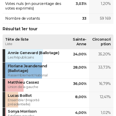
Votes nuls (en pourcentage des
3,03%
1,20%
votes exprimés)
Nombre de votants
33
59 169
Résultat 1er tour
Tête de liste
Sainte-
Circonscri
Liste
Anne
ption
Annie Genevard (Ballotage)
24,00%
35,20%
Les Républicains
Floriane Jeandenand
28,00%
33,73%
(Ballotage)
Rassemblement National
Matthieu Cassez
36,00%
16,79%
Union de la gauche
Lucas Boillot
8,00%
12,41%
Ensemble ! (Majorité
présidentielle)
Sonya Morrison
4,00%
1,02%
Extrême gauche