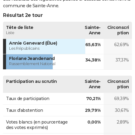
commune de Sainte-Anne.
Résultat 2e tour
Tête de liste
Sainte-
Circonscri
Liste
Anne
ption
Annie Genevard (Élue)
65,63%
62,69%
Les Républicains
Floriane Jeandenand
34,38%
37,31%
Rassemblement National
Participation au scrutin
Sainte-
Circonscri
Anne
ption
Taux de participation
70,21%
69,39%
Taux d'abstention
29,79%
30,61%
Votes blancs (en pourcentage
0,00%
2,89%
des votes exprimés)