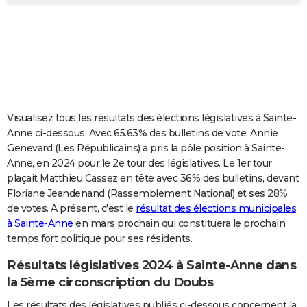
City break
Voyage de noces
Climat
Destinations
Voyage nature
Forum
+
PHOTO
GUIDES D'ACHAT
BONS PLANS
CARTE DE VOEUX
Visualisez tous les résultats des élections législatives à Sainte-
Carte Bonne année
Carte Pâques
Carte de Noël
Carte Saint-Valentin
Carte d'anniversaire
DICTIONNAIRE
Anne ci-dessous. Avec 65.63% des bulletins de vote, Annie
Genevard (Les Républicains) a pris la pôle position à Sainte-
Biographies
Expressions
Dictionnaire
Citations
Proverbes
PROGRAMME TV
Anne, en 2024 pour le 2e tour des législatives. Le 1er tour
plaçait Matthieu Cassez en tête avec 36% des bulletins, devant
COPAINS D'AVANT
Floriane Jeandenand (Rassemblement National) et ses 28%
de votes. A présent, c'est le
résultat des élections municipales
Se connecter
Collèges
Universités
Service militaire
S'inscrire
Lycées
Primaires
Entreprises
Avis de recherche
AVIS DE DÉCÈS
à Sainte-Anne
en mars prochain qui constituera le prochain
temps fort politique pour ses résidents.
FORUM
Lifestyle
Sport
Television
Cinema
Bricolage
Culture
Auto
Voyage
Résultats législatives 2024 à Sainte-Anne dans
la 5ème circonscription du Doubs
Les résultats des législatives publiés ci-dessous concernent la