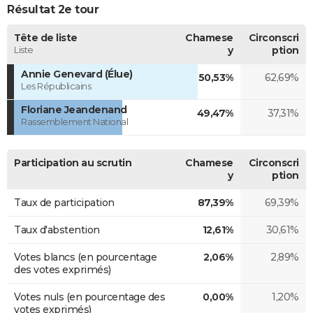
Résultat 2e tour
Tête de liste
Chamese
Circonscri
Liste
y
ption
Annie Genevard (Élue)
50,53%
62,69%
Les Républicains
Floriane Jeandenand
49,47%
37,31%
Rassemblement National
Participation au scrutin
Chamese
Circonscri
y
ption
Taux de participation
87,39%
69,39%
Taux d'abstention
12,61%
30,61%
Votes blancs (en pourcentage
2,06%
2,89%
des votes exprimés)
Votes nuls (en pourcentage des
0,00%
1,20%
votes exprimés)