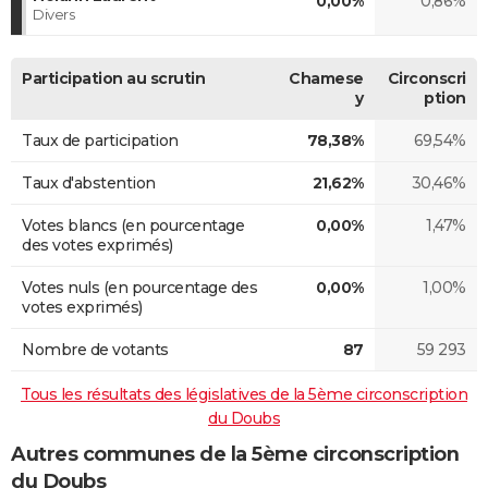
0,00%
0,86%
Divers
Participation au scrutin
Chamese
Circonscri
y
ption
Taux de participation
78,38%
69,54%
Taux d'abstention
21,62%
30,46%
Votes blancs (en pourcentage
0,00%
1,47%
des votes exprimés)
Votes nuls (en pourcentage des
0,00%
1,00%
votes exprimés)
Nombre de votants
87
59 293
Tous les résultats des législatives de la 5ème circonscription
du Doubs
Autres communes de la 5ème circonscription
du Doubs