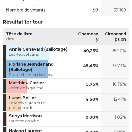
Nombre de votants
97
59 169
Résultat 1er tour
Tête de liste
Chamese
Circonscri
Liste
y
ption
Annie Genevard (Ballotage)
40,23%
35,20%
Les Républicains
Floriane Jeandenand
49,43%
33,73%
(Ballotage)
Rassemblement National
Matthieu Cassez
5,75%
16,79%
Union de la gauche
Lucas Boillot
4,60%
12,41%
Ensemble ! (Majorité
présidentielle)
Sonya Morrison
0,00%
1,02%
Extrême gauche
Nolann Laurent