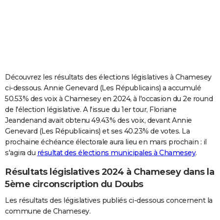
City break
Voyage de noces
Climat
Destinations
Voyage nature
Forum
+
PHOTO
GUIDES D'ACHAT
BONS PLANS
CARTE DE VOEUX
Découvrez les résultats des élections législatives à Chamesey
ci-dessous. Annie Genevard (Les Républicains) a accumulé
Carte Bonne année
Carte Pâques
Carte de Noël
Carte Saint-Valentin
Carte d'anniversaire
DICTIONNAIRE
50.53% des voix à Chamesey en 2024, à l'occasion du 2e round
de l'élection législative. A l'issue du 1er tour, Floriane
Biographies
Expressions
Dictionnaire
Citations
Proverbes
PROGRAMME TV
Jeandenand avait obtenu 49.43% des voix, devant Annie
Genevard (Les Républicains) et ses 40.23% de votes. La
COPAINS D'AVANT
prochaine échéance électorale aura lieu en mars prochain : il
Se connecter
Collèges
Universités
Service militaire
S'inscrire
Lycées
Primaires
Entreprises
Avis de recherche
AVIS DE DÉCÈS
s'agira du
résultat des élections municipales à Chamesey
.
Résultats législatives 2024 à Chamesey dans la
FORUM
5ème circonscription du Doubs
Lifestyle
Sport
Television
Cinema
Bricolage
Culture
Auto
Voyage
Les résultats des législatives publiés ci-dessous concernent la
commune de Chamesey.