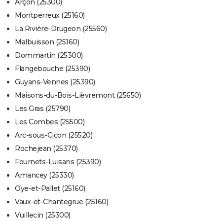
Arçon (25300)
Montperreux (25160)
La Rivière-Drugeon (25560)
Malbuisson (25160)
Dommartin (25300)
Flangebouche (25390)
Guyans-Vennes (25390)
Maisons-du-Bois-Lièvremont (25650)
Les Gras (25790)
Les Combes (25500)
Arc-sous-Cicon (25520)
Rochejean (25370)
Fournets-Luisans (25390)
Amancey (25330)
Oye-et-Pallet (25160)
Vaux-et-Chantegrue (25160)
Vuillecin (25300)