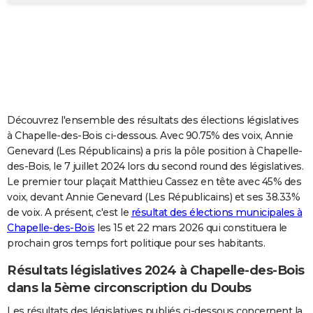
City break
Voyage de noces
Climat
Destinations
Voyage nature
Forum
+
PHOTO
GUIDES D'ACHAT
BONS PLANS
CARTE DE VOEUX
Découvrez l'ensemble des résultats des élections législatives
Carte Bonne année
Carte Pâques
Carte de Noël
Carte Saint-Valentin
Carte d'anniversaire
DICTIONNAIRE
à Chapelle-des-Bois ci-dessous. Avec 90.75% des voix, Annie
Genevard (Les Républicains) a pris la pôle position à Chapelle-
Biographies
Expressions
Dictionnaire
Citations
Proverbes
PROGRAMME TV
des-Bois, le 7 juillet 2024 lors du second round des législatives.
Le premier tour plaçait Matthieu Cassez en tête avec 45% des
COPAINS D'AVANT
voix, devant Annie Genevard (Les Républicains) et ses 38.33%
de voix. A présent, c'est le
résultat des élections municipales à
Se connecter
Collèges
Universités
Service militaire
S'inscrire
Lycées
Primaires
Entreprises
Avis de recherche
AVIS DE DÉCÈS
Chapelle-des-Bois
les 15 et 22 mars 2026 qui constituera le
prochain gros temps fort politique pour ses habitants.
FORUM
Lifestyle
Sport
Television
Cinema
Bricolage
Culture
Auto
Voyage
Résultats législatives 2024 à Chapelle-des-Bois
dans la 5ème circonscription du Doubs
Les résultats des législatives publiés ci-dessous concernent la