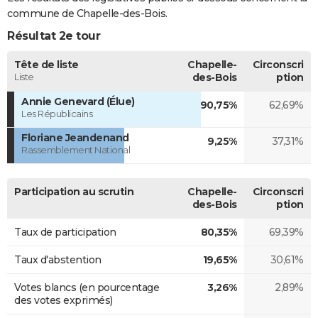
commune de Chapelle-des-Bois.
Résultat 2e tour
Tête de liste
Chapelle-
Circonscri
Liste
des-Bois
ption
Annie Genevard (Élue)
90,75%
62,69%
Les Républicains
Floriane Jeandenand
9,25%
37,31%
Rassemblement National
Participation au scrutin
Chapelle-
Circonscri
des-Bois
ption
Taux de participation
80,35%
69,39%
Taux d'abstention
19,65%
30,61%
Votes blancs (en pourcentage
3,26%
2,89%
des votes exprimés)