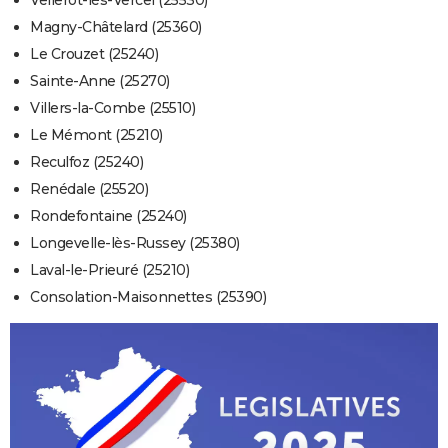
Vellerot-lès-Vercel (25530)
Magny-Châtelard (25360)
Le Crouzet (25240)
Sainte-Anne (25270)
Villers-la-Combe (25510)
Le Mémont (25210)
Reculfoz (25240)
Renédale (25520)
Rondefontaine (25240)
Longevelle-lès-Russey (25380)
Laval-le-Prieuré (25210)
Consolation-Maisonnettes (25390)