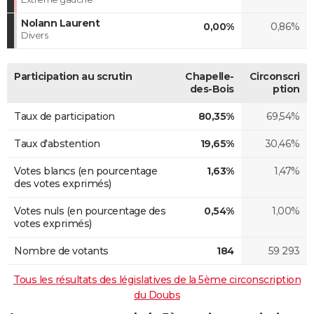
Nolann Laurent
0,00%
0,86%
Divers
Participation au scrutin
Chapelle-
Circonscri
des-Bois
ption
Taux de participation
80,35%
69,54%
Taux d'abstention
19,65%
30,46%
Votes blancs (en pourcentage
1,63%
1,47%
des votes exprimés)
Votes nuls (en pourcentage des
0,54%
1,00%
votes exprimés)
Nombre de votants
184
59 293
Tous les résultats des législatives de la 5ème circonscription
du Doubs