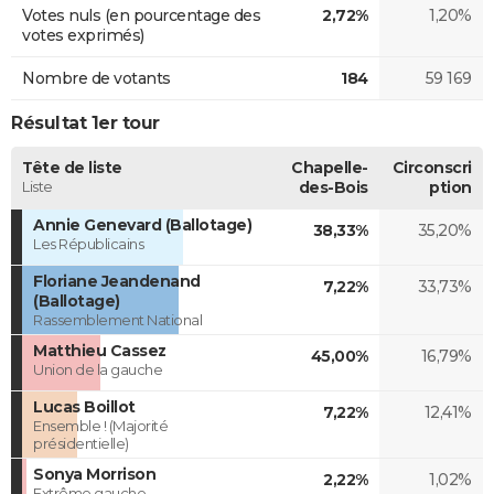
Votes nuls (en pourcentage des
2,72%
1,20%
votes exprimés)
Nombre de votants
184
59 169
Résultat 1er tour
Tête de liste
Chapelle-
Circonscri
Liste
des-Bois
ption
Annie Genevard (Ballotage)
38,33%
35,20%
Les Républicains
Floriane Jeandenand
7,22%
33,73%
(Ballotage)
Rassemblement National
Matthieu Cassez
45,00%
16,79%
Union de la gauche
Lucas Boillot
7,22%
12,41%
Ensemble ! (Majorité
présidentielle)
Sonya Morrison
2,22%
1,02%
Extrême gauche