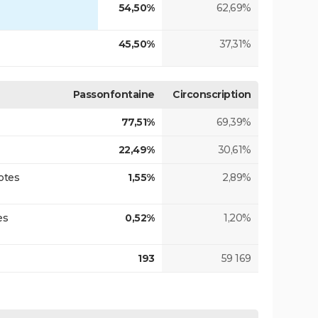
54,50%
62,69%
45,50%
37,31%
Passonfontaine
Circonscription
77,51%
69,39%
22,49%
30,61%
otes
1,55%
2,89%
es
0,52%
1,20%
193
59 169