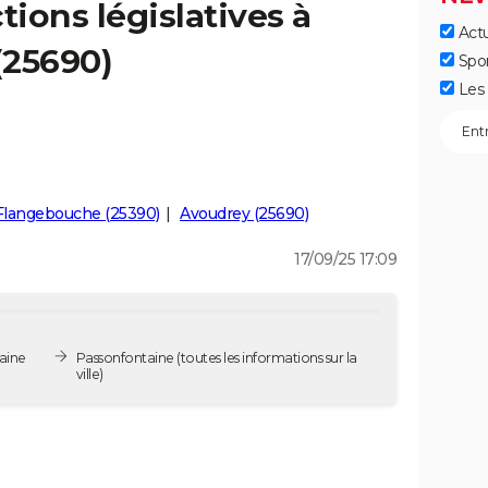
tions législatives à
Actu
(25690)
Spo
Les 
Flangebouche (25390)
Avoudrey (25690)
17/09/25 17:09
taine
Passonfontaine
(toutes les informations sur la
ville)