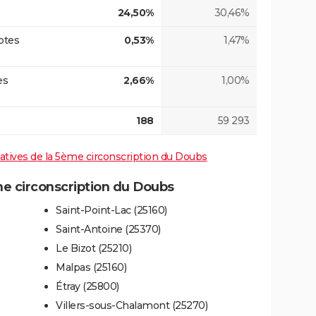
24,50%
30,46%
otes
0,53%
1,47%
es
2,66%
1,00%
188
59 293
slatives de la 5ème circonscription du Doubs
e circonscription du Doubs
Saint-Point-Lac (25160)
Saint-Antoine (25370)
Le Bizot (25210)
Malpas (25160)
Étray (25800)
Villers-sous-Chalamont (25270)