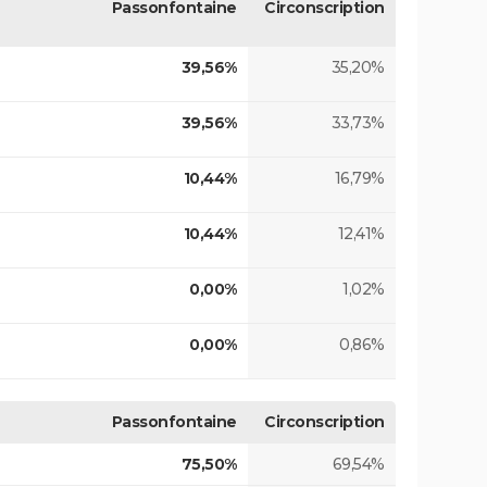
Passonfontaine
Circonscription
39,56%
35,20%
39,56%
33,73%
10,44%
16,79%
10,44%
12,41%
0,00%
1,02%
0,00%
0,86%
Passonfontaine
Circonscription
75,50%
69,54%