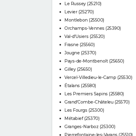
Le Russey (25210)
Levier (25270)
Montlebon (25500)
Orchamps-Vennes (25390)
Val-d'Usiers (25520)
Frasne (25560)
Jougne (25370)
Pays-de-Montbenoît (25650)
Gilley (25650)
Vercel-Villedieu-le-Camp (25530)
Étalans (25580)
Les Premiers Sapins (25580)
Grand'Combe-Châteleu (25570)
Les Fourgs (25300)
Métabief (25370)
Granges-Narboz (25300)
Pierrefontaine-les-Varans (25510)