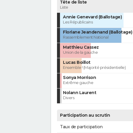
Tête de liste
Liste
Annie Genevard (Ballotage)
Les Républicains
Floriane Jeandenand (Ballotage)
Rassemblement National
Matthieu Cassez
Union de la gauche
Lucas Boillot
Ensemble ! (Majorité présidentielle)
Sonya Morrison
Extrême gauche
Nolann Laurent
Divers
Participation au scrutin
Taux de participation