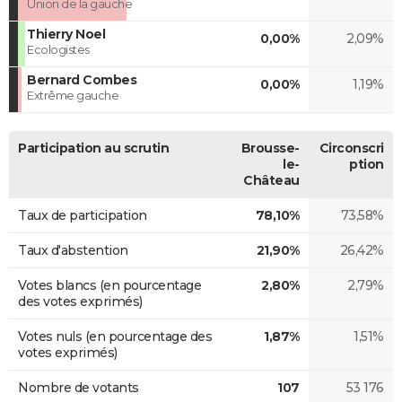
Union de la gauche
Thierry Noel
0,00%
2,09%
Ecologistes
Bernard Combes
0,00%
1,19%
Extrême gauche
Participation au scrutin
Brousse-
Circonscri
le-
ption
Château
Taux de participation
78,10%
73,58%
Taux d'abstention
21,90%
26,42%
Votes blancs (en pourcentage
2,80%
2,79%
des votes exprimés)
Votes nuls (en pourcentage des
1,87%
1,51%
votes exprimés)
Nombre de votants
107
53 176