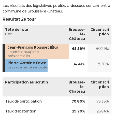
Les résultats des législatives publiés ci-dessous concernent la
commune de Brousse-le-Château.
Résultat 2e tour
Tête de liste
Brousse-
Circonscri
Liste
le-
ption
Château
Jean-François Rousset (Élu)
65,59%
60,29%
Ensemble ! (Majorité
présidentielle)
Pierre-Antoine Fevre
34,41%
39,71%
Union de l'extrême droite
Participation au scrutin
Brousse-
Circonscri
le-
ption
Château
Taux de participation
70,80%
73,36%
Taux d'abstention
29,20%
26,64%