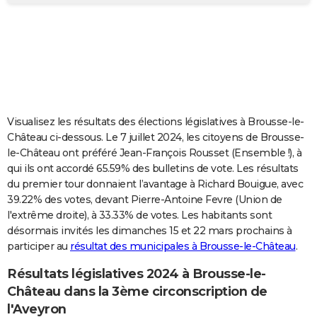
City break
Voyage de noces
Climat
Destinations
Voyage nature
Forum
+
PHOTO
GUIDES D'ACHAT
BONS PLANS
CARTE DE VOEUX
Visualisez les résultats des élections législatives à Brousse-le-
Carte Bonne année
Carte Pâques
Carte de Noël
Carte Saint-Valentin
Carte d'anniversaire
DICTIONNAIRE
Château ci-dessous. Le 7 juillet 2024, les citoyens de Brousse-
le-Château ont préféré Jean-François Rousset (Ensemble !), à
Biographies
Expressions
Dictionnaire
Citations
Proverbes
PROGRAMME TV
qui ils ont accordé 65.59% des bulletins de vote. Les résultats
du premier tour donnaient l’avantage à Richard Bouigue, avec
COPAINS D'AVANT
39.22% des votes, devant Pierre-Antoine Fevre (Union de
l'extrême droite), à 33.33% de votes. Les habitants sont
Se connecter
Collèges
Universités
Service militaire
S'inscrire
Lycées
Primaires
Entreprises
Avis de recherche
AVIS DE DÉCÈS
désormais invités les dimanches 15 et 22 mars prochains à
participer au
résultat des municipales à Brousse-le-Château
.
FORUM
Lifestyle
Sport
Television
Cinema
Bricolage
Culture
Auto
Voyage
Résultats législatives 2024 à Brousse-le-
Château dans la 3ème circonscription de
l'Aveyron