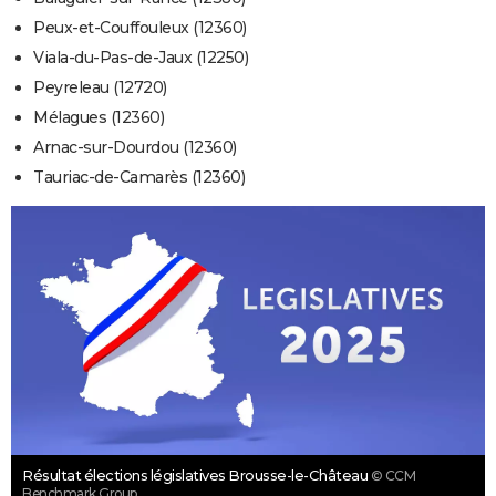
Peux-et-Couffouleux (12360)
Viala-du-Pas-de-Jaux (12250)
Peyreleau (12720)
Mélagues (12360)
Arnac-sur-Dourdou (12360)
Tauriac-de-Camarès (12360)
Résultat élections législatives Brousse-le-Château
© CCM
Benchmark Group