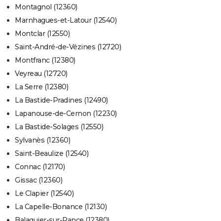
Montagnol (12360)
Marnhagues-et-Latour (12540)
Montclar (12550)
Saint-André-de-Vézines (12720)
Montfranc (12380)
Veyreau (12720)
La Serre (12380)
La Bastide-Pradines (12490)
Lapanouse-de-Cernon (12230)
La Bastide-Solages (12550)
Sylvanès (12360)
Saint-Beaulize (12540)
Connac (12170)
Gissac (12360)
Le Clapier (12540)
La Capelle-Bonance (12130)
Balaguier-sur-Rance (12380)