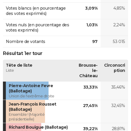
Votes blancs (en pourcentage
3,09%
4,85%
des votes exprimés)
Votes nuls (en pourcentage des
1,03%
2,24%
votes exprimés)
Nombre de votants
97
53 015
Résultat 1er tour
Tête de liste
Brousse-
Circonscri
Liste
le-
ption
Château
Pierre-Antoine Fevre
33,33%
35,46%
(Ballotage)
Union de l'extrême droite
Jean-François Rousset
27,45%
32,45%
(Ballotage)
Ensemble ! (Majorité
présidentielle)
Richard Bouigue (Ballotage)
39,22%
28,81%