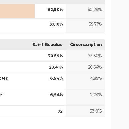
62,90%
60,29%
37,10%
39,71%
Saint-Beaulize
Circonscription
70,59%
73,36%
29,41%
26,64%
otes
6,94%
4,85%
es
6,94%
2,24%
72
53 015