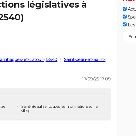
tions législatives à
Actu
12540)
Spo
Les 
arnhagues-et-Latour (12540)
Saint-Jean-et-Saint-
17/09/25 17:09
lize
Saint-Beaulize
(toutes les informations sur la
ville)