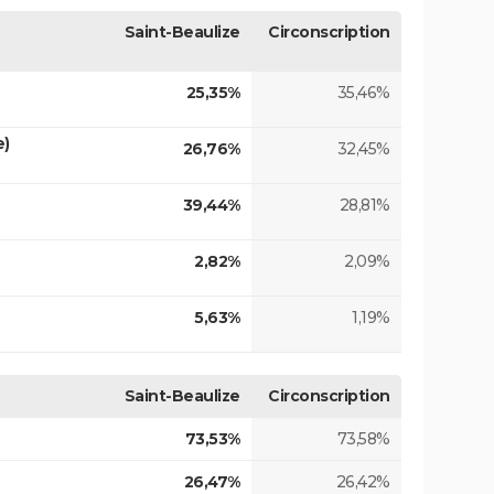
Saint-Beaulize
Circonscription
25,35%
35,46%
e)
26,76%
32,45%
39,44%
28,81%
2,82%
2,09%
5,63%
1,19%
Saint-Beaulize
Circonscription
73,53%
73,58%
26,47%
26,42%