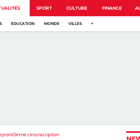
TUALITÉS
SPORT
CULTURE
FINANCE
A
S
EDUCATION
MONDE
VILLES
+
eyron
3ème circonscription
NEW