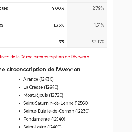
otes
4,00%
2,79%
es
1,33%
1,51%
75
53 176
atives de la 3ème circonscription de l'Aveyron
 circonscription de l'Aveyron
Alrance (12430)
La Cresse (12640)
Mostuéjouls (12720)
Saint-Saturnin-de-Lenne (12560)
Sainte-Eulalie-de-Cernon (12230)
Fondamente (12540)
Saint-Izaire (12480)