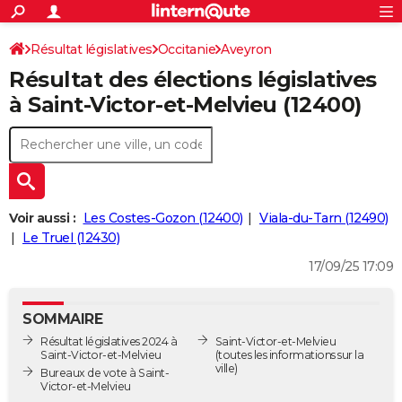
ACTUALITÉS
Connexion
S'inscrire
Résultat législatives
Occitanie
Aveyron
Rechercher
Société
Education
Villes
Politique
Faits Divers
Monde
+
SPORT
Résultat des élections législatives
3ème circonscription
Football
Cyclisme
Forum
Coupe du monde 2026
Tennis
Rugby
CULTURE
à Saint-Victor-et-Melvieu (12400)
TNT
Cinéma
Musique
Programme TV
Streaming
Sorties cinéma
+
FINANCE
Impôts
Immobilier
Banque
Crédit
Retraite
Epargne
Risques naturels par ville
Assurance
AUTO
Réserver un essai
Berlines
Forum auto
Essais
Citadines
SUV
+
HIGH-TECH
Voir aussi :
Les Costes-Gozon (12400)
Viala-du-Tarn (12490)
Meilleur smartphone
Ordinateurs
Guide high-tech
Mobiles
Internet
Jeux vidéo
+
Le Truel (12430)
BRICOLAGE
17/09/25 17:09
Aménagement intérieur
Cuisine
Jardinage
+
Forum
Extérieur
Salle de bains
Rangement
WEEK-END
Escapades
Expositions
Week-end nature
Guides de France
Patrimoine
Musées
+
LIFESTYLE
SOMMAIRE
Résultat législatives 2024 à
Saint-Victor-et-Melvieu
Bien-être
Mode
+
Art de vivre
Loisirs
Modes de vie
SANTE
Saint-Victor-et-Melvieu
(toutes les informations sur la
ville)
Bureaux de vote à Saint-
Guide de la santé
Médicaments
+
Alimentation
Maladies
Sommeil
Victor-et-Melvieu
VOYAGE