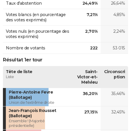
Taux d'abstention
24,49%
26,64%
Votes blancs (en pourcentage
7,21%
4,85%
des votes exprimés)
Votes nuls (en pourcentage des
2,70%
2,24%
votes exprimés)
Nombre de votants
222
53 015
Résultat 1er tour
Tête de liste
Saint-
Circonscri
Liste
Victor-et-
ption
Melvieu
Pierre-Antoine Fevre
36,20%
35,46%
(Ballotage)
Union de l'extrême droite
Jean-François Rousset
27,15%
32,45%
(Ballotage)
Ensemble ! (Majorité
présidentielle)