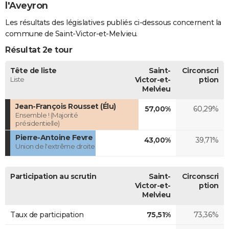
l'Aveyron
Les résultats des législatives publiés ci-dessous concernent la
commune de Saint-Victor-et-Melvieu.
Résultat 2e tour
Tête de liste
Saint-
Circonscri
Liste
Victor-et-
ption
Melvieu
Jean-François Rousset (Élu)
57,00%
60,29%
Ensemble ! (Majorité
présidentielle)
Pierre-Antoine Fevre
43,00%
39,71%
Union de l'extrême droite
Participation au scrutin
Saint-
Circonscri
Victor-et-
ption
Melvieu
Taux de participation
75,51%
73,36%