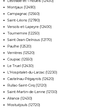
Lestrade-et-Thouels (12430)
Montjaux (12490)
Campagnac (12560)
Saint-Léons (12780)
Versols-et-Lapeyre (12400)
Tournemire (12250)
Saint-Jean-Delnous (12170)
Paulhe (12520)
Verrières (12520)
Coupiac (12550)
Le Truel (12430)
L'Hospitalet-du-Larzac (12230)
Castelnau-Pégayrols (12620)
Rullac-Saint-Cirq (12120)
Saint-Martin-de-Lenne (12130)
Alrance (12430)
Mostuéjouls (12720)