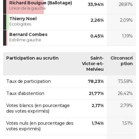
Richard Bouigue (Ballotage)
33,94%
28,81%
Union de la gauche
Thierry Noel
2,26%
2,09%
Ecologistes
Bernard Combes
0,45%
1,19%
Extrême gauche
Participation au scrutin
Saint-
Circonscri
Victor-et-
ption
Melvieu
Taux de participation
78,23%
73,58%
Taux d'abstention
21,77%
26,42%
Votes blancs (en pourcentage
2,17%
2,79%
des votes exprimés)
Votes nuls (en pourcentage des
1,74%
1,51%
votes exprimés)