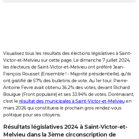
City break
Voyage de noces
Climat
Destinations
Voyage nature
Forum
+
PHOTO
GUIDES D'ACHAT
BONS PLANS
CARTE DE VOEUX
Visualisez tous les résultats des élections législatives à Saint-
Carte Bonne année
Carte Pâques
Carte de Noël
Carte Saint-Valentin
Carte d'anniversaire
DICTIONNAIRE
Victor-et-Melvieu sur cette page. Le dimanche 7 juillet 2024,
les électeurs de Saint-Victor-et-Melvieu ont préféré Jean-
Biographies
Expressions
Dictionnaire
Citations
Proverbes
PROGRAMME TV
François Rousset (Ensemble ! - Majorité présidentielle), qu'ils
ont gratifié de 57% des bulletins de vote. Au 1er tour, Pierre-
COPAINS D'AVANT
Antoine Fevre avait obtenu 36.2% des votes, devant Richard
Bouigue (Front populaire) et ses 33.94% de votes. Dorénavant,
Se connecter
Collèges
Universités
Service militaire
S'inscrire
Lycées
Primaires
Entreprises
Avis de recherche
AVIS DE DÉCÈS
c'est le
résultat des municipales à Saint-Victor-et-Melvieu
en
mars 2026 qui constituera le prochain gros rendez-vous
FORUM
politique pour ses citoyens.
Lifestyle
Sport
Television
Cinema
Bricolage
Culture
Auto
Voyage
Résultats législatives 2024 à Saint-Victor-et-
Melvieu dans la 3ème circonscription de