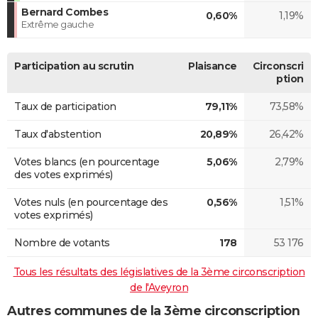
Bernard Combes
0,60%
1,19%
Extrême gauche
Participation au scrutin
Plaisance
Circonscri
ption
Taux de participation
79,11%
73,58%
Taux d'abstention
20,89%
26,42%
Votes blancs (en pourcentage
5,06%
2,79%
des votes exprimés)
Votes nuls (en pourcentage des
0,56%
1,51%
votes exprimés)
Nombre de votants
178
53 176
Tous les résultats des législatives de la 3ème circonscription
de l'Aveyron
Autres communes de la 3ème circonscription