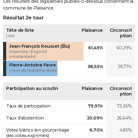
Les résultats des législatives publiés ci-dessous concernent la
commune de Plaisance.
Résultat 2e tour
Tête de liste
Plaisance
Circonscri
Liste
ption
Jean-François Rousset (Élu)
61,45%
60,29%
Ensemble ! (Majorité
présidentielle)
Pierre-Antoine Fevre
38,55%
39,71%
Union de l'extrême droite
Participation au scrutin
Plaisance
Circonscri
ption
Taux de participation
79,91%
73,36%
Taux d'abstention
20,09%
26,64%
Votes blancs (en pourcentage
6,70%
4,85%
des votes exprimés)