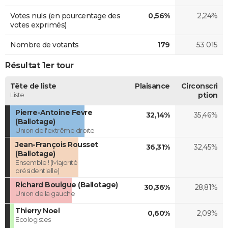
Votes nuls (en pourcentage des
0,56%
2,24%
votes exprimés)
Nombre de votants
179
53 015
Résultat 1er tour
Tête de liste
Plaisance
Circonscri
Liste
ption
Pierre-Antoine Fevre
32,14%
35,46%
(Ballotage)
Union de l'extrême droite
Jean-François Rousset
36,31%
32,45%
(Ballotage)
Ensemble ! (Majorité
présidentielle)
Richard Bouigue (Ballotage)
30,36%
28,81%
Union de la gauche
Thierry Noel
0,60%
2,09%
Ecologistes