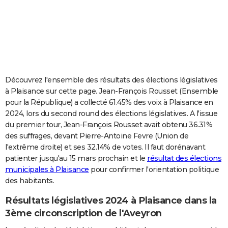
City break
Voyage de noces
Climat
Destinations
Voyage nature
Forum
+
PHOTO
GUIDES D'ACHAT
BONS PLANS
CARTE DE VOEUX
Découvrez l'ensemble des résultats des élections législatives
à Plaisance sur cette page. Jean-François Rousset (Ensemble
Carte Bonne année
Carte Pâques
Carte de Noël
Carte Saint-Valentin
Carte d'anniversaire
DICTIONNAIRE
pour la République) a collecté 61.45% des voix à Plaisance en
2024, lors du second round des élections législatives. A l'issue
Biographies
Expressions
Dictionnaire
Citations
Proverbes
PROGRAMME TV
du premier tour, Jean-François Rousset avait obtenu 36.31%
des suffrages, devant Pierre-Antoine Fevre (Union de
COPAINS D'AVANT
l'extrême droite) et ses 32.14% de votes. Il faut dorénavant
Se connecter
Collèges
Universités
Service militaire
S'inscrire
Lycées
Primaires
Entreprises
Avis de recherche
AVIS DE DÉCÈS
patienter jusqu'au 15 mars prochain et le
résultat des élections
municipales à Plaisance
pour confirmer l'orientation politique
FORUM
des habitants.
Lifestyle
Sport
Television
Cinema
Bricolage
Culture
Auto
Voyage
Résultats législatives 2024 à Plaisance dans la
3ème circonscription de l'Aveyron