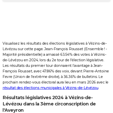
City break
Voyage de noces
Climat
Destinations
Voyage nature
Forum
+
PHOTO
GUIDES D'ACHAT
BONS PLANS
CARTE DE VOEUX
Visualisez les résultats des élections législatives à Vézins-de-
Carte Bonne année
Carte Pâques
Carte de Noël
Carte Saint-Valentin
Carte d'anniversaire
DICTIONNAIRE
Lévézou sur cette page. Jean-François Rousset (Ensemble ! -
Majorité présidentielle) a amassé 63.54% des votes à Vézins-
Biographies
Expressions
Dictionnaire
Citations
Proverbes
PROGRAMME TV
de-Lévézou en 2024, lors du 2e tour de l'élection législative.
Les résultats du premier tour donnaient l’avantage à Jean-
COPAINS D'AVANT
François Rousset, avec 47.86% des voix, devant Pierre-Antoine
Fevre (Union de l'extrême droite), à 36.36% de bulletins. Le
Se connecter
Collèges
Universités
Service militaire
S'inscrire
Lycées
Primaires
Entreprises
Avis de recherche
AVIS DE DÉCÈS
prochain rendez-vous électoral aura lieu en mars 2026 avec le
résultat des élections municipales à Vézins-de-Lévézou
.
FORUM
Lifestyle
Sport
Television
Cinema
Bricolage
Culture
Auto
Voyage
Résultats législatives 2024 à Vézins-de-
Lévézou dans la 3ème circonscription de
l'Aveyron