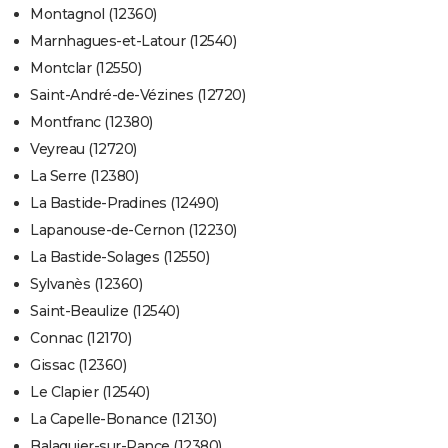
Montagnol (12360)
Marnhagues-et-Latour (12540)
Montclar (12550)
Saint-André-de-Vézines (12720)
Montfranc (12380)
Veyreau (12720)
La Serre (12380)
La Bastide-Pradines (12490)
Lapanouse-de-Cernon (12230)
La Bastide-Solages (12550)
Sylvanès (12360)
Saint-Beaulize (12540)
Connac (12170)
Gissac (12360)
Le Clapier (12540)
La Capelle-Bonance (12130)
Balaguier-sur-Rance (12380)