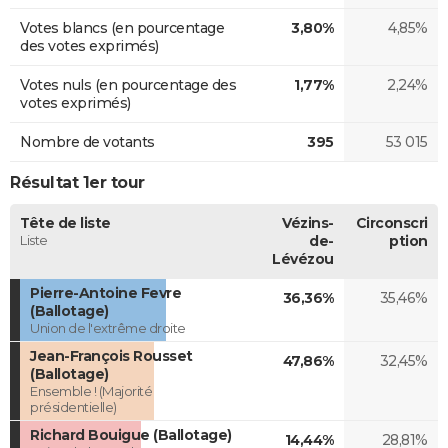
Votes blancs (en pourcentage
3,80%
4,85%
des votes exprimés)
Votes nuls (en pourcentage des
1,77%
2,24%
votes exprimés)
Nombre de votants
395
53 015
Résultat 1er tour
Tête de liste
Vézins-
Circonscri
Liste
de-
ption
Lévézou
Pierre-Antoine Fevre
36,36%
35,46%
(Ballotage)
Union de l'extrême droite
Jean-François Rousset
47,86%
32,45%
(Ballotage)
Ensemble ! (Majorité
présidentielle)
Richard Bouigue (Ballotage)
14,44%
28,81%