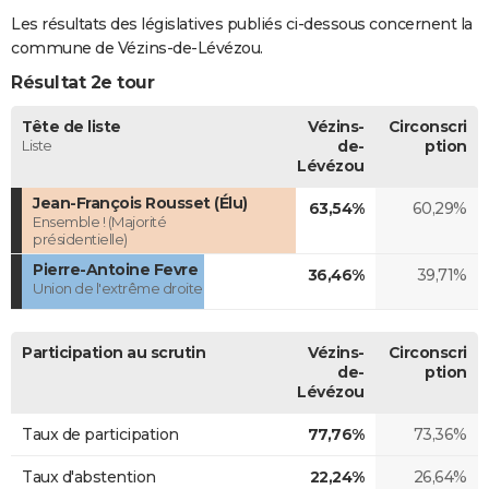
Les résultats des législatives publiés ci-dessous concernent la
commune de Vézins-de-Lévézou.
Résultat 2e tour
Tête de liste
Vézins-
Circonscri
Liste
de-
ption
Lévézou
Jean-François Rousset (Élu)
63,54%
60,29%
Ensemble ! (Majorité
présidentielle)
Pierre-Antoine Fevre
36,46%
39,71%
Union de l'extrême droite
Participation au scrutin
Vézins-
Circonscri
de-
ption
Lévézou
Taux de participation
77,76%
73,36%
Taux d'abstention
22,24%
26,64%