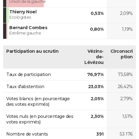
Union de la gauche
Thierry Noel
0,53%
2,09%
Ecologistes
Bernard Combes
0,80%
1,19%
Extrême gauche
Participation au scrutin
Vézins-
Circonscri
de-
ption
Lévézou
Taux de participation
76,97%
73,58%
Taux d'abstention
23,03%
26,42%
Votes blancs (en pourcentage
2,05%
2,79%
des votes exprimés)
Votes nuls (en pourcentage des
2,30%
1,51%
votes exprimés)
Nombre de votants
391
53 176