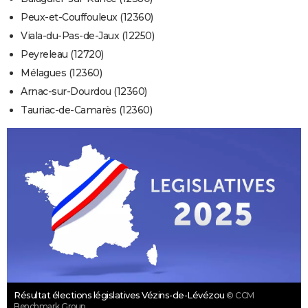
Peux-et-Couffouleux (12360)
Viala-du-Pas-de-Jaux (12250)
Peyreleau (12720)
Mélagues (12360)
Arnac-sur-Dourdou (12360)
Tauriac-de-Camarès (12360)
Résultat élections législatives Vézins-de-Lévézou
© CCM
Benchmark Group