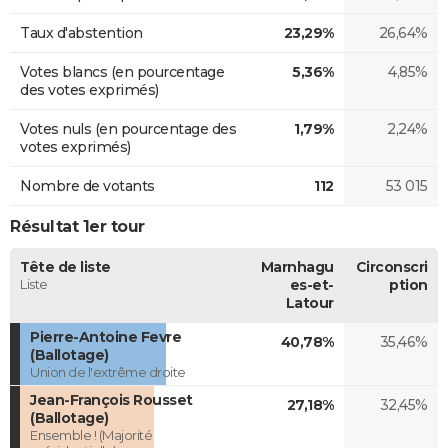
Taux d'abstention
23,29%
26,64%
Votes blancs (en pourcentage
5,36%
4,85%
des votes exprimés)
Votes nuls (en pourcentage des
1,79%
2,24%
votes exprimés)
Nombre de votants
112
53 015
Résultat 1er tour
Tête de liste
Marnhagu
Circonscri
Liste
es-et-
ption
Latour
Pierre-Antoine Fevre
40,78%
35,46%
(Ballotage)
Union de l'extrême droite
Jean-François Rousset
27,18%
32,45%
(Ballotage)
Ensemble ! (Majorité