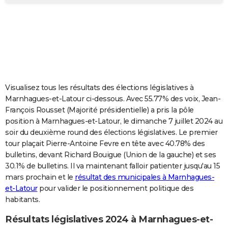
City break
Voyage de noces
Climat
Destinations
Voyage nature
Forum
+
PHOTO
GUIDES D'ACHAT
BONS PLANS
CARTE DE VOEUX
Visualisez tous les résultats des élections législatives à
Carte Bonne année
Carte Pâques
Carte de Noël
Carte Saint-Valentin
Carte d'anniversaire
DICTIONNAIRE
Marnhagues-et-Latour ci-dessous. Avec 55.77% des voix, Jean-
François Rousset (Majorité présidentielle) a pris la pôle
Biographies
Expressions
Dictionnaire
Citations
Proverbes
PROGRAMME TV
position à Marnhagues-et-Latour, le dimanche 7 juillet 2024 au
soir du deuxième round des élections législatives. Le premier
COPAINS D'AVANT
tour plaçait Pierre-Antoine Fevre en tête avec 40.78% des
bulletins, devant Richard Bouigue (Union de la gauche) et ses
Se connecter
Collèges
Universités
Service militaire
S'inscrire
Lycées
Primaires
Entreprises
Avis de recherche
AVIS DE DÉCÈS
30.1% de bulletins. Il va maintenant falloir patienter jusqu'au 15
mars prochain et le
résultat des municipales à Marnhagues-
FORUM
et-Latour
pour valider le positionnement politique des
Lifestyle
Sport
Television
Cinema
Bricolage
Culture
Auto
Voyage
habitants.
Résultats législatives 2024 à Marnhagues-et-