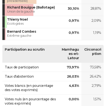
présidentielle)
Richard Bouigue (Ballotage)
30,10%
28,81%
Union de la gauche
Thierry Noel
0,97%
2,09%
Ecologistes
Bernard Combes
0,97%
1,19%
Extrême gauche
Participation au scrutin
Marnhagu
Circonscri
es-et-
ption
Latour
Taux de participation
73,97%
73,58%
Taux d'abstention
26,03%
26,42%
Votes blancs (en pourcentage
4,63%
2,79%
des votes exprimés)
Votes nuls (en pourcentage des
0,00%
1,51%
votes exprimés)