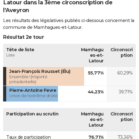
Latour dans la 3ème circonscription de
l'Aveyron
Les résultats des législatives publiés ci-dessous concernent la
commune de Marnhagues-et-Latour.
Résultat 2e tour
Tête de liste
Marnhagu
Circonscri
Liste
es-et-
ption
Latour
Jean-François Rousset (Élu)
55,77%
60,29%
Ensemble ! (Majorité
présidentielle)
Pierre-Antoine Fevre
44,23%
39,71%
Union de l'extrême droite
Participation au scrutin
Marnhagu
Circonscri
es-et-
ption
Latour
Taux de participation
76,71%
73,36%