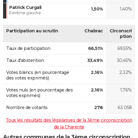
Patrick Curgali
1,50%
1,40%
Extrême gauche
Participation au scrutin
Chabrac
Circonscri
ption
Taux de participation
66,51%
69,55%
Taux d'abstention
33,49%
30,45%
Votes blancs (en pourcentage
2,16%
2,32%
des votes exprimés)
Votes nuls (en pourcentage des
2,16%
1,76%
votes exprimés)
Nombre de votants
278
63 058
Tous les résultats des législatives de la 3ème circonscription
de la Charente
Autres communes de la 3ème circonscription