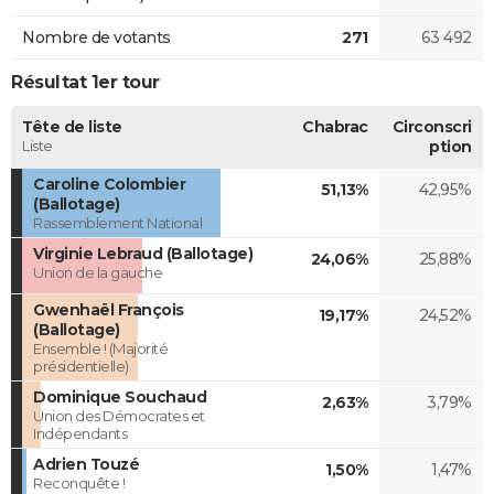
Nombre de votants
271
63 492
Résultat 1er tour
Tête de liste
Chabrac
Circonscri
Liste
ption
Caroline Colombier
51,13%
42,95%
(Ballotage)
Rassemblement National
Virginie Lebraud (Ballotage)
24,06%
25,88%
Union de la gauche
Gwenhaël François
19,17%
24,52%
(Ballotage)
Ensemble ! (Majorité
présidentielle)
Dominique Souchaud
2,63%
3,79%
Union des Démocrates et
Indépendants
Adrien Touzé
1,50%
1,47%
Reconquête !