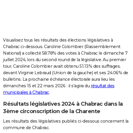
City break
Voyage de noces
Climat
Destinations
Voyage nature
Forum
+
PHOTO
GUIDES D'ACHAT
BONS PLANS
Visualisez tous les résultats des élections législatives à
CARTE DE VOEUX
Chabrac ci-dessous. Caroline Colombier (Rassemblement
National) a collecté 58.78% des votes à Chabrac le dimanche 7
Carte Bonne année
Carte Pâques
Carte de Noël
Carte Saint-Valentin
Carte d'anniversaire
DICTIONNAIRE
juillet 2024, lors du second round de la législative. Au premier
tour, Caroline Colombier avait obtenu 51.13% des suffrages,
Biographies
Expressions
Dictionnaire
Citations
Proverbes
PROGRAMME TV
devant Virginie Lebraud (Union de la gauche) et ses 24.06% de
bulletins. La prochaine échéance électorale aura lieu les
COPAINS D'AVANT
dimanches 15 et 22 mars 2026 : il s'agira du
résultat des
Se connecter
Collèges
Universités
Service militaire
S'inscrire
Lycées
Primaires
Entreprises
Avis de recherche
AVIS DE DÉCÈS
municipales à Chabrac
.
Résultats législatives 2024 à Chabrac dans la
FORUM
3ème circonscription de la Charente
Lifestyle
Sport
Television
Cinema
Bricolage
Culture
Auto
Voyage
Les résultats des législatives publiés ci-dessous concernent la
commune de Chabrac.