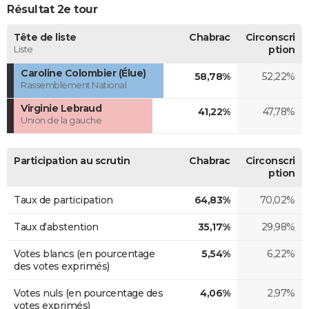
Résultat 2e tour
Tête de liste
Chabrac
Circonscri
Liste
ption
Caroline Colombier (Élue)
58,78%
52,22%
Rassemblement National
Virginie Lebraud
41,22%
47,78%
Union de la gauche
Participation au scrutin
Chabrac
Circonscri
ption
Taux de participation
64,83%
70,02%
Taux d'abstention
35,17%
29,98%
Votes blancs (en pourcentage
5,54%
6,22%
des votes exprimés)
Votes nuls (en pourcentage des
4,06%
2,97%
votes exprimés)