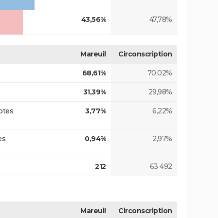
43,56%
47,78%
Mareuil
Circonscription
68,61%
70,02%
31,39%
29,98%
otes
3,77%
6,22%
es
0,94%
2,97%
212
63 492
Mareuil
Circonscription