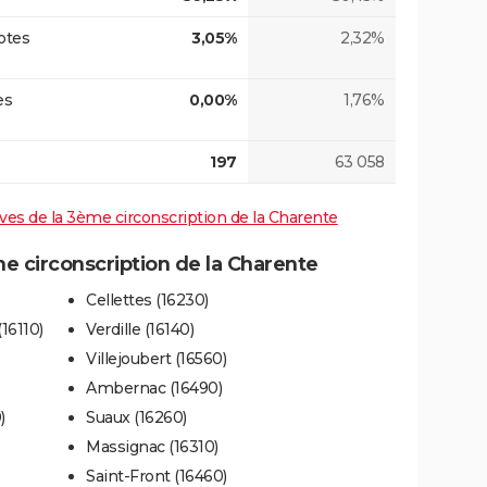
otes
3,05%
2,32%
es
0,00%
1,76%
197
63 058
tives de la 3ème circonscription de la Charente
 circonscription de la Charente
Cellettes (16230)
16110)
Verdille (16140)
Villejoubert (16560)
Ambernac (16490)
)
Suaux (16260)
Massignac (16310)
Saint-Front (16460)