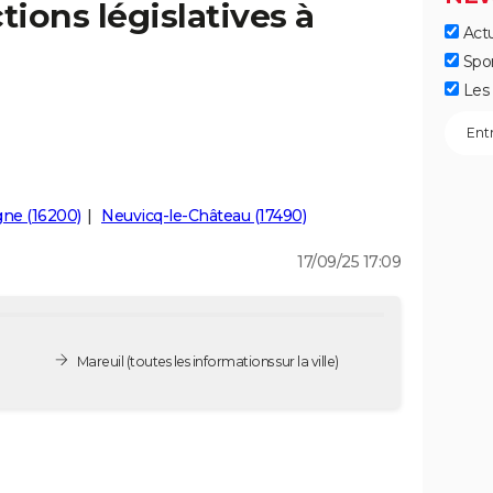
tions législatives à
Actu
Spo
Les 
gne (16200)
Neuvicq-le-Château (17490)
17/09/25 17:09
Mareuil
(toutes les informations sur la ville)