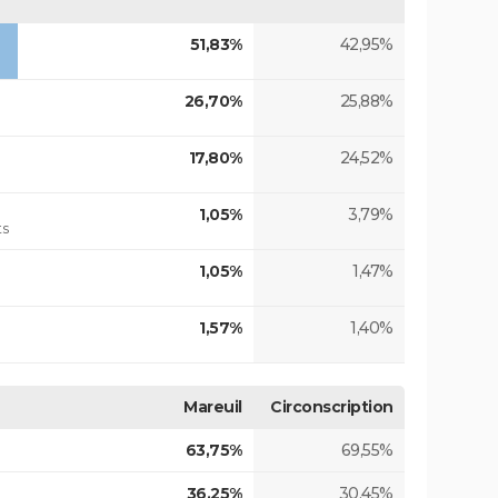
51,83%
42,95%
26,70%
25,88%
17,80%
24,52%
1,05%
3,79%
ts
1,05%
1,47%
1,57%
1,40%
Mareuil
Circonscription
63,75%
69,55%
36,25%
30,45%