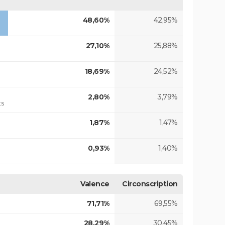
48,60%
42,95%
27,10%
25,88%
18,69%
24,52%
2,80%
3,79%
ts
1,87%
1,47%
0,93%
1,40%
Valence
Circonscription
71,71%
69,55%
28,29%
30,45%