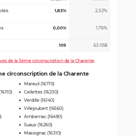
otes
1,83%
2,32%
es
0,00%
1,76%
109
63 058
tives de la 3ème circonscription de la Charente
 circonscription de la Charente
Mareuil (16170)
16110)
Cellettes (16230)
Verdille (16140)
Villejoubert (16560)
)
Ambernac (16490)
Suaux (16260)
Massignac (16310)