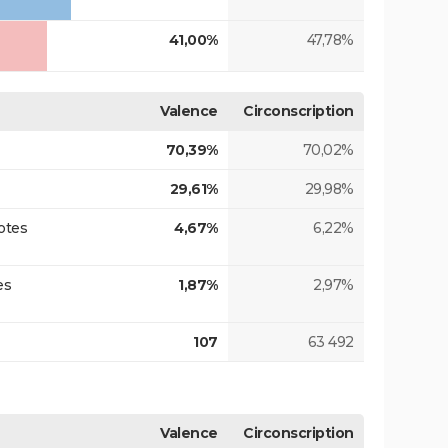
41,00%
47,78%
Valence
Circonscription
70,39%
70,02%
29,61%
29,98%
otes
4,67%
6,22%
es
1,87%
2,97%
107
63 492
Valence
Circonscription