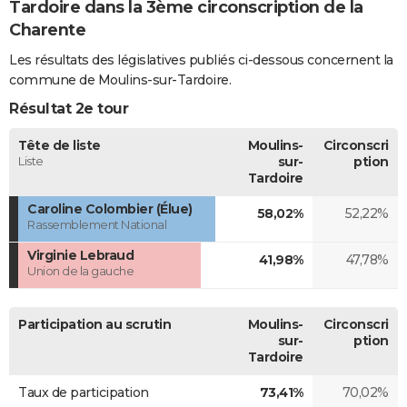
Tardoire dans la 3ème circonscription de la
Charente
Les résultats des législatives publiés ci-dessous concernent la
commune de Moulins-sur-Tardoire.
Résultat 2e tour
Tête de liste
Moulins-
Circonscri
Liste
sur-
ption
Tardoire
Caroline Colombier (Élue)
58,02%
52,22%
Rassemblement National
Virginie Lebraud
41,98%
47,78%
Union de la gauche
Participation au scrutin
Moulins-
Circonscri
sur-
ption
Tardoire
Taux de participation
73,41%
70,02%