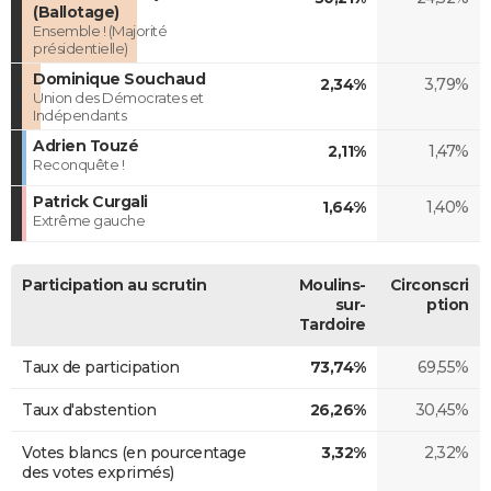
(Ballotage)
Ensemble ! (Majorité
présidentielle)
Dominique Souchaud
2,34%
3,79%
Union des Démocrates et
Indépendants
Adrien Touzé
2,11%
1,47%
Reconquête !
Patrick Curgali
1,64%
1,40%
Extrême gauche
Participation au scrutin
Moulins-
Circonscri
sur-
ption
Tardoire
Taux de participation
73,74%
69,55%
Taux d'abstention
26,26%
30,45%
Votes blancs (en pourcentage
3,32%
2,32%
des votes exprimés)