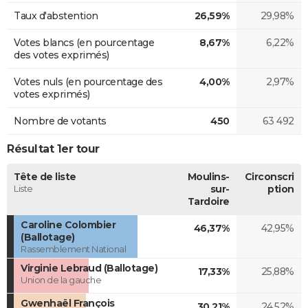
Taux d'abstention
26,59%
29,98%
Votes blancs (en pourcentage
8,67%
6,22%
des votes exprimés)
Votes nuls (en pourcentage des
4,00%
2,97%
votes exprimés)
Nombre de votants
450
63 492
Résultat 1er tour
Tête de liste
Moulins-
Circonscri
Liste
sur-
ption
Tardoire
Caroline Colombier
46,37%
42,95%
(Ballotage)
Rassemblement National
Virginie Lebraud (Ballotage)
17,33%
25,88%
Union de la gauche
Gwenhaël François
30,21%
24,52%