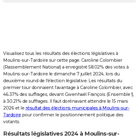
City break
Voyage de noces
Climat
Destinations
Voyage nature
Forum
+
PHOTO
GUIDES D'ACHAT
BONS PLANS
CARTE DE VOEUX
Visualisez tous les résultats des élections législatives à
Carte Bonne année
Carte Pâques
Carte de Noël
Carte Saint-Valentin
Carte d'anniversaire
DICTIONNAIRE
Moulins-sur-Tardoire sur cette page. Caroline Colombier
(Rassemblement National) a enregistré 58.02% des votes à
Biographies
Expressions
Dictionnaire
Citations
Proverbes
PROGRAMME TV
Moulins-sur-Tardoire le dimanche 7 juillet 2024, lors du
deuxième round de l'élection législative. Les résultats du
COPAINS D'AVANT
premier tour donnaient l’avantage à Caroline Colombier, avec
46.37% des suffrages, devant Gwenhaël François (Ensemble !),
Se connecter
Collèges
Universités
Service militaire
S'inscrire
Lycées
Primaires
Entreprises
Avis de recherche
AVIS DE DÉCÈS
à 30.21% de suffrages. Il faut dorénavant attendre le 15 mars
2026 et le
résultat des élections municipales à Moulins-sur-
FORUM
Tardoire
pour confirmer le positionnement politique des
Lifestyle
Sport
Television
Cinema
Bricolage
Culture
Auto
Voyage
votants.
Résultats législatives 2024 à Moulins-sur-