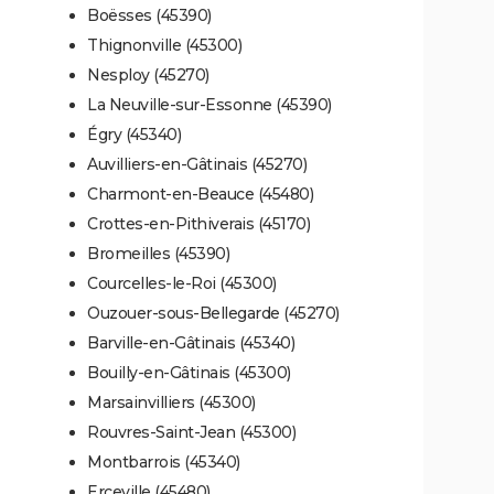
Boësses (45390)
Thignonville (45300)
Nesploy (45270)
La Neuville-sur-Essonne (45390)
Égry (45340)
Auvilliers-en-Gâtinais (45270)
Charmont-en-Beauce (45480)
Crottes-en-Pithiverais (45170)
Bromeilles (45390)
Courcelles-le-Roi (45300)
Ouzouer-sous-Bellegarde (45270)
Barville-en-Gâtinais (45340)
Bouilly-en-Gâtinais (45300)
Marsainvilliers (45300)
Rouvres-Saint-Jean (45300)
Montbarrois (45340)
Erceville (45480)