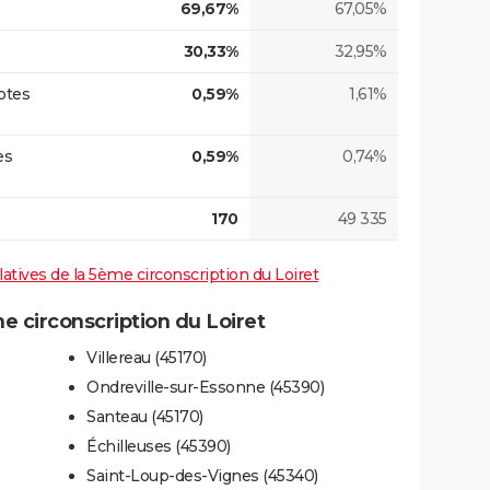
69,67%
67,05%
30,33%
32,95%
otes
0,59%
1,61%
es
0,59%
0,74%
170
49 335
slatives de la 5ème circonscription du Loiret
 circonscription du Loiret
Villereau (45170)
Ondreville-sur-Essonne (45390)
Santeau (45170)
Échilleuses (45390)
Saint-Loup-des-Vignes (45340)