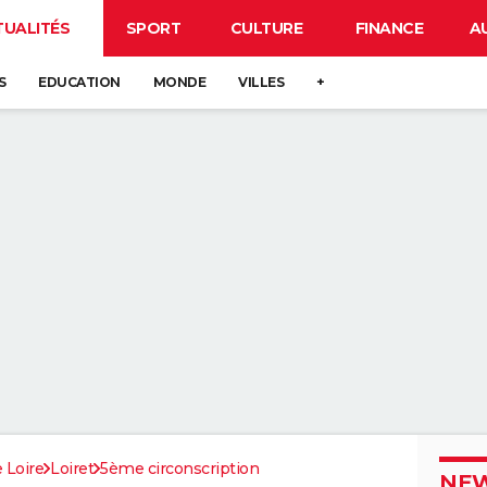
TUALITÉS
SPORT
CULTURE
FINANCE
A
S
EDUCATION
MONDE
VILLES
+
 Loire
Loiret
5ème circonscription
NEW