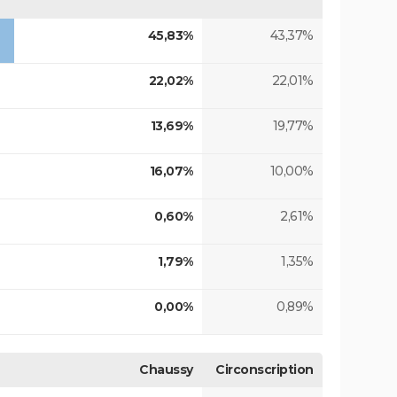
45,83%
43,37%
22,02%
22,01%
13,69%
19,77%
16,07%
10,00%
0,60%
2,61%
1,79%
1,35%
0,00%
0,89%
Chaussy
Circonscription