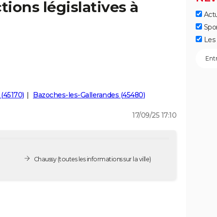
tions législatives à
Actu
Spo
Les 
 (45170)
Bazoches-les-Gallerandes (45480)
17/09/25 17:10
Chaussy
(toutes les informations sur la ville)