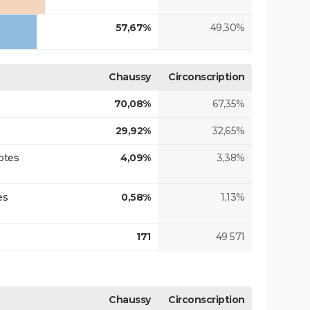
57,67%
49,30%
Chaussy
Circonscription
70,08%
67,35%
29,92%
32,65%
otes
4,09%
3,38%
es
0,58%
1,13%
171
49 571
Chaussy
Circonscription