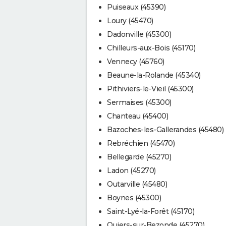
Puiseaux (45390)
Loury (45470)
Dadonville (45300)
Chilleurs-aux-Bois (45170)
Vennecy (45760)
Beaune-la-Rolande (45340)
Pithiviers-le-Vieil (45300)
Sermaises (45300)
Chanteau (45400)
Bazoches-les-Gallerandes (45480)
Rebréchien (45470)
Bellegarde (45270)
Ladon (45270)
Outarville (45480)
Boynes (45300)
Saint-Lyé-la-Forêt (45170)
Quiers-sur-Bezonde (45270)