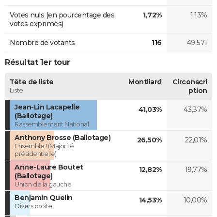
Votes nuls (en pourcentage des
1,72%
1,13%
votes exprimés)
Nombre de votants
116
49 571
Résultat 1er tour
Tête de liste
Montliard
Circonscri
Liste
ption
Jean-Lin Lacapelle
41,03%
43,37%
(Ballotage)
Rassemblement National
Anthony Brosse (Ballotage)
26,50%
22,01%
Ensemble ! (Majorité
présidentielle)
Anne-Laure Boutet
12,82%
19,77%
(Ballotage)
Union de la gauche
Benjamin Quelin
14,53%
10,00%
Divers droite