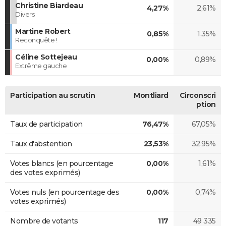
Christine Biardeau
4,27%
2,61%
Divers
Martine Robert
0,85%
1,35%
Reconquête !
Céline Sottejeau
0,00%
0,89%
Extrême gauche
Participation au scrutin
Montliard
Circonscri
ption
Taux de participation
76,47%
67,05%
Taux d'abstention
23,53%
32,95%
Votes blancs (en pourcentage
0,00%
1,61%
des votes exprimés)
Votes nuls (en pourcentage des
0,00%
0,74%
votes exprimés)
Nombre de votants
117
49 335