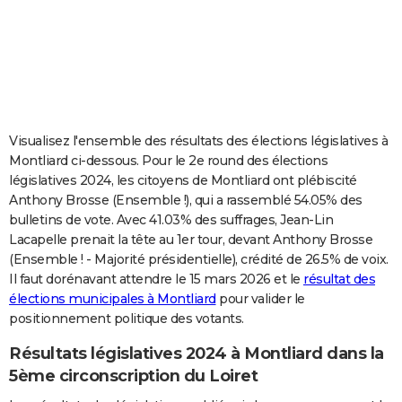
City break
Voyage de noces
Climat
Destinations
Voyage nature
Forum
+
PHOTO
GUIDES D'ACHAT
BONS PLANS
CARTE DE VOEUX
Visualisez l'ensemble des résultats des élections législatives à
Montliard ci-dessous. Pour le 2e round des élections
Carte Bonne année
Carte Pâques
Carte de Noël
Carte Saint-Valentin
Carte d'anniversaire
DICTIONNAIRE
législatives 2024, les citoyens de Montliard ont plébiscité
Anthony Brosse (Ensemble !), qui a rassemblé 54.05% des
Biographies
Expressions
Dictionnaire
Citations
Proverbes
PROGRAMME TV
bulletins de vote. Avec 41.03% des suffrages, Jean-Lin
Lacapelle prenait la tête au 1er tour, devant Anthony Brosse
COPAINS D'AVANT
(Ensemble ! - Majorité présidentielle), crédité de 26.5% de voix.
Se connecter
Collèges
Universités
Service militaire
S'inscrire
Lycées
Primaires
Entreprises
Avis de recherche
AVIS DE DÉCÈS
Il faut dorénavant attendre le 15 mars 2026 et le
résultat des
élections municipales à Montliard
pour valider le
FORUM
positionnement politique des votants.
Lifestyle
Sport
Television
Cinema
Bricolage
Culture
Auto
Voyage
Résultats législatives 2024 à Montliard dans la
5ème circonscription du Loiret