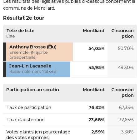
Les résultats des législatives publiés ci-dessous concernent la
commune de Montliard.
Résultat 2e tour
Tête de liste
Montliard
Circonscri
Liste
ption
Anthony Brosse (Élu)
54,05%
50,70%
Ensemble ! (Majorité
présidentielle)
Jean-Lin Lacapelle
45,95%
49,30%
Rassemblement National
Participation au scrutin
Montliard
Circonscri
ption
Taux de participation
76,32%
67,35%
Taux d'abstention
23,68%
32,65%
Votes blancs (en pourcentage
2,59%
3,38%
des votes exprimés)