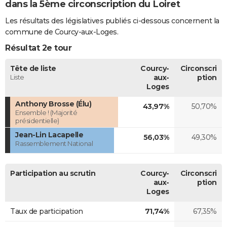
dans la 5ème circonscription du Loiret
Les résultats des législatives publiés ci-dessous concernent la
commune de Courcy-aux-Loges.
Résultat 2e tour
Tête de liste
Courcy-
Circonscri
Liste
aux-
ption
Loges
Anthony Brosse (Élu)
43,97%
50,70%
Ensemble ! (Majorité
présidentielle)
Jean-Lin Lacapelle
56,03%
49,30%
Rassemblement National
Participation au scrutin
Courcy-
Circonscri
aux-
ption
Loges
Taux de participation
71,74%
67,35%