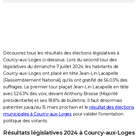
City break
Voyage de noces
Climat
Destinations
Voyage nature
Forum
+
PHOTO
GUIDES D'ACHAT
BONS PLANS
CARTE DE VOEUX
Découvrez tous les résultats des élections législatives à
Carte Bonne année
Carte Pâques
Carte de Noël
Carte Saint-Valentin
Carte d'anniversaire
DICTIONNAIRE
Courcy-aux-Loges ci-dessous. Lors du second tour des
législatives du dimanche 7 juillet 2024, les habitants de
Biographies
Expressions
Dictionnaire
Citations
Proverbes
PROGRAMME TV
Courcy-aux-Loges ont placé en tête Jean-Lin Lacapelle
(Rassemblement National), qu'ils ont gratifié de 56.03% des
COPAINS D'AVANT
suffrages. Le premier tour plaçait Jean-Lin Lacapelle en tête
avec 52.63% des voix, devant Anthony Brosse (Majorité
Se connecter
Collèges
Universités
Service militaire
S'inscrire
Lycées
Primaires
Entreprises
Avis de recherche
AVIS DE DÉCÈS
présidentielle) et ses 18.8% de bulletins. Il faut désormais
patienter jusqu'au 15 mars prochain et le
résultat des élections
FORUM
municipales à Courcy-aux-Loges
pour valider l'orientation
Lifestyle
Sport
Television
Cinema
Bricolage
Culture
Auto
Voyage
politique des votants.
Résultats législatives 2024 à Courcy-aux-Loges