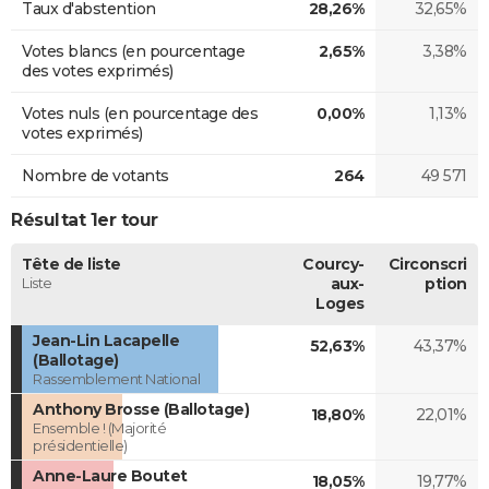
Taux d'abstention
28,26%
32,65%
Votes blancs (en pourcentage
2,65%
3,38%
des votes exprimés)
Votes nuls (en pourcentage des
0,00%
1,13%
votes exprimés)
Nombre de votants
264
49 571
Résultat 1er tour
Tête de liste
Courcy-
Circonscri
Liste
aux-
ption
Loges
Jean-Lin Lacapelle
52,63%
43,37%
(Ballotage)
Rassemblement National
Anthony Brosse (Ballotage)
18,80%
22,01%
Ensemble ! (Majorité
présidentielle)
Anne-Laure Boutet
18,05%
19,77%