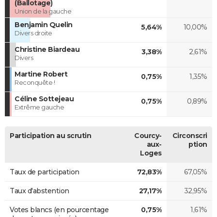
(Ballotage)
Union de la gauche
Benjamin Quelin
5,64%
10,00%
Divers droite
Christine Biardeau
3,38%
2,61%
Divers
Martine Robert
0,75%
1,35%
Reconquête !
Céline Sottejeau
0,75%
0,89%
Extrême gauche
Participation au scrutin
Courcy-
Circonscri
aux-
ption
Loges
Taux de participation
72,83%
67,05%
Taux d'abstention
27,17%
32,95%
Votes blancs (en pourcentage
0,75%
1,61%