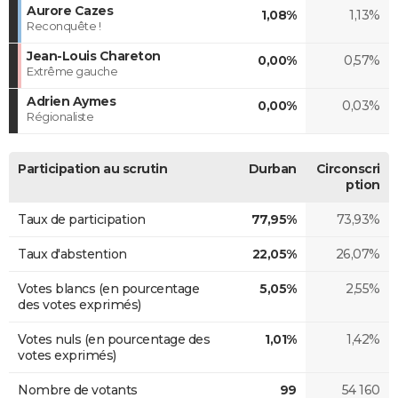
Aurore Cazes
1,08%
1,13%
Reconquête !
Jean-Louis Chareton
0,00%
0,57%
Extrême gauche
Adrien Aymes
0,00%
0,03%
Régionaliste
Participation au scrutin
Durban
Circonscri
ption
Taux de participation
77,95%
73,93%
Taux d'abstention
22,05%
26,07%
Votes blancs (en pourcentage
5,05%
2,55%
des votes exprimés)
Votes nuls (en pourcentage des
1,01%
1,42%
votes exprimés)
Nombre de votants
99
54 160