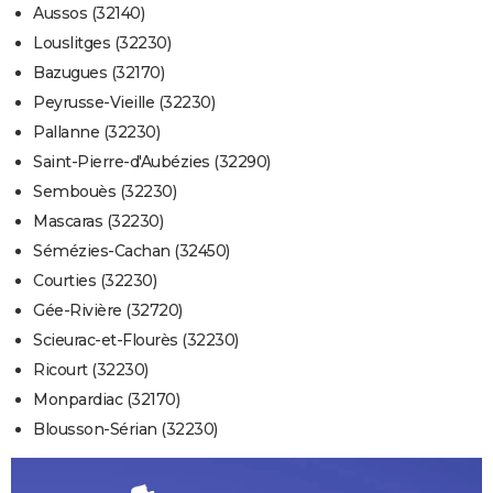
Aussos (32140)
Louslitges (32230)
Bazugues (32170)
Peyrusse-Vieille (32230)
Pallanne (32230)
Saint-Pierre-d'Aubézies (32290)
Sembouès (32230)
Mascaras (32230)
Sémézies-Cachan (32450)
Courties (32230)
Gée-Rivière (32720)
Scieurac-et-Flourès (32230)
Ricourt (32230)
Monpardiac (32170)
Blousson-Sérian (32230)