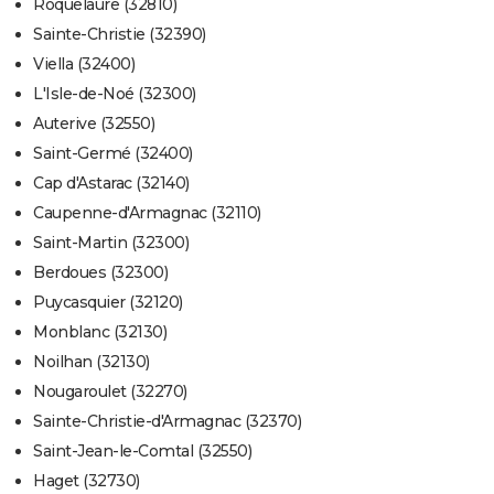
Roquelaure (32810)
Sainte-Christie (32390)
Viella (32400)
L'Isle-de-Noé (32300)
Auterive (32550)
Saint-Germé (32400)
Cap d'Astarac (32140)
Caupenne-d'Armagnac (32110)
Saint-Martin (32300)
Berdoues (32300)
Puycasquier (32120)
Monblanc (32130)
Noilhan (32130)
Nougaroulet (32270)
Sainte-Christie-d'Armagnac (32370)
Saint-Jean-le-Comtal (32550)
Haget (32730)