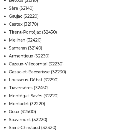
Bétous (32110)
Sère (32140)
Gaujac (32220)
Castex (32170)
Tirent-Pontéjac (32450)
Meilhan (32420)
Samaran (32140)
Armentieux (32230)
Cazaux-Villecomtal (32230)
Gazax-et-Baccarisse (32230)
Loussous-Débat (32290)
Traversères (32450)
Montégut-Savès (32220)
Montadet (32220)
Goux (32400)
Sauvimont (32220)
Saint-Christaud (32320)