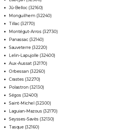
Jû-Belloc (32160)
Monguilhem (32240)
Tillac (32170)
Montégut-Arros (32730)
Panassac (32140)
Sauveterre (32220)
Lelin-Lapujolle (32400)
Aux-Aussat (32170)
Orbessan (32260)
Crastes (32270)
Polastron (32130)
Ségos (32400)
Saint-Michel (32300)
Laguian-Mazous (32170)
Seysses-Savès (32130)
Tasque (32160)