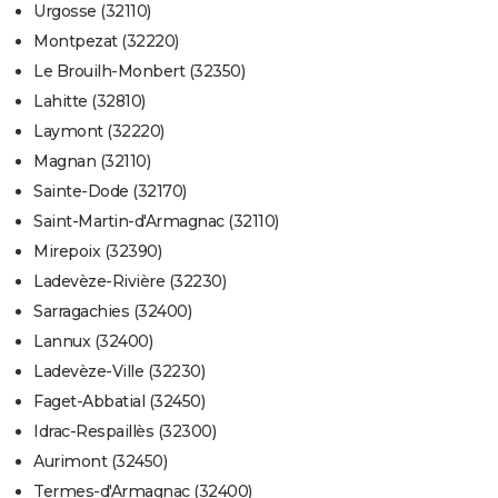
Urgosse (32110)
Montpezat (32220)
Le Brouilh-Monbert (32350)
Lahitte (32810)
Laymont (32220)
Magnan (32110)
Sainte-Dode (32170)
Saint-Martin-d'Armagnac (32110)
Mirepoix (32390)
Ladevèze-Rivière (32230)
Sarragachies (32400)
Lannux (32400)
Ladevèze-Ville (32230)
Faget-Abbatial (32450)
Idrac-Respaillès (32300)
Aurimont (32450)
Termes-d'Armagnac (32400)