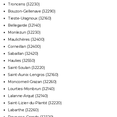
Troncens (32230)
Bouzon-Gellenave (32290)
Tieste-Uragnoux (32160)
Bellegarde (32140)
Monlezun (32230)
Maulichères (32400)
Corneillan (32400)
Sabaillan (32420)
Haulies (32550)
Saint-Soulan (32220)
Saint-Aunix-Lengros (32160)
Moncorneil-Grazan (32260)
Lourties-Monbrun (32140)
Lalanne-Arqué (32140)
Saint-Lizier-du-Planté (32220)
Labarthe (32260)