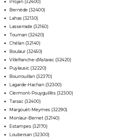
Projan (32400)
Bernède (32400)
Lahas (32130)
Lasserrade (32160)
Tournan (32420)
Chélan (32140)
Boulaur (32450)
Villefranche-d'Astarac (32420)
Puylausic (32220)
Bourrouillan (32370)
Lagarde-Hachan (32300)
Clermont-Pouyguillès (32300)
Tarsac (32400)
Margouët-Meymes (32290)
Monlaur-Bernet (32140)
Estampes (32170)
Loubersan (32300)