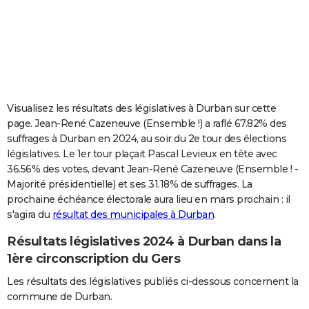
City break
Voyage de noces
Climat
Destinations
Voyage nature
Forum
+
PHOTO
GUIDES D'ACHAT
BONS PLANS
CARTE DE VOEUX
Visualisez les résultats des législatives à Durban sur cette
page. Jean-René Cazeneuve (Ensemble !) a raflé 67.82% des
Carte Bonne année
Carte Pâques
Carte de Noël
Carte Saint-Valentin
Carte d'anniversaire
DICTIONNAIRE
suffrages à Durban en 2024, au soir du 2e tour des élections
législatives. Le 1er tour plaçait Pascal Levieux en tête avec
Biographies
Expressions
Dictionnaire
Citations
Proverbes
PROGRAMME TV
36.56% des votes, devant Jean-René Cazeneuve (Ensemble ! -
Majorité présidentielle) et ses 31.18% de suffrages. La
COPAINS D'AVANT
prochaine échéance électorale aura lieu en mars prochain : il
Se connecter
Collèges
Universités
Service militaire
S'inscrire
Lycées
Primaires
Entreprises
Avis de recherche
AVIS DE DÉCÈS
s'agira du
résultat des municipales à Durban
.
Résultats législatives 2024 à Durban dans la
FORUM
1ère circonscription du Gers
Lifestyle
Sport
Television
Cinema
Bricolage
Culture
Auto
Voyage
Les résultats des législatives publiés ci-dessous concernent la
commune de Durban.