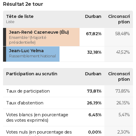
Résultat 2e tour
Tête de liste
Durban
Circonscri
Liste
ption
Jean-René Cazeneuve (Élu)
67,82%
58,48%
Ensemble ! (Majorité
présidentielle)
Jean-Luc Yelma
32,18%
41,52%
Rassemblement National
Participation au scrutin
Durban
Circonscri
ption
Taux de participation
73,81%
73,85%
Taux d'abstention
26,19%
26,15%
Votes blancs (en pourcentage
6,45%
5,41%
des votes exprimés)
Votes nuls (en pourcentage des
0,00%
2,30%