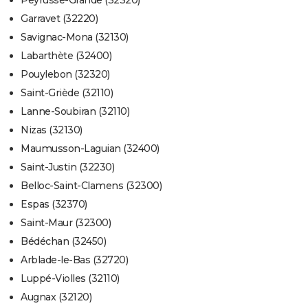
Peyrusse-Grande (32320)
Garravet (32220)
Savignac-Mona (32130)
Labarthète (32400)
Pouylebon (32320)
Saint-Griède (32110)
Lanne-Soubiran (32110)
Nizas (32130)
Maumusson-Laguian (32400)
Saint-Justin (32230)
Belloc-Saint-Clamens (32300)
Espas (32370)
Saint-Maur (32300)
Bédéchan (32450)
Arblade-le-Bas (32720)
Luppé-Violles (32110)
Augnax (32120)