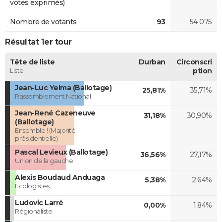
votes exprimés)
Nombre de votants
93
54 075
Résultat 1er tour
Tête de liste
Durban
Circonscri
Liste
ption
Jean-Luc Yelma (Ballotage)
25,81%
35,71%
Rassemblement National
Jean-René Cazeneuve
31,18%
30,90%
(Ballotage)
Ensemble ! (Majorité
présidentielle)
Pascal Levieux (Ballotage)
36,56%
27,17%
Union de la gauche
Alexis Boudaud Anduaga
5,38%
2,64%
Ecologistes
Ludovic Larré
0,00%
1,84%
Régionaliste