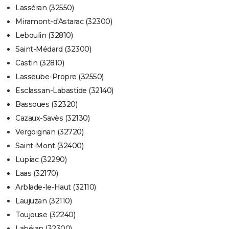
Lasséran (32550)
Miramont-d'Astarac (32300)
Leboulin (32810)
Saint-Médard (32300)
Castin (32810)
Lasseube-Propre (32550)
Esclassan-Labastide (32140)
Bassoues (32320)
Cazaux-Savès (32130)
Vergoignan (32720)
Saint-Mont (32400)
Lupiac (32290)
Laas (32170)
Arblade-le-Haut (32110)
Laujuzan (32110)
Toujouse (32240)
Labéjan (32300)