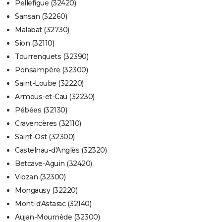
Pellefigue (32420)
Sansan (32260)
Malabat (32730)
Sion (32110)
Tourrenquets (32390)
Ponsampère (32300)
Saint-Loube (32220)
Armous-et-Cau (32230)
Pébées (32130)
Cravencères (32110)
Saint-Ost (32300)
Castelnau-d'Anglès (32320)
Betcave-Aguin (32420)
Viozan (32300)
Mongausy (32220)
Mont-d'Astarac (32140)
Aujan-Mournède (32300)