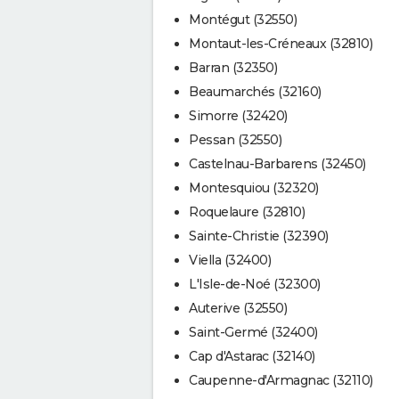
Montégut (32550)
Montaut-les-Créneaux (32810)
Barran (32350)
Beaumarchés (32160)
Simorre (32420)
Pessan (32550)
Castelnau-Barbarens (32450)
Montesquiou (32320)
Roquelaure (32810)
Sainte-Christie (32390)
Viella (32400)
L'Isle-de-Noé (32300)
Auterive (32550)
Saint-Germé (32400)
Cap d'Astarac (32140)
Caupenne-d'Armagnac (32110)