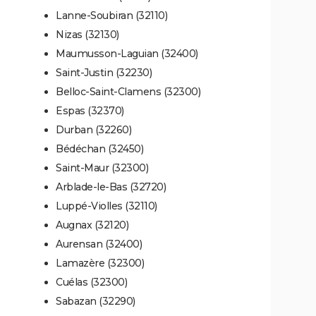
Lanne-Soubiran (32110)
Nizas (32130)
Maumusson-Laguian (32400)
Saint-Justin (32230)
Belloc-Saint-Clamens (32300)
Espas (32370)
Durban (32260)
Bédéchan (32450)
Saint-Maur (32300)
Arblade-le-Bas (32720)
Luppé-Violles (32110)
Augnax (32120)
Aurensan (32400)
Lamazère (32300)
Cuélas (32300)
Sabazan (32290)