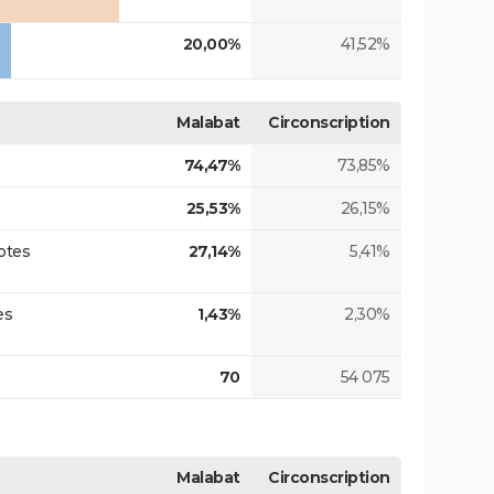
20,00%
41,52%
Malabat
Circonscription
74,47%
73,85%
25,53%
26,15%
otes
27,14%
5,41%
es
1,43%
2,30%
70
54 075
Malabat
Circonscription