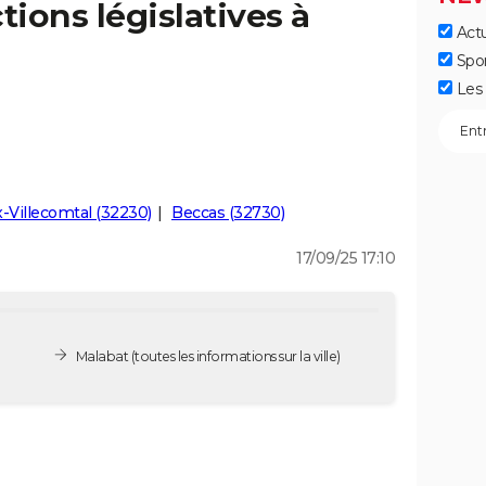
tions législatives à
Actu
Spo
Les 
-Villecomtal (32230)
Beccas (32730)
17/09/25 17:10
Malabat
(toutes les informations sur la ville)