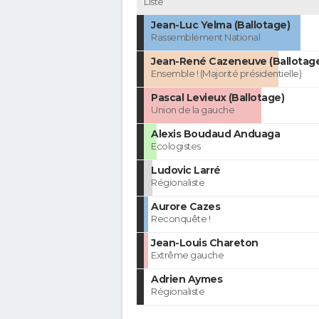
Liste
Jean-Luc Yelma (Ballotage)
Rassemblement National
Jean-René Cazeneuve (Ballotag
Ensemble ! (Majorité présidentielle)
Pascal Levieux (Ballotage)
Union de la gauche
Alexis Boudaud Anduaga
Ecologistes
Ludovic Larré
Régionaliste
Aurore Cazes
Reconquête !
Jean-Louis Chareton
Extrême gauche
Adrien Aymes
Régionaliste