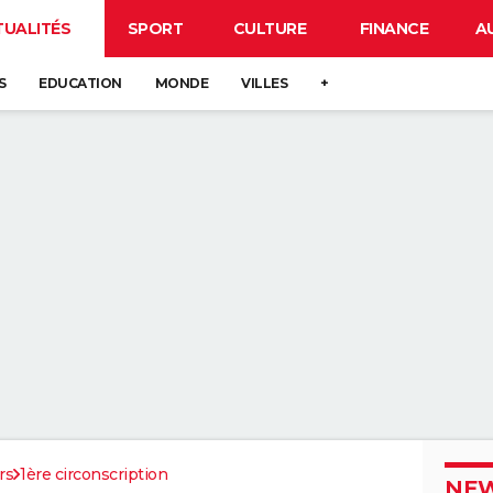
TUALITÉS
SPORT
CULTURE
FINANCE
A
S
EDUCATION
MONDE
VILLES
+
rs
1ère circonscription
NEW