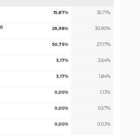
15,87%
35,71%
e)
26,98%
30,90%
50,79%
27,17%
3,17%
2,64%
3,17%
1,84%
0,00%
1,13%
0,00%
0,57%
0,00%
0,03%