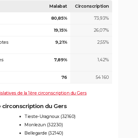
Malabat
Circonscription
80,85%
73,93%
19,15%
26,07%
otes
9,21%
2,55%
es
7,89%
1,42%
76
54 160
islatives de la 1ère circonscription du Gers
circonscription du Gers
Tieste-Uragnoux (32160)
Monlezun (32230)
Bellegarde (32140)