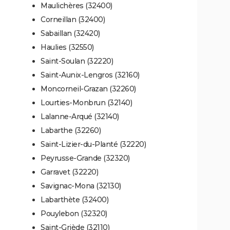
Maulichères (32400)
Corneillan (32400)
Sabaillan (32420)
Haulies (32550)
Saint-Soulan (32220)
Saint-Aunix-Lengros (32160)
Moncorneil-Grazan (32260)
Lourties-Monbrun (32140)
Lalanne-Arqué (32140)
Labarthe (32260)
Saint-Lizier-du-Planté (32220)
Peyrusse-Grande (32320)
Garravet (32220)
Savignac-Mona (32130)
Labarthète (32400)
Pouylebon (32320)
Saint-Griède (32110)