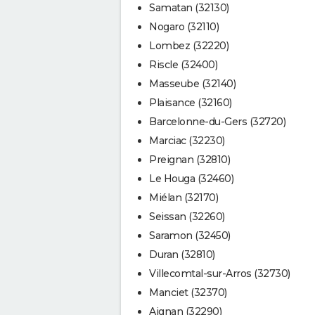
Samatan (32130)
Nogaro (32110)
Lombez (32220)
Riscle (32400)
Masseube (32140)
Plaisance (32160)
Barcelonne-du-Gers (32720)
Marciac (32230)
Preignan (32810)
Le Houga (32460)
Miélan (32170)
Seissan (32260)
Saramon (32450)
Duran (32810)
Villecomtal-sur-Arros (32730)
Manciet (32370)
Aignan (32290)