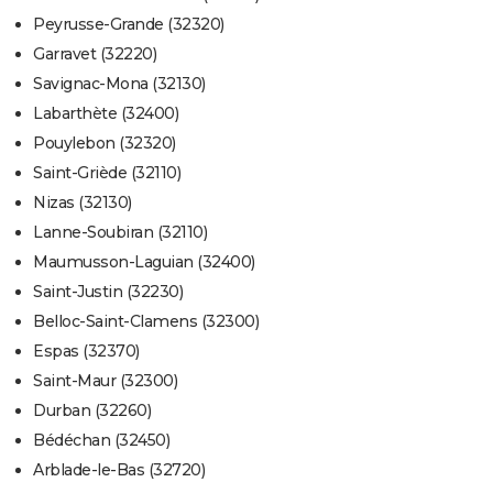
Peyrusse-Grande (32320)
Garravet (32220)
Savignac-Mona (32130)
Labarthète (32400)
Pouylebon (32320)
Saint-Griède (32110)
Nizas (32130)
Lanne-Soubiran (32110)
Maumusson-Laguian (32400)
Saint-Justin (32230)
Belloc-Saint-Clamens (32300)
Espas (32370)
Saint-Maur (32300)
Durban (32260)
Bédéchan (32450)
Arblade-le-Bas (32720)