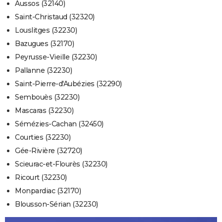
Aussos (32140)
Saint-Christaud (32320)
Louslitges (32230)
Bazugues (32170)
Peyrusse-Vieille (32230)
Pallanne (32230)
Saint-Pierre-d'Aubézies (32290)
Sembouès (32230)
Mascaras (32230)
Sémézies-Cachan (32450)
Courties (32230)
Gée-Rivière (32720)
Scieurac-et-Flourès (32230)
Ricourt (32230)
Monpardiac (32170)
Blousson-Sérian (32230)