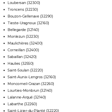
Loubersan (32300)
Troncens (32230)
Bouzon-Gellenave (32290)
Tieste-Uragnoux (32160)
Bellegarde (32140)
Monlezun (32230)
Maulichères (32400)
Corneillan (32400)
Sabaillan (32420)
Haulies (32550)
Saint-Soulan (32220)
Saint-Aunix-Lengros (32160)
Moncorneil-Grazan (32260)
Lourties-Monbrun (32140)
Lalanne-Arqué (32140)
Labarthe (32260)
Saint-Lizier-du-Planté (32220)