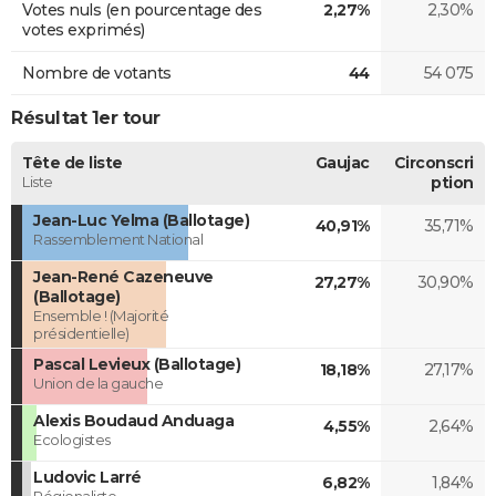
Votes nuls (en pourcentage des
2,27%
2,30%
votes exprimés)
Nombre de votants
44
54 075
Résultat 1er tour
Tête de liste
Gaujac
Circonscri
Liste
ption
Jean-Luc Yelma (Ballotage)
40,91%
35,71%
Rassemblement National
Jean-René Cazeneuve
27,27%
30,90%
(Ballotage)
Ensemble ! (Majorité
présidentielle)
Pascal Levieux (Ballotage)
18,18%
27,17%
Union de la gauche
Alexis Boudaud Anduaga
4,55%
2,64%
Ecologistes
Ludovic Larré
6,82%
1,84%
Régionaliste