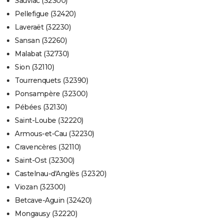
Sauviac (32300)
Pellefigue (32420)
Laveraët (32230)
Sansan (32260)
Malabat (32730)
Sion (32110)
Tourrenquets (32390)
Ponsampère (32300)
Pébées (32130)
Saint-Loube (32220)
Armous-et-Cau (32230)
Cravencères (32110)
Saint-Ost (32300)
Castelnau-d'Anglès (32320)
Viozan (32300)
Betcave-Aguin (32420)
Mongausy (32220)