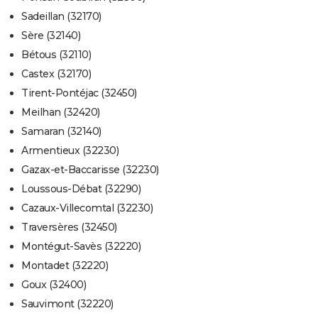
Sadeillan (32170)
Sère (32140)
Bétous (32110)
Castex (32170)
Tirent-Pontéjac (32450)
Meilhan (32420)
Samaran (32140)
Armentieux (32230)
Gazax-et-Baccarisse (32230)
Loussous-Débat (32290)
Cazaux-Villecomtal (32230)
Traversères (32450)
Montégut-Savès (32220)
Montadet (32220)
Goux (32400)
Sauvimont (32220)