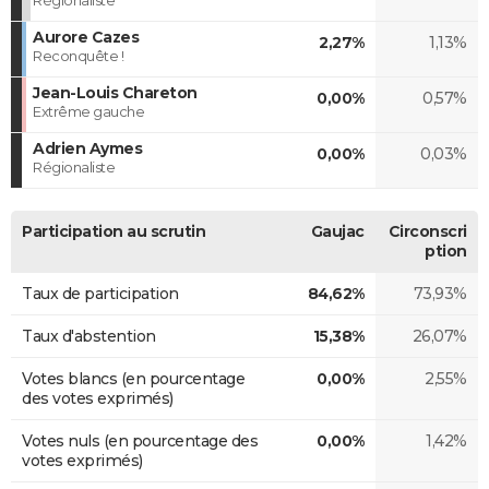
Aurore Cazes
2,27%
1,13%
Reconquête !
Jean-Louis Chareton
0,00%
0,57%
Extrême gauche
Adrien Aymes
0,00%
0,03%
Régionaliste
Participation au scrutin
Gaujac
Circonscri
ption
Taux de participation
84,62%
73,93%
Taux d'abstention
15,38%
26,07%
Votes blancs (en pourcentage
0,00%
2,55%
des votes exprimés)
Votes nuls (en pourcentage des
0,00%
1,42%
votes exprimés)