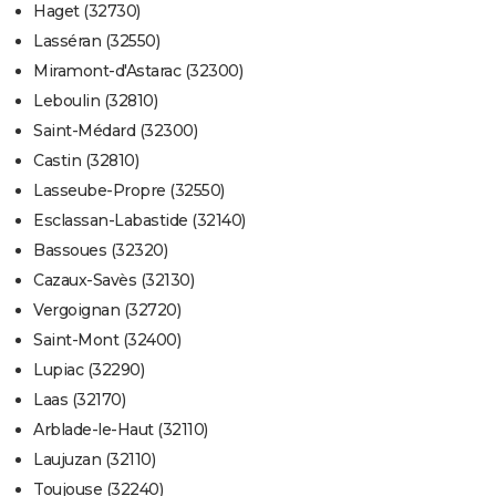
Haget (32730)
Lasséran (32550)
Miramont-d'Astarac (32300)
Leboulin (32810)
Saint-Médard (32300)
Castin (32810)
Lasseube-Propre (32550)
Esclassan-Labastide (32140)
Bassoues (32320)
Cazaux-Savès (32130)
Vergoignan (32720)
Saint-Mont (32400)
Lupiac (32290)
Laas (32170)
Arblade-le-Haut (32110)
Laujuzan (32110)
Toujouse (32240)