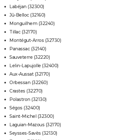
Labéjan (32300)
Jû-Belloc (32160)
Monguilhem (32240)
Tillac (32170)
Montégut-Arros (32730)
Panassac (32140)
Sauveterre (32220)
Lelin-Lapujolle (32400)
Aux-Aussat (32170)
Orbessan (32260)
Crastes (32270)
Polastron (32130)
Ségos (32400)
Saint-Michel (32300)
Laguian-Mazous (32170)
Seysses-Savès (32130)