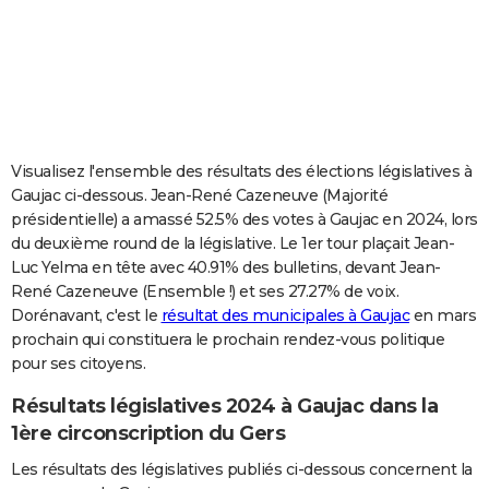
City break
Voyage de noces
Climat
Destinations
Voyage nature
Forum
+
PHOTO
GUIDES D'ACHAT
BONS PLANS
CARTE DE VOEUX
Visualisez l'ensemble des résultats des élections législatives à
Gaujac ci-dessous. Jean-René Cazeneuve (Majorité
Carte Bonne année
Carte Pâques
Carte de Noël
Carte Saint-Valentin
Carte d'anniversaire
DICTIONNAIRE
présidentielle) a amassé 52.5% des votes à Gaujac en 2024, lors
du deuxième round de la législative. Le 1er tour plaçait Jean-
Biographies
Expressions
Dictionnaire
Citations
Proverbes
PROGRAMME TV
Luc Yelma en tête avec 40.91% des bulletins, devant Jean-
René Cazeneuve (Ensemble !) et ses 27.27% de voix.
COPAINS D'AVANT
Dorénavant, c'est le
résultat des municipales à Gaujac
en mars
Se connecter
Collèges
Universités
Service militaire
S'inscrire
Lycées
Primaires
Entreprises
Avis de recherche
AVIS DE DÉCÈS
prochain qui constituera le prochain rendez-vous politique
pour ses citoyens.
FORUM
Résultats législatives 2024 à Gaujac dans la
Lifestyle
Sport
Television
Cinema
Bricolage
Culture
Auto
Voyage
1ère circonscription du Gers
Les résultats des législatives publiés ci-dessous concernent la