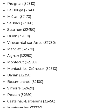
Preignan (32810)
Le Houga (32460)
Miélan (32170)
Seissan (32260)
Saramon (32450)
Duran (32810)
Villecomtal-sur-Arros (32730)
Manciet (32370)
Aignan (32290)
Montégut (32550)
Montaut-les-Créneaux (32810)
Barran (32350)
Beaumarchés (32160)
Simorre (32420)
Pessan (32550)
Castelnau-Barbarens (32450)
Montesquiou (32320)