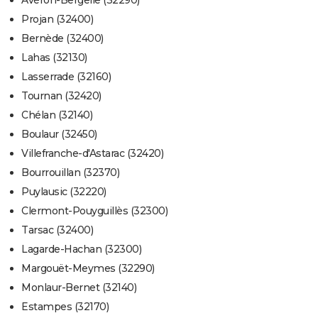
Avéron-Bergelle (32290)
Projan (32400)
Bernède (32400)
Lahas (32130)
Lasserrade (32160)
Tournan (32420)
Chélan (32140)
Boulaur (32450)
Villefranche-d'Astarac (32420)
Bourrouillan (32370)
Puylausic (32220)
Clermont-Pouyguillès (32300)
Tarsac (32400)
Lagarde-Hachan (32300)
Margouët-Meymes (32290)
Monlaur-Bernet (32140)
Estampes (32170)