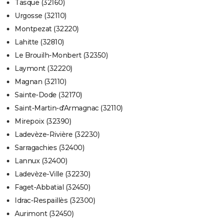
Tasque (32160)
Urgosse (32110)
Montpezat (32220)
Lahitte (32810)
Le Brouilh-Monbert (32350)
Laymont (32220)
Magnan (32110)
Sainte-Dode (32170)
Saint-Martin-d'Armagnac (32110)
Mirepoix (32390)
Ladevèze-Rivière (32230)
Sarragachies (32400)
Lannux (32400)
Ladevèze-Ville (32230)
Faget-Abbatial (32450)
Idrac-Respaillès (32300)
Aurimont (32450)