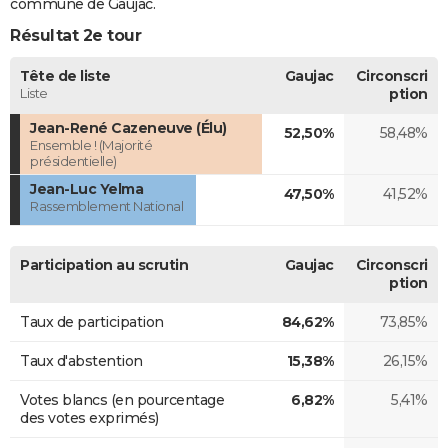
commune de Gaujac.
Résultat 2e tour
Tête de liste
Gaujac
Circonscri
Liste
ption
Jean-René Cazeneuve (Élu)
52,50%
58,48%
Ensemble ! (Majorité
présidentielle)
Jean-Luc Yelma
47,50%
41,52%
Rassemblement National
Participation au scrutin
Gaujac
Circonscri
ption
Taux de participation
84,62%
73,85%
Taux d'abstention
15,38%
26,15%
Votes blancs (en pourcentage
6,82%
5,41%
des votes exprimés)