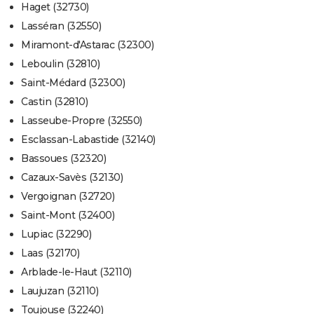
Haget (32730)
Lasséran (32550)
Miramont-d'Astarac (32300)
Leboulin (32810)
Saint-Médard (32300)
Castin (32810)
Lasseube-Propre (32550)
Esclassan-Labastide (32140)
Bassoues (32320)
Cazaux-Savès (32130)
Vergoignan (32720)
Saint-Mont (32400)
Lupiac (32290)
Laas (32170)
Arblade-le-Haut (32110)
Laujuzan (32110)
Toujouse (32240)