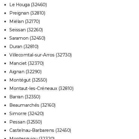
Le Houga (32460)
Preignan (32810)
Miélan (32170)
Seissan (32260)
Saramon (32450)
Duran (32810)
Villecomtal-sur-Arros (32730)
Manciet (32370)
Aignan (32290)
Montégut (32550)
Montaut-les-Créneaux (32810)
Barran (32350)
Beaumarchés (32160)
Simorre (32420)
Pessan (32550)
Castelnau-Barbarens (32450)
Montesquiou (32320)