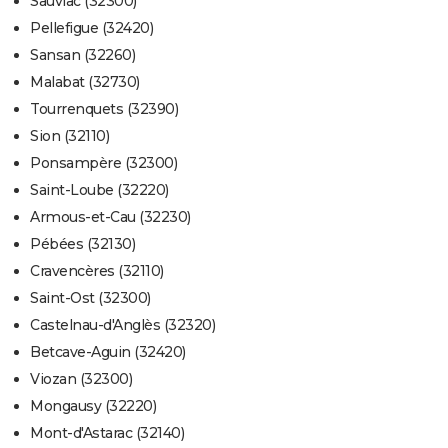
Sauviac (32300)
Pellefigue (32420)
Sansan (32260)
Malabat (32730)
Tourrenquets (32390)
Sion (32110)
Ponsampère (32300)
Saint-Loube (32220)
Armous-et-Cau (32230)
Pébées (32130)
Cravencères (32110)
Saint-Ost (32300)
Castelnau-d'Anglès (32320)
Betcave-Aguin (32420)
Viozan (32300)
Mongausy (32220)
Mont-d'Astarac (32140)