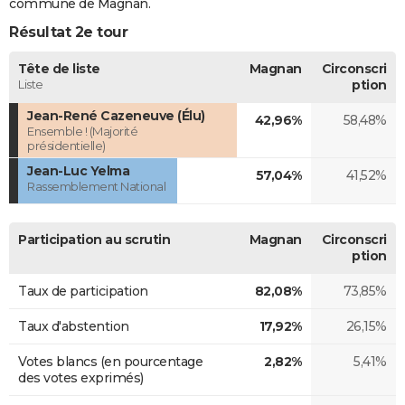
commune de Magnan.
Résultat 2e tour
Tête de liste
Magnan
Circonscri
Liste
ption
Jean-René Cazeneuve (Élu)
42,96%
58,48%
Ensemble ! (Majorité
présidentielle)
Jean-Luc Yelma
57,04%
41,52%
Rassemblement National
Participation au scrutin
Magnan
Circonscri
ption
Taux de participation
82,08%
73,85%
Taux d'abstention
17,92%
26,15%
Votes blancs (en pourcentage
2,82%
5,41%
des votes exprimés)