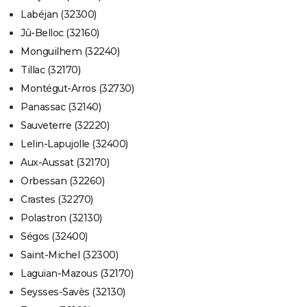
Labéjan (32300)
Jû-Belloc (32160)
Monguilhem (32240)
Tillac (32170)
Montégut-Arros (32730)
Panassac (32140)
Sauveterre (32220)
Lelin-Lapujolle (32400)
Aux-Aussat (32170)
Orbessan (32260)
Crastes (32270)
Polastron (32130)
Ségos (32400)
Saint-Michel (32300)
Laguian-Mazous (32170)
Seysses-Savès (32130)