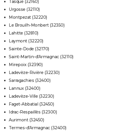
Tasque (32160)
Urgosse (32110)
Montpezat (32220)
Le Brouilh-Monbert (32350)
Lahitte (32810)
Laymont (32220)
Sainte-Dode (32170)
Saint-Martin-d'Armagnac (32110)
Mirepoix (32390)
Ladevèze-Rivière (32230)
Sarragachies (32400)
Lannux (32400)
Ladevèze-Ville (32230)
Faget-Abbatial (32450)
Idrac-Respaillès (32300)
Aurimont (32450)
Termes-d'Armagnac (32400)