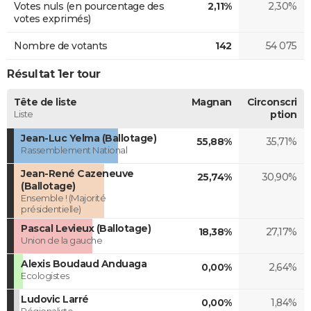
Votes nuls (en pourcentage des
2,11%
2,30%
votes exprimés)
Nombre de votants
142
54 075
Résultat 1er tour
Tête de liste
Magnan
Circonscri
Liste
ption
Jean-Luc Yelma (Ballotage)
55,88%
35,71%
Rassemblement National
Jean-René Cazeneuve
25,74%
30,90%
(Ballotage)
Ensemble ! (Majorité
présidentielle)
Pascal Levieux (Ballotage)
18,38%
27,17%
Union de la gauche
Alexis Boudaud Anduaga
0,00%
2,64%
Ecologistes
Ludovic Larré
0,00%
1,84%
Régionaliste