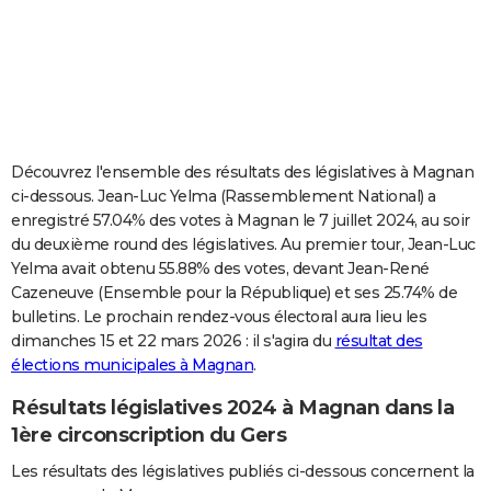
City break
Voyage de noces
Climat
Destinations
Voyage nature
Forum
+
PHOTO
GUIDES D'ACHAT
BONS PLANS
CARTE DE VOEUX
Découvrez l'ensemble des résultats des législatives à Magnan
ci-dessous. Jean-Luc Yelma (Rassemblement National) a
Carte Bonne année
Carte Pâques
Carte de Noël
Carte Saint-Valentin
Carte d'anniversaire
DICTIONNAIRE
enregistré 57.04% des votes à Magnan le 7 juillet 2024, au soir
du deuxième round des législatives. Au premier tour, Jean-Luc
Biographies
Expressions
Dictionnaire
Citations
Proverbes
PROGRAMME TV
Yelma avait obtenu 55.88% des votes, devant Jean-René
Cazeneuve (Ensemble pour la République) et ses 25.74% de
COPAINS D'AVANT
bulletins. Le prochain rendez-vous électoral aura lieu les
Se connecter
Collèges
Universités
Service militaire
S'inscrire
Lycées
Primaires
Entreprises
Avis de recherche
AVIS DE DÉCÈS
dimanches 15 et 22 mars 2026 : il s'agira du
résultat des
élections municipales à Magnan
.
FORUM
Résultats législatives 2024 à Magnan dans la
Lifestyle
Sport
Television
Cinema
Bricolage
Culture
Auto
Voyage
1ère circonscription du Gers
Les résultats des législatives publiés ci-dessous concernent la