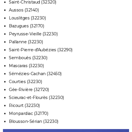
Saint-Christaud (32320)
Aussos (32140)
Louslitges (32230)
Bazugues (32170)
Peyrusse-Vieille (32230)
Pallanne (32230)
Saint-Pierre-d'Aubézies (32290)
Sembouès (32230)
Mascaras (32230)
Sémézies-Cachan (32450)
Courties (32230)
Gée-Rivière (32720)
Scieurac-et-Flourès (32230)
Ricourt (32230)
Monpardiac (32170)
Blousson-Sérian (32230)