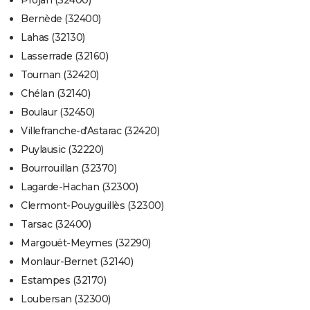
Projan (32400)
Bernède (32400)
Lahas (32130)
Lasserrade (32160)
Tournan (32420)
Chélan (32140)
Boulaur (32450)
Villefranche-d'Astarac (32420)
Puylausic (32220)
Bourrouillan (32370)
Lagarde-Hachan (32300)
Clermont-Pouyguillès (32300)
Tarsac (32400)
Margouët-Meymes (32290)
Monlaur-Bernet (32140)
Estampes (32170)
Loubersan (32300)