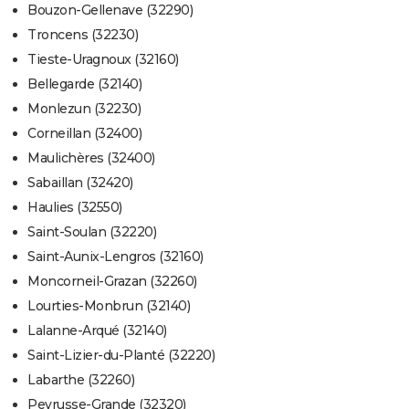
Bouzon-Gellenave (32290)
Troncens (32230)
Tieste-Uragnoux (32160)
Bellegarde (32140)
Monlezun (32230)
Corneillan (32400)
Maulichères (32400)
Sabaillan (32420)
Haulies (32550)
Saint-Soulan (32220)
Saint-Aunix-Lengros (32160)
Moncorneil-Grazan (32260)
Lourties-Monbrun (32140)
Lalanne-Arqué (32140)
Saint-Lizier-du-Planté (32220)
Labarthe (32260)
Peyrusse-Grande (32320)