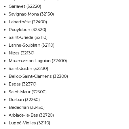
Garravet (32220)
Savignac-Mona (32130)
Labarthète (32400)
Pouylebon (32320)
Saint-Griède (32110)
Lanne-Soubiran (32110)
Nizas (32130)
Maumusson-Laguian (32400)
Saint-Justin (32230)
Belloc-Saint-Clamens (32300)
Espas (32370)
Saint-Maur (32300)
Durban (32260)
Bédéchan (32450)
Arblade-le-Bas (32720)
Luppé-Violles (32110)