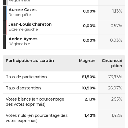
Aurore Cazes
0,00%
1,13%
Reconquête !
Jean-Louis Chareton
0,00%
0,57%
Extrême gauche
Adrien Aymes
0,00%
0,03%
Régionaliste
Participation au scrutin
Magnan
Circonscri
ption
Taux de participation
81,50%
73,93%
Taux d'abstention
18,50%
26,07%
Votes blancs (en pourcentage
2,13%
2,55%
des votes exprimés)
Votes nuls (en pourcentage des
1,42%
1,42%
votes exprimés)