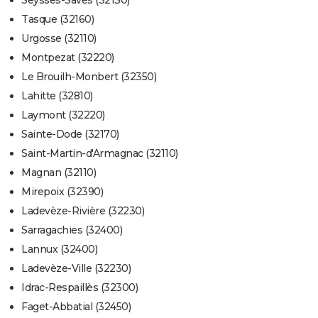
Seysses-Savès (32130)
Tasque (32160)
Urgosse (32110)
Montpezat (32220)
Le Brouilh-Monbert (32350)
Lahitte (32810)
Laymont (32220)
Sainte-Dode (32170)
Saint-Martin-d'Armagnac (32110)
Magnan (32110)
Mirepoix (32390)
Ladevèze-Rivière (32230)
Sarragachies (32400)
Lannux (32400)
Ladevèze-Ville (32230)
Idrac-Respaillès (32300)
Faget-Abbatial (32450)