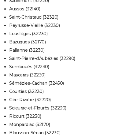
Sauvimont (32220)
Aussos (32140)
Saint-Christaud (32320)
Peyrusse-Vieille (32230)
Louslitges (32230)
Bazugues (32170)
Pallanne (32230)
Saint-Pierre-d'Aubézies (32290)
Sembouès (32230)
Mascaras (32230)
Sémézies-Cachan (32450)
Courties (32230)
Gée-Rivière (32720)
Scieurac-et-Flourès (32230)
Ricourt (32230)
Monpardiac (32170)
Blousson-Sérian (32230)