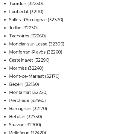
Tourdun (32230)
Loubédat (32110)
Salles-d'Armagnac (32370)
Juillac (32230)
Tachoires (32260)
Monclar-sur-Losse (32300)
Monferran-Plavès (32260)
Castelnavet (32290)
Mormès (32240)
Mont-de-Marrast (32170)
Bézéril (32130)
Montamat (32220)
Perchède (32460)
Barcugnan (32170)
Betplan (32730)
Sauviac (32300)
Pellefigue (32420)