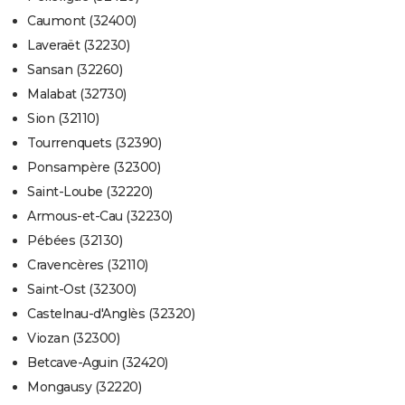
Caumont (32400)
Laveraët (32230)
Sansan (32260)
Malabat (32730)
Sion (32110)
Tourrenquets (32390)
Ponsampère (32300)
Saint-Loube (32220)
Armous-et-Cau (32230)
Pébées (32130)
Cravencères (32110)
Saint-Ost (32300)
Castelnau-d'Anglès (32320)
Viozan (32300)
Betcave-Aguin (32420)
Mongausy (32220)