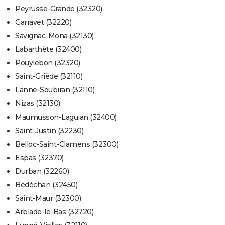
Peyrusse-Grande (32320)
Garravet (32220)
Savignac-Mona (32130)
Labarthète (32400)
Pouylebon (32320)
Saint-Griède (32110)
Lanne-Soubiran (32110)
Nizas (32130)
Maumusson-Laguian (32400)
Saint-Justin (32230)
Belloc-Saint-Clamens (32300)
Espas (32370)
Durban (32260)
Bédéchan (32450)
Saint-Maur (32300)
Arblade-le-Bas (32720)