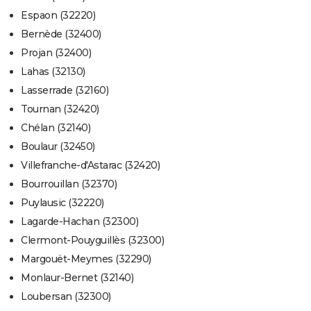
Espaon (32220)
Bernède (32400)
Projan (32400)
Lahas (32130)
Lasserrade (32160)
Tournan (32420)
Chélan (32140)
Boulaur (32450)
Villefranche-d'Astarac (32420)
Bourrouillan (32370)
Puylausic (32220)
Lagarde-Hachan (32300)
Clermont-Pouyguillès (32300)
Margouët-Meymes (32290)
Monlaur-Bernet (32140)
Loubersan (32300)