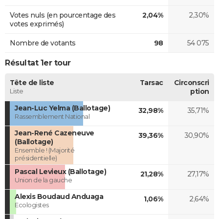
Votes nuls (en pourcentage des
2,04%
2,30%
votes exprimés)
Nombre de votants
98
54 075
Résultat 1er tour
Tête de liste
Tarsac
Circonscri
Liste
ption
Jean-Luc Yelma (Ballotage)
32,98%
35,71%
Rassemblement National
Jean-René Cazeneuve
39,36%
30,90%
(Ballotage)
Ensemble ! (Majorité
présidentielle)
Pascal Levieux (Ballotage)
21,28%
27,17%
Union de la gauche
Alexis Boudaud Anduaga
1,06%
2,64%
Ecologistes