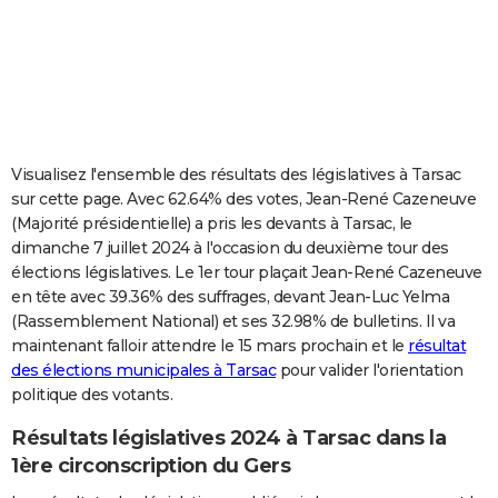
City break
Voyage de noces
Climat
Destinations
Voyage nature
Forum
+
PHOTO
GUIDES D'ACHAT
BONS PLANS
CARTE DE VOEUX
Visualisez l'ensemble des résultats des législatives à Tarsac
sur cette page. Avec 62.64% des votes, Jean-René Cazeneuve
Carte Bonne année
Carte Pâques
Carte de Noël
Carte Saint-Valentin
Carte d'anniversaire
DICTIONNAIRE
(Majorité présidentielle) a pris les devants à Tarsac, le
dimanche 7 juillet 2024 à l'occasion du deuxième tour des
Biographies
Expressions
Dictionnaire
Citations
Proverbes
PROGRAMME TV
élections législatives. Le 1er tour plaçait Jean-René Cazeneuve
en tête avec 39.36% des suffrages, devant Jean-Luc Yelma
COPAINS D'AVANT
(Rassemblement National) et ses 32.98% de bulletins. Il va
Se connecter
Collèges
Universités
Service militaire
S'inscrire
Lycées
Primaires
Entreprises
Avis de recherche
AVIS DE DÉCÈS
maintenant falloir attendre le 15 mars prochain et le
résultat
des élections municipales à Tarsac
pour valider l'orientation
FORUM
politique des votants.
Lifestyle
Sport
Television
Cinema
Bricolage
Culture
Auto
Voyage
Résultats législatives 2024 à Tarsac dans la
1ère circonscription du Gers