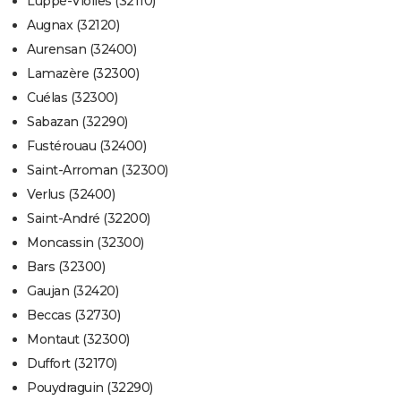
Luppé-Violles (32110)
Augnax (32120)
Aurensan (32400)
Lamazère (32300)
Cuélas (32300)
Sabazan (32290)
Fustérouau (32400)
Saint-Arroman (32300)
Verlus (32400)
Saint-André (32200)
Moncassin (32300)
Bars (32300)
Gaujan (32420)
Beccas (32730)
Montaut (32300)
Duffort (32170)
Pouydraguin (32290)