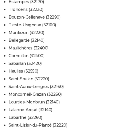
Estampes (32170)
Troncens (32230)
Bouzon-Gellenave (32290)
Tieste-Uragnoux (32160)
Monlezun (32230)
Bellegarde (32140)
Maulichères (32400)
Corneillan (32400)
Sabaillan (32420)
Haulies (32550)
Saint-Soulan (32220)
Saint-Aunix-Lengros (32160)
Moncorneil-Grazan (32260)
Lourties-Monbrun (32140)
Lalanne-Arqué (32140)
Labarthe (32260)
Saint-Lizier-du-Planté (32220)