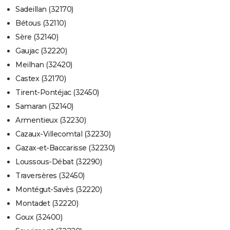
Sadeillan (32170)
Bétous (32110)
Sère (32140)
Gaujac (32220)
Meilhan (32420)
Castex (32170)
Tirent-Pontéjac (32450)
Samaran (32140)
Armentieux (32230)
Cazaux-Villecomtal (32230)
Gazax-et-Baccarisse (32230)
Loussous-Débat (32290)
Traversères (32450)
Montégut-Savès (32220)
Montadet (32220)
Goux (32400)