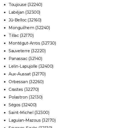
Toujouse (32240)
Labéjan (32300)
Jû-Belloc (32160)
Monguilhem (32240)
Tillac (32170)
Montégut-Arros (32730)
Sauveterre (32220)
Panassac (32140)
Lelin-Lapujolle (32400)
Aux-Aussat (32170)
Orbessan (32260)
Crastes (32270)
Polastron (32130)
Ségos (32400)
Saint-Michel (32300)
Laguian-Mazous (32170)