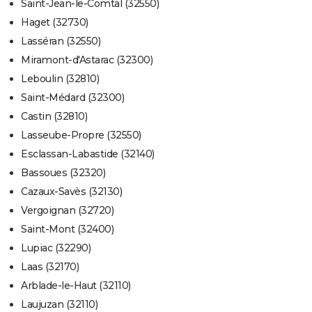
Saint-Jean-le-Comtal (32550)
Haget (32730)
Lasséran (32550)
Miramont-d'Astarac (32300)
Leboulin (32810)
Saint-Médard (32300)
Castin (32810)
Lasseube-Propre (32550)
Esclassan-Labastide (32140)
Bassoues (32320)
Cazaux-Savès (32130)
Vergoignan (32720)
Saint-Mont (32400)
Lupiac (32290)
Laas (32170)
Arblade-le-Haut (32110)
Laujuzan (32110)