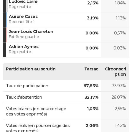
Ludovic Larré
2,13%
1,84%
Régionaliste
Aurore Cazes
3,19%
1,13%
Reconquête !
Jean-Louis Chareton
0,00%
0,57%
Extrême gauche
Adrien Aymes
0,00%
0,03%
Régionaliste
Participation au scrutin
Tarsac
Circonscri
ption
Taux de participation
67,83%
73,93%
Taux d'abstention
32,17%
26,07%
Votes blancs (en pourcentage
1,03%
2,55%
des votes exprimés)
Votes nuls (en pourcentage des
2,06%
1,42%
votes exprimés)