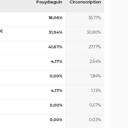
Pouydraguin
Circonscription
18,06%
35,71%
e)
31,94%
30,90%
41,67%
27,17%
4,17%
2,64%
0,00%
1,84%
4,17%
1,13%
0,00%
0,57%
0,00%
0,03%