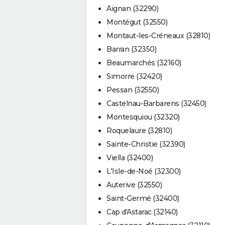
Aignan (32290)
Montégut (32550)
Montaut-les-Créneaux (32810)
Barran (32350)
Beaumarchés (32160)
Simorre (32420)
Pessan (32550)
Castelnau-Barbarens (32450)
Montesquiou (32320)
Roquelaure (32810)
Sainte-Christie (32390)
Viella (32400)
L'Isle-de-Noé (32300)
Auterive (32550)
Saint-Germé (32400)
Cap d'Astarac (32140)