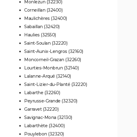
Monlezun (32230)
Corneillan (32400)
Maulichères (32400)
Sabaillan (32420)
Haulies (32550)
Saint-Soulan (32220)
Saint-Aunix-Lengros (32160)
Moncorneil-Grazan (32260)
Lourties-Monbrun (32140)
Lalanne-Arqué (32140)
Saint-Lizier-du-Planté (32220)
Labarthe (32260)
Peyrusse-Grande (32320)
Garravet (32220)
Savignac-Mona (32130)
Labarthète (32400)
Pouylebon (32320)