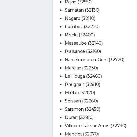
Pavie (32550)
Samatan (32130)
Nogaro (32110)
Lombez (32220)
Riscle (32400)
Masseube (32140)
Plaisance (32160)
Barcelonne-du-Gers (32720)
Marciac (32230)
Le Houga (32460)
Preignan (32810)
Miélan (32170)
Seissan (32260)
Saramon (32450)
Duran (32810)
Villecomtal-sur-Arros (32730)
Manciet (32370)