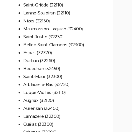
Saint-Griède (32110)
Lanne-Soubiran (32110)
Nizas (32130)
Maumusson-Laguian (32400)
Saint-Justin (32230)
Belloc-Saint-Clamens (32300)
Espas (32370)
Durban (32260)
Bédéchan (32450)
Saint-Maur (32300)
Arblade-le-Bas (32720)
Luppé-Violles (32110)
Augnax (32120)
Aurensan (32400)
Lamazère (32300)
Cuélas (32300)