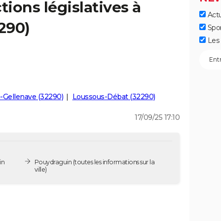
tions législatives à
Actu
290)
Spo
Les 
Gellenave (32290)
Loussous-Débat (32290)
17/09/25 17:10
in
Pouydraguin
(toutes les informations sur la
ville)