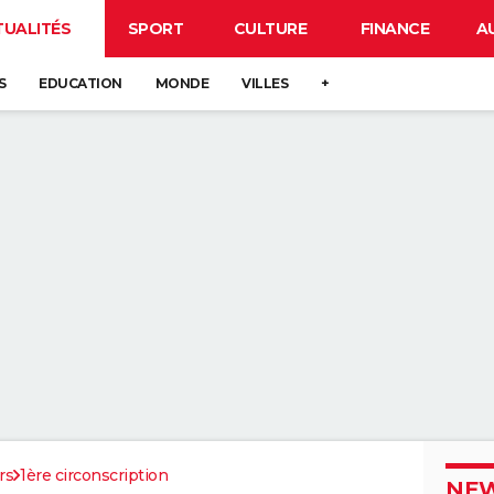
TUALITÉS
SPORT
CULTURE
FINANCE
A
S
EDUCATION
MONDE
VILLES
+
rs
1ère circonscription
NEW