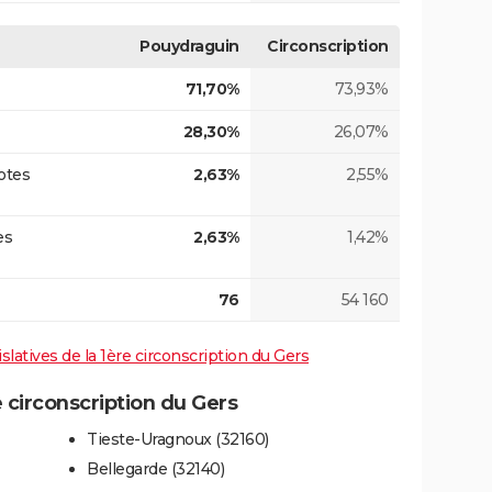
Pouydraguin
Circonscription
71,70%
73,93%
28,30%
26,07%
otes
2,63%
2,55%
es
2,63%
1,42%
76
54 160
islatives de la 1ère circonscription du Gers
circonscription du Gers
Tieste-Uragnoux (32160)
Bellegarde (32140)