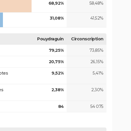
68,92%
58,48%
31,08%
41,52%
Pouydraguin
Circonscription
79,25%
73,85%
20,75%
26,15%
otes
9,52%
5,41%
es
2,38%
2,30%
84
54 075