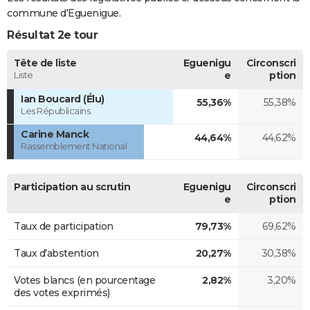
commune d'Eguenigue.
Résultat 2e tour
Tête de liste
Eguenigu
Circonscri
Liste
e
ption
Ian Boucard (Élu)
55,36%
55,38%
Les Républicains
Carine Manck
44,64%
44,62%
Rassemblement National
Participation au scrutin
Eguenigu
Circonscri
e
ption
Taux de participation
79,73%
69,62%
Taux d'abstention
20,27%
30,38%
Votes blancs (en pourcentage
2,82%
3,20%
des votes exprimés)