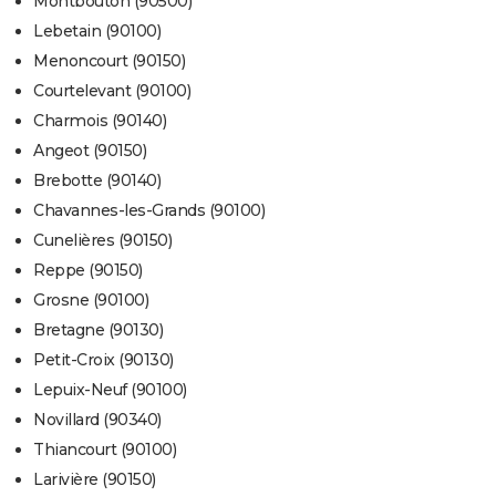
Montbouton (90500)
Lebetain (90100)
Menoncourt (90150)
Courtelevant (90100)
Charmois (90140)
Angeot (90150)
Brebotte (90140)
Chavannes-les-Grands (90100)
Cunelières (90150)
Reppe (90150)
Grosne (90100)
Bretagne (90130)
Petit-Croix (90130)
Lepuix-Neuf (90100)
Novillard (90340)
Thiancourt (90100)
Larivière (90150)