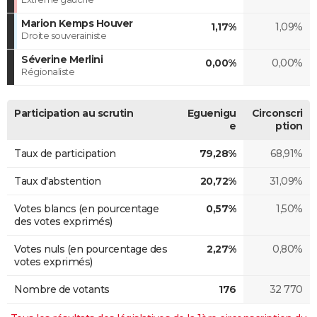
Marion Kemps Houver
1,17%
1,09%
Droite souverainiste
Séverine Merlini
0,00%
0,00%
Régionaliste
Participation au scrutin
Eguenigu
Circonscri
e
ption
Taux de participation
79,28%
68,91%
Taux d'abstention
20,72%
31,09%
Votes blancs (en pourcentage
0,57%
1,50%
des votes exprimés)
Votes nuls (en pourcentage des
2,27%
0,80%
votes exprimés)
Nombre de votants
176
32 770