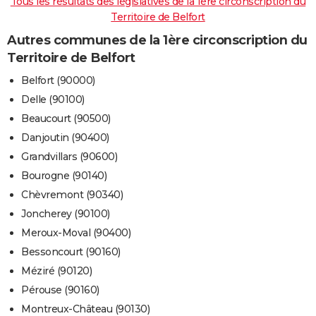
Tous les résultats des législatives de la 1ère circonscription du
Territoire de Belfort
Autres communes de la 1ère circonscription du
Territoire de Belfort
Belfort (90000)
Delle (90100)
Beaucourt (90500)
Danjoutin (90400)
Grandvillars (90600)
Bourogne (90140)
Chèvremont (90340)
Joncherey (90100)
Meroux-Moval (90400)
Bessoncourt (90160)
Méziré (90120)
Pérouse (90160)
Montreux-Château (90130)