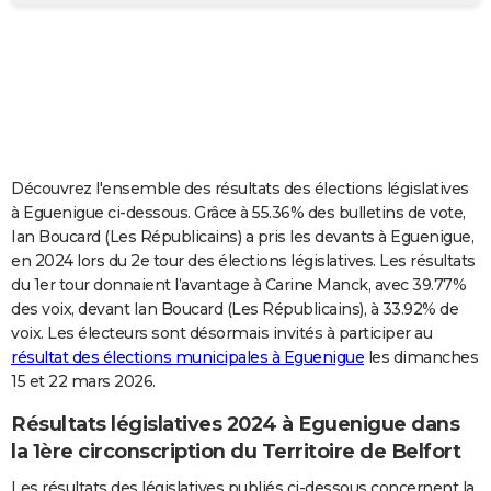
City break
Voyage de noces
Climat
Destinations
Voyage nature
Forum
+
PHOTO
GUIDES D'ACHAT
BONS PLANS
CARTE DE VOEUX
Découvrez l'ensemble des résultats des élections législatives
Carte Bonne année
Carte Pâques
Carte de Noël
Carte Saint-Valentin
Carte d'anniversaire
DICTIONNAIRE
à Eguenigue ci-dessous. Grâce à 55.36% des bulletins de vote,
Ian Boucard (Les Républicains) a pris les devants à Eguenigue,
Biographies
Expressions
Dictionnaire
Citations
Proverbes
PROGRAMME TV
en 2024 lors du 2e tour des élections législatives. Les résultats
du 1er tour donnaient l’avantage à Carine Manck, avec 39.77%
COPAINS D'AVANT
des voix, devant Ian Boucard (Les Républicains), à 33.92% de
voix. Les électeurs sont désormais invités à participer au
Se connecter
Collèges
Universités
Service militaire
S'inscrire
Lycées
Primaires
Entreprises
Avis de recherche
AVIS DE DÉCÈS
résultat des élections municipales à Eguenigue
les dimanches
15 et 22 mars 2026.
FORUM
Lifestyle
Sport
Television
Cinema
Bricolage
Culture
Auto
Voyage
Résultats législatives 2024 à Eguenigue dans
la 1ère circonscription du Territoire de Belfort
Les résultats des législatives publiés ci-dessous concernent la