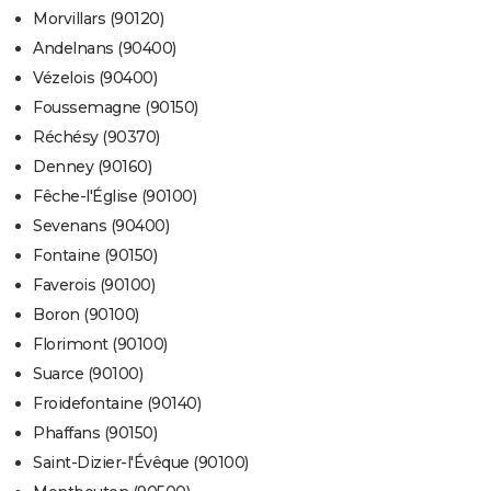
Morvillars (90120)
Andelnans (90400)
Vézelois (90400)
Foussemagne (90150)
Réchésy (90370)
Denney (90160)
Fêche-l'Église (90100)
Sevenans (90400)
Fontaine (90150)
Faverois (90100)
Boron (90100)
Florimont (90100)
Suarce (90100)
Froidefontaine (90140)
Phaffans (90150)
Saint-Dizier-l'Évêque (90100)