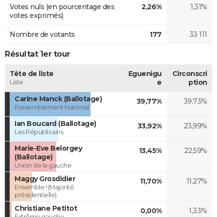
Votes nuls (en pourcentage des
2,26%
1,31%
votes exprimés)
Nombre de votants
177
33 111
Résultat 1er tour
Tête de liste
Eguenigu
Circonscri
Liste
e
ption
Carine Manck (Ballotage)
39,77%
39,73%
Rassemblement National
Ian Boucard (Ballotage)
33,92%
23,99%
Les Républicains
Marie-Eve Belorgey
13,45%
22,59%
(Ballotage)
Union de la gauche
Maggy Grosdidier
11,70%
11,27%
Ensemble ! (Majorité
présidentielle)
Christiane Petitot
0,00%
1,33%
Extrême gauche