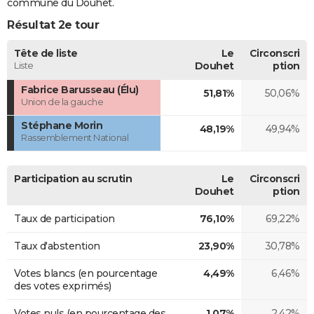
commune du Douhet.
Résultat 2e tour
Tête de liste
Le
Circonscri
Liste
Douhet
ption
Fabrice Barusseau (Élu)
51,81%
50,06%
Union de la gauche
Stéphane Morin
48,19%
49,94%
Rassemblement National
Participation au scrutin
Le
Circonscri
Douhet
ption
Taux de participation
76,10%
69,22%
Taux d'abstention
23,90%
30,78%
Votes blancs (en pourcentage
4,49%
6,46%
des votes exprimés)
Votes nuls (en pourcentage des
1,07%
2,42%