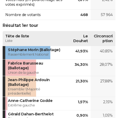
votes exprimés)
Nombre de votants
468
57 964
Résultat 1er tour
Tête de liste
Le
Circonscri
Liste
Douhet
ption
Stéphane Morin (Ballotage)
41,93%
40,85%
Rassemblement National
Fabrice Barusseau
34,30%
28,07%
(Ballotage)
Union de la gauche
Jean-Philippe Ardouin
21,30%
27,88%
(Ballotage)
Ensemble ! (Majorité
présidentielle)
Anne-Catherine Godde
1,57%
2,15%
Extrême gauche
Gérald Dahan-Berthelot
0,90%
1,05%