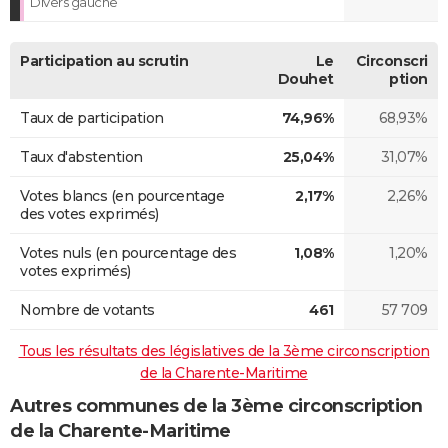
Divers gauche
Participation au scrutin
Le
Circonscri
Douhet
ption
Taux de participation
74,96%
68,93%
Taux d'abstention
25,04%
31,07%
Votes blancs (en pourcentage
2,17%
2,26%
des votes exprimés)
Votes nuls (en pourcentage des
1,08%
1,20%
votes exprimés)
Nombre de votants
461
57 709
Tous les résultats des législatives de la 3ème circonscription
de la Charente-Maritime
Autres communes de la 3ème circonscription
de la Charente-Maritime