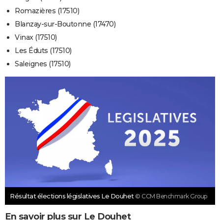
Romazières (17510)
Blanzay-sur-Boutonne (17470)
Vinax (17510)
Les Éduts (17510)
Saleignes (17510)
Résultat élections législatives Le Douhet
© CCM Benchmark Group
En savoir plus sur Le Douhet