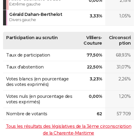
0,00%
2,15%
Extrême gauche
Gérald Dahan-Berthelot
3,33%
1,05%
Divers gauche
Participation au scrutin
Villiers-
Circonscri
Couture
ption
Taux de participation
77,50%
68,93%
Taux d'abstention
22,50%
31,07%
Votes blancs (en pourcentage
3,23%
2,26%
des votes exprimés)
Votes nuls (en pourcentage des
0,00%
1,20%
votes exprimés)
Nombre de votants
62
57 709
Tous les résultats des législatives de la 3ème circonscription
de la Charente-Maritime