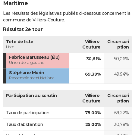
Maritime
Les résultats des législatives publiés ci-dessous concernent la
commune de Villiers-Couture.
Résultat 2e tour
Tête de liste
Villiers-
Circonscri
Liste
Couture
ption
Fabrice Barusseau (Élu)
30,61%
50,06%
Union de la gauche
Stéphane Morin
69,39%
49,94%
Rassemblement National
Participation au scrutin
Villiers-
Circonscri
Couture
ption
Taux de participation
75,00%
69,22%
Taux d'abstention
25,00%
30,78%