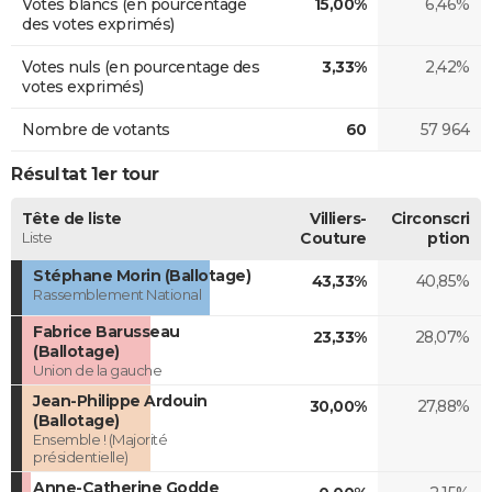
Votes blancs (en pourcentage
15,00%
6,46%
des votes exprimés)
Votes nuls (en pourcentage des
3,33%
2,42%
votes exprimés)
Nombre de votants
60
57 964
Résultat 1er tour
Tête de liste
Villiers-
Circonscri
Liste
Couture
ption
Stéphane Morin (Ballotage)
43,33%
40,85%
Rassemblement National
Fabrice Barusseau
23,33%
28,07%
(Ballotage)
Union de la gauche
Jean-Philippe Ardouin
30,00%
27,88%
(Ballotage)
Ensemble ! (Majorité
présidentielle)
Anne-Catherine Godde