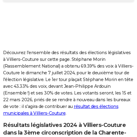
City break
Voyage de noces
Climat
Destinations
Voyage nature
Forum
+
PHOTO
GUIDES D'ACHAT
BONS PLANS
CARTE DE VOEUX
Découvrez l'ensemble des résultats des élections législatives
Carte Bonne année
Carte Pâques
Carte de Noël
Carte Saint-Valentin
Carte d'anniversaire
DICTIONNAIRE
à Villiers-Couture sur cette page. Stéphane Morin
(Rassemblement National) a obtenu 69.39% des voix à Villiers-
Biographies
Expressions
Dictionnaire
Citations
Proverbes
PROGRAMME TV
Couture le dimanche 7 juillet 2024, pour le deuxième tour de
l'élection législative. Le 1er tour plaçait Stéphane Morin en tête
COPAINS D'AVANT
avec 43.33% des voix, devant Jean-Philippe Ardouin
(Ensemble !) et ses 30% de votes. Les votants seront, les 15 et
Se connecter
Collèges
Universités
Service militaire
S'inscrire
Lycées
Primaires
Entreprises
Avis de recherche
AVIS DE DÉCÈS
22 mars 2026, priés de se rendre à nouveau dans les bureaux
de vote : il s'agira de contribuer au
résultat des élections
FORUM
municipales à Villiers-Couture
.
Lifestyle
Sport
Television
Cinema
Bricolage
Culture
Auto
Voyage
Résultats législatives 2024 à Villiers-Couture
dans la 3ème circonscription de la Charente-