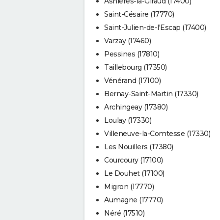
Asnières-la-Giraud (17400)
Saint-Césaire (17770)
Saint-Julien-de-l'Escap (17400)
Varzay (17460)
Pessines (17810)
Taillebourg (17350)
Vénérand (17100)
Bernay-Saint-Martin (17330)
Archingeay (17380)
Loulay (17330)
Villeneuve-la-Comtesse (17330)
Les Nouillers (17380)
Courcoury (17100)
Le Douhet (17100)
Migron (17770)
Aumagne (17770)
Néré (17510)