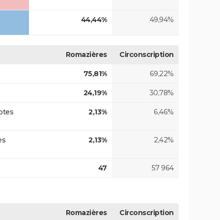
44,44%
49,94%
Romazières
Circonscription
75,81%
69,22%
24,19%
30,78%
otes
2,13%
6,46%
es
2,13%
2,42%
47
57 964
Romazières
Circonscription