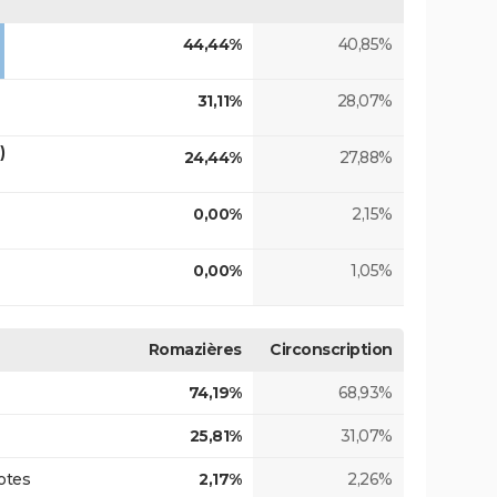
44,44%
40,85%
31,11%
28,07%
)
24,44%
27,88%
0,00%
2,15%
0,00%
1,05%
Romazières
Circonscription
74,19%
68,93%
25,81%
31,07%
otes
2,17%
2,26%