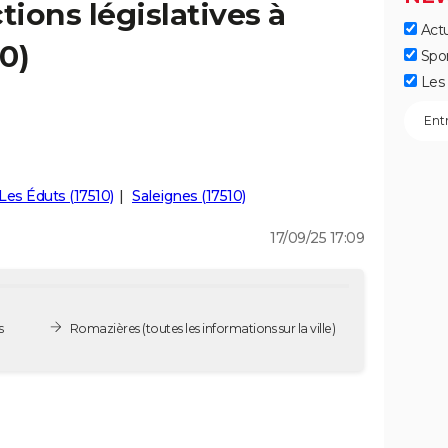
tions législatives à
Actu
0)
Spo
Les 
Les Éduts (17510)
Saleignes (17510)
17/09/25 17:09
s
Romazières
(toutes les informations sur la ville)