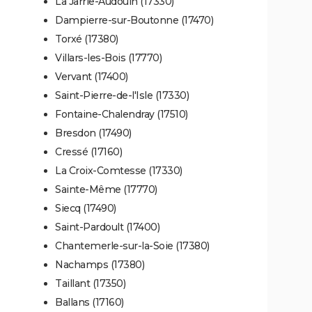
La Jarrie-Audouin (17330)
Dampierre-sur-Boutonne (17470)
Torxé (17380)
Villars-les-Bois (17770)
Vervant (17400)
Saint-Pierre-de-l'Isle (17330)
Fontaine-Chalendray (17510)
Bresdon (17490)
Cressé (17160)
La Croix-Comtesse (17330)
Sainte-Même (17770)
Siecq (17490)
Saint-Pardoult (17400)
Chantemerle-sur-la-Soie (17380)
Nachamps (17380)
Taillant (17350)
Ballans (17160)