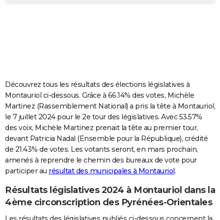
City break
Voyage de noces
Climat
Destinations
Voyage nature
Forum
+
PHOTO
GUIDES D'ACHAT
BONS PLANS
CARTE DE VOEUX
Découvrez tous les résultats des élections législatives à
Carte Bonne année
Carte Pâques
Carte de Noël
Carte Saint-Valentin
Carte d'anniversaire
DICTIONNAIRE
Montauriol ci-dessous. Grâce à 66.14% des votes, Michèle
Martinez (Rassemblement National) a pris la tête à Montauriol,
Biographies
Expressions
Dictionnaire
Citations
Proverbes
PROGRAMME TV
le 7 juillet 2024 pour le 2e tour des législatives. Avec 53.57%
des voix, Michèle Martinez prenait la tête au premier tour,
COPAINS D'AVANT
devant Patricia Nadal (Ensemble pour la République), crédité
de 21.43% de votes. Les votants seront, en mars prochain,
Se connecter
Collèges
Universités
Service militaire
S'inscrire
Lycées
Primaires
Entreprises
Avis de recherche
AVIS DE DÉCÈS
amenés à reprendre le chemin des bureaux de vote pour
participer au
résultat des municipales à Montauriol
.
FORUM
Lifestyle
Sport
Television
Cinema
Bricolage
Culture
Auto
Voyage
Résultats législatives 2024 à Montauriol dans la
4ème circonscription des Pyrénées-Orientales
Les résultats des législatives publiés ci-dessous concernent la