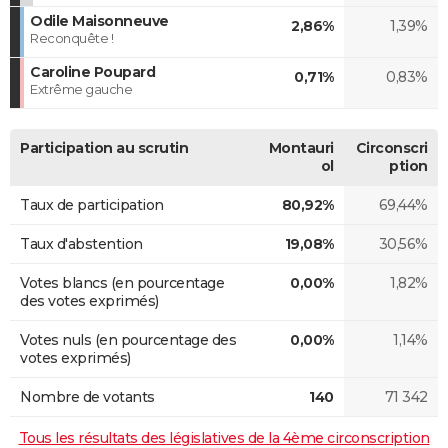
Odile Maisonneuve
2,86%
1,39%
Reconquête !
Caroline Poupard
0,71%
0,83%
Extrême gauche
Participation au scrutin
Montauri
Circonscri
ol
ption
Taux de participation
80,92%
69,44%
Taux d'abstention
19,08%
30,56%
Votes blancs (en pourcentage
0,00%
1,82%
des votes exprimés)
Votes nuls (en pourcentage des
0,00%
1,14%
votes exprimés)
Nombre de votants
140
71 342
Tous les résultats des législatives de la 4ème circonscription