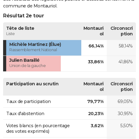
commune de Montauriol.
Résultat 2e tour
Tête de liste
Montauri
Circonscri
Liste
ol
ption
Michèle Martinez (Élue)
66,14%
58,14%
Rassemblement National
Julien Baraillé
33,86%
41,86%
Union de la gauche
Participation au scrutin
Montauri
Circonscri
ol
ption
Taux de participation
79,77%
69,05%
Taux d'abstention
20,23%
30,95%
Votes blancs (en pourcentage
3,62%
5,50%
des votes exprimés)