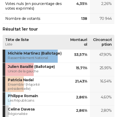
Votes nuls (en pourcentage des
4,35%
2,26%
votes exprimés)
Nombre de votants
138
70 944
Résultat 1er tour
Tête de liste
Montauri
Circonscri
Liste
ol
ption
Michèle Martinez (Ballotage)
53,57%
47,90%
Rassemblement National
Julien Baraillé (Ballotage)
15,71%
25,95%
Union de la gauche
Patricia Nadal
21,43%
16,54%
Ensemble ! (Majorité
présidentielle)
Philippe Romain
2,86%
4,60%
Les Républicains
Celine Davesa
2,86%
2,80%
Régionaliste