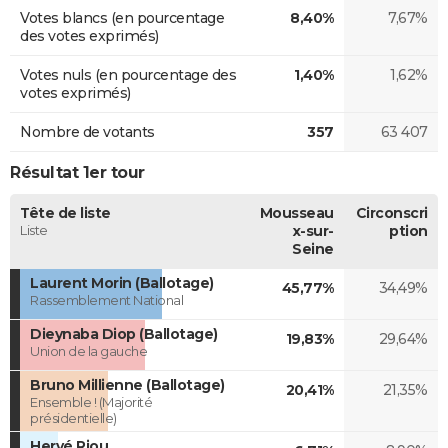
Votes blancs (en pourcentage
8,40%
7,67%
des votes exprimés)
Votes nuls (en pourcentage des
1,40%
1,62%
votes exprimés)
Nombre de votants
357
63 407
Résultat 1er tour
Tête de liste
Mousseau
Circonscri
Liste
x-sur-
ption
Seine
Laurent Morin (Ballotage)
45,77%
34,49%
Rassemblement National
Dieynaba Diop (Ballotage)
19,83%
29,64%
Union de la gauche
Bruno Millienne (Ballotage)
20,41%
21,35%
Ensemble ! (Majorité
présidentielle)
Hervé Riou