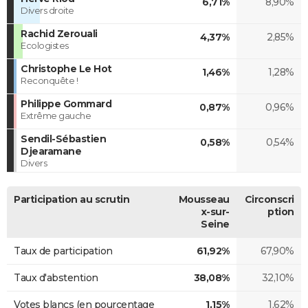
6,71%
8,90%
Divers droite
Rachid Zerouali
4,37%
2,85%
Ecologistes
Christophe Le Hot
1,46%
1,28%
Reconquête !
Philippe Gommard
0,87%
0,96%
Extrême gauche
Sendil-Sébastien
0,58%
0,54%
Djearamane
Divers
Participation au scrutin
Mousseau
Circonscri
x-sur-
ption
Seine
Taux de participation
61,92%
67,90%
Taux d'abstention
38,08%
32,10%
Votes blancs (en pourcentage
1,15%
1,62%