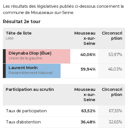
Les résultats des législatives publiés ci-dessous concernent la
commune de Mousseaux-sur-Seine.
Résultat 2e tour
Tête de liste
Mousseau
Circonscri
Liste
x-sur-
ption
Seine
Dieynaba Diop (Élue)
40,06%
53,97%
Union de la gauche
Laurent Morin
59,94%
46,03%
Rassemblement National
Participation au scrutin
Mousseau
Circonscri
x-sur-
ption
Seine
Taux de participation
63,52%
67,35%
Taux d'abstention
36,48%
32,65%