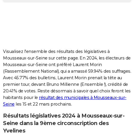
City break
Voyage de noces
Climat
Destinations
Voyage nature
Forum
+
PHOTO
GUIDES D'ACHAT
BONS PLANS
CARTE DE VOEUX
Visualisez l'ensemble des résultats des législatives à
Carte Bonne année
Carte Pâques
Carte de Noël
Carte Saint-Valentin
Carte d'anniversaire
DICTIONNAIRE
Mousseaux-sur-Seine sur cette page. En 2024, les électeurs de
Mousseaux-sur-Seine ont préféré Laurent Morin
Biographies
Expressions
Dictionnaire
Citations
Proverbes
PROGRAMME TV
(Rassemblement National), qui a amassé 59.94% des suffrages.
Avec 45.77% des bulletins, Laurent Morin prenait la tête au
COPAINS D'AVANT
premier tour, devant Bruno Millienne (Ensemble !), crédité de
20.41% de votes. Reste désormais à savoir quel choix feront les
Se connecter
Collèges
Universités
Service militaire
S'inscrire
Lycées
Primaires
Entreprises
Avis de recherche
AVIS DE DÉCÈS
habitants pour le
résultat des municipales à Mousseaux-sur-
Seine
les 15 et 22 mars prochains.
FORUM
Lifestyle
Sport
Television
Cinema
Bricolage
Culture
Auto
Voyage
Résultats législatives 2024 à Mousseaux-sur-
Seine dans la 9ème circonscription des
Yvelines