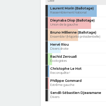
Liste
Laurent Morin (Ballotage)
Rassemblement National
Dieynaba Diop (Ballotage)
Union de la gauche
Bruno Millienne (Ballotage)
Ensemble ! (Majorité présidentielle)
Hervé Riou
Divers droite
Rachid Zerouali
Ecologistes
Christophe Le Hot
Reconquête !
Philippe Gommard
Extrême gauche
Sendil-Sébastien Djearamane
Divers