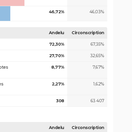
46,72%
46,03%
Andelu
Circonscription
72,30%
67,35%
27,70%
32,65%
otes
8,77%
7,67%
es
2,27%
1,62%
308
63 407
Andelu
Circonscription