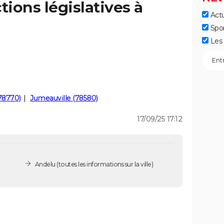
tions législatives à
Actu
Spo
Les 
78770)
Jumeauville (78580)
17/09/25 17:12
Andelu
(toutes les informations sur la ville)