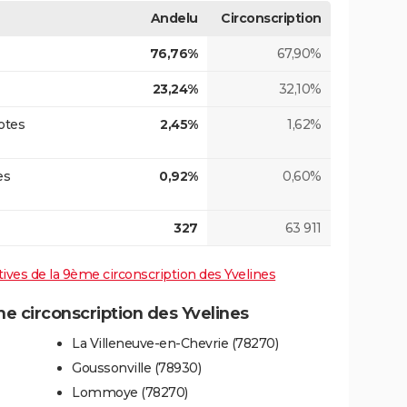
Andelu
Circonscription
76,76%
67,90%
23,24%
32,10%
otes
2,45%
1,62%
es
0,92%
0,60%
327
63 911
atives de la 9ème circonscription des Yvelines
 circonscription des Yvelines
La Villeneuve-en-Chevrie (78270)
Goussonville (78930)
Lommoye (78270)