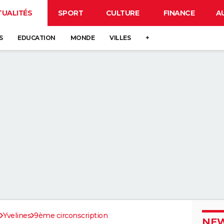
TUALITÉS
SPORT
CULTURE
FINANCE
A
S
EDUCATION
MONDE
VILLES
+
Yvelines
9ème circonscription
NEW