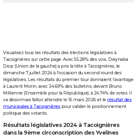
City break
Voyage de noces
Climat
Destinations
Voyage nature
Forum
+
PHOTO
GUIDES D'ACHAT
BONS PLANS
CARTE DE VOEUX
Visualisez tous les résultats des élections législatives à
Carte Bonne année
Carte Pâques
Carte de Noël
Carte Saint-Valentin
Carte d'anniversaire
DICTIONNAIRE
Tacoignières sur cette page. Avec 55.28% des voix, Dieynaba
Diop (Union de la gauche) a pris la tête à Tacoignières, le
Biographies
Expressions
Dictionnaire
Citations
Proverbes
PROGRAMME TV
dimanche 7 juillet 2024 à l'occasion du second round des
législatives. Les résultats du premier tour donnaient l’avantage
COPAINS D'AVANT
à Laurent Morin, avec 34.69% des bulletins, devant Bruno
Millienne (Ensemble pour la République), à 24.74% de votes. Il
Se connecter
Collèges
Universités
Service militaire
S'inscrire
Lycées
Primaires
Entreprises
Avis de recherche
AVIS DE DÉCÈS
va désormais falloir attendre le 15 mars 2026 et le
résultat des
municipales à Tacoignières
pour valider le positionnement
FORUM
politique des votants.
Lifestyle
Sport
Television
Cinema
Bricolage
Culture
Auto
Voyage
Résultats législatives 2024 à Tacoignières
dans la 9ème circonscription des Yvelines