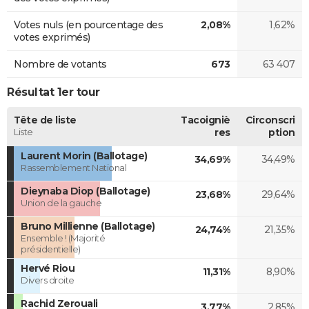
Votes nuls (en pourcentage des
2,08%
1,62%
votes exprimés)
Nombre de votants
673
63 407
Résultat 1er tour
Tête de liste
Tacoigniè
Circonscri
Liste
res
ption
Laurent Morin (Ballotage)
34,69%
34,49%
Rassemblement National
Dieynaba Diop (Ballotage)
23,68%
29,64%
Union de la gauche
Bruno Millienne (Ballotage)
24,74%
21,35%
Ensemble ! (Majorité
présidentielle)
Hervé Riou
11,31%
8,90%
Divers droite
Rachid Zerouali
3,77%
2,85%