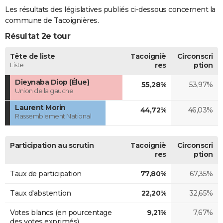
Les résultats des législatives publiés ci-dessous concernent la
commune de Tacoignières.
Résultat 2e tour
Tête de liste
Tacoigniè
Circonscri
Liste
res
ption
Dieynaba Diop (Élue)
55,28%
53,97%
Union de la gauche
Laurent Morin
44,72%
46,03%
Rassemblement National
Participation au scrutin
Tacoigniè
Circonscri
res
ption
Taux de participation
77,80%
67,35%
Taux d'abstention
22,20%
32,65%
Votes blancs (en pourcentage
9,21%
7,67%
des votes exprimés)