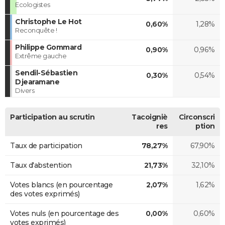
Ecologistes
Christophe Le Hot
0,60%
1,28%
Reconquête !
Philippe Gommard
0,90%
0,96%
Extrême gauche
Sendil-Sébastien
0,30%
0,54%
Djearamane
Divers
Participation au scrutin
Tacoigniè
Circonscri
res
ption
Taux de participation
78,27%
67,90%
Taux d'abstention
21,73%
32,10%
Votes blancs (en pourcentage
2,07%
1,62%
des votes exprimés)
Votes nuls (en pourcentage des
0,00%
0,60%
votes exprimés)