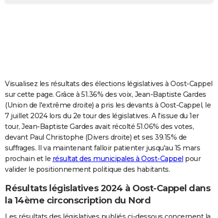
City break
Voyage de noces
Climat
Destinations
Voyage nature
Forum
+
PHOTO
GUIDES D'ACHAT
BONS PLANS
CARTE DE VOEUX
Visualisez les résultats des élections législatives à Oost-Cappel
Carte Bonne année
Carte Pâques
Carte de Noël
Carte Saint-Valentin
Carte d'anniversaire
DICTIONNAIRE
sur cette page. Grâce à 51.36% des voix, Jean-Baptiste Gardes
(Union de l'extrême droite) a pris les devants à Oost-Cappel, le
Biographies
Expressions
Dictionnaire
Citations
Proverbes
PROGRAMME TV
7 juillet 2024 lors du 2e tour des législatives. A l'issue du 1er
tour, Jean-Baptiste Gardes avait récolté 51.06% des votes,
COPAINS D'AVANT
devant Paul Christophe (Divers droite) et ses 39.15% de
suffrages. Il va maintenant falloir patienter jusqu'au 15 mars
Se connecter
Collèges
Universités
Service militaire
S'inscrire
Lycées
Primaires
Entreprises
Avis de recherche
AVIS DE DÉCÈS
prochain et le
résultat des municipales à Oost-Cappel
pour
valider le positionnement politique des habitants.
FORUM
Lifestyle
Sport
Television
Cinema
Bricolage
Culture
Auto
Voyage
Résultats législatives 2024 à Oost-Cappel dans
la 14ème circonscription du Nord
Les résultats des législatives publiés ci-dessous concernent la