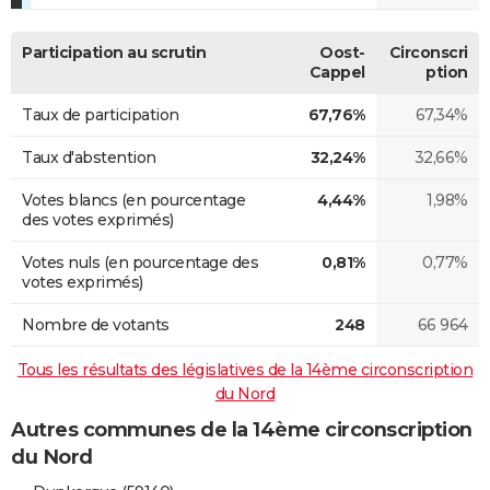
Participation au scrutin
Oost-
Circonscri
Cappel
ption
Taux de participation
67,76%
67,34%
Taux d'abstention
32,24%
32,66%
Votes blancs (en pourcentage
4,44%
1,98%
des votes exprimés)
Votes nuls (en pourcentage des
0,81%
0,77%
votes exprimés)
Nombre de votants
248
66 964
Tous les résultats des législatives de la 14ème circonscription
du Nord
Autres communes de la 14ème circonscription
du Nord