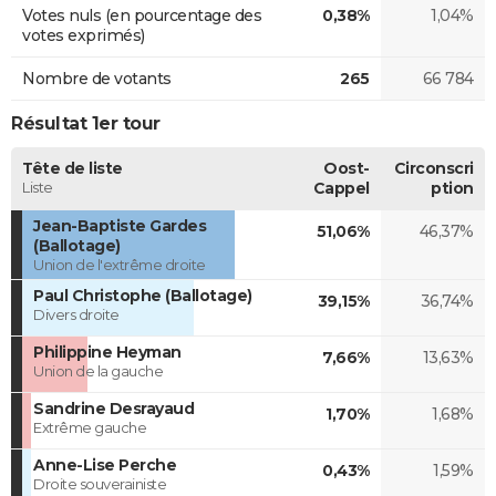
Votes nuls (en pourcentage des
0,38%
1,04%
votes exprimés)
Nombre de votants
265
66 784
Résultat 1er tour
Tête de liste
Oost-
Circonscri
Liste
Cappel
ption
Jean-Baptiste Gardes
51,06%
46,37%
(Ballotage)
Union de l'extrême droite
Paul Christophe (Ballotage)
39,15%
36,74%
Divers droite
Philippine Heyman
7,66%
13,63%
Union de la gauche
Sandrine Desrayaud
1,70%
1,68%
Extrême gauche
Anne-Lise Perche
0,43%
1,59%
Droite souverainiste