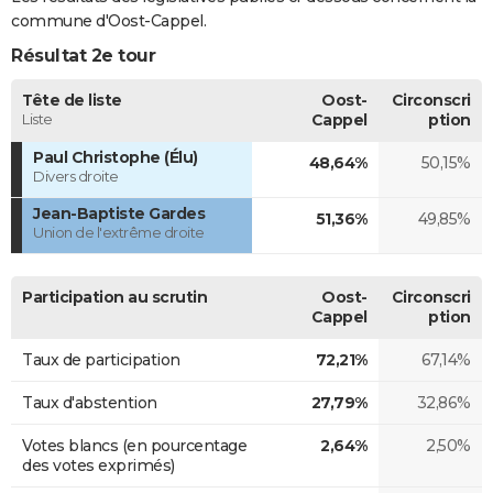
commune d'Oost-Cappel.
Résultat 2e tour
Tête de liste
Oost-
Circonscri
Liste
Cappel
ption
Paul Christophe (Élu)
48,64%
50,15%
Divers droite
Jean-Baptiste Gardes
51,36%
49,85%
Union de l'extrême droite
Participation au scrutin
Oost-
Circonscri
Cappel
ption
Taux de participation
72,21%
67,14%
Taux d'abstention
27,79%
32,86%
Votes blancs (en pourcentage
2,64%
2,50%
des votes exprimés)