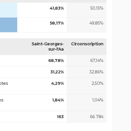
41,83%
50,15%
58,17%
49,85%
Saint-Georges-
Circonscription
sur-l'Aa
68,78%
67,14%
31,22%
32,86%
otes
4,29%
2,50%
es
1,84%
1,04%
163
66 784