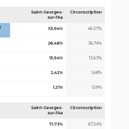
Saint-Georges-
Circonscription
sur-l'Aa
)
53,94%
46,37%
28,48%
36,74%
13,94%
13,63%
2,42%
1,68%
1,21%
1,59%
Saint-Georges-
Circonscription
sur-l'Aa
71,73%
67,34%