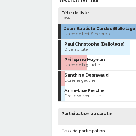
Résultat 1er tour
Tête de liste
Liste
Jean-Baptiste Gardes (Ballotage
Union de l'extrême droite
Paul Christophe (Ballotage)
Divers droite
Philippine Heyman
Union de la gauche
Sandrine Desrayaud
Extrême gauche
Anne-Lise Perche
Droite souverainiste
Participation au scrutin
Taux de participation