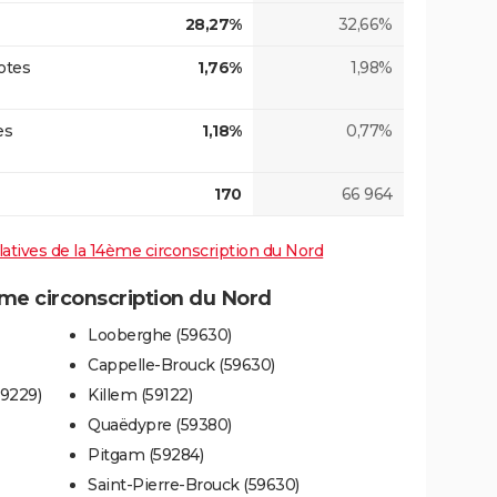
28,27%
32,66%
otes
1,76%
1,98%
es
1,18%
0,77%
170
66 964
slatives de la 14ème circonscription du Nord
e circonscription du Nord
Looberghe (59630)
Cappelle-Brouck (59630)
9229)
Killem (59122)
Quaëdypre (59380)
Pitgam (59284)
Saint-Pierre-Brouck (59630)