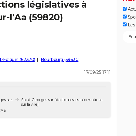
tions législatives à
Actu
r-l'Aa (59820)
Spo
Les 
t-Folquin (62370)
Bourbourg (59630)
17/09/25 17:11
ges-sur-
Saint-Georges-sur-l'Aa
(toutes les informations
sur la ville)
r-l'Aa