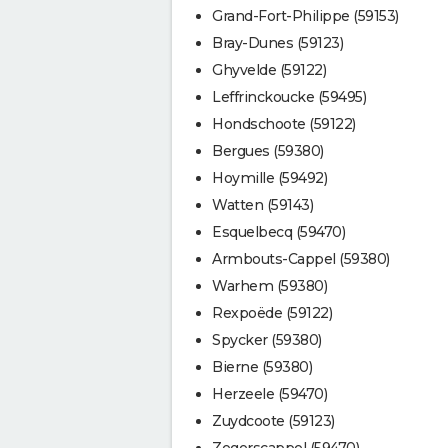
Grand-Fort-Philippe (59153)
Bray-Dunes (59123)
Ghyvelde (59122)
Leffrinckoucke (59495)
Hondschoote (59122)
Bergues (59380)
Hoymille (59492)
Watten (59143)
Esquelbecq (59470)
Armbouts-Cappel (59380)
Warhem (59380)
Rexpoëde (59122)
Spycker (59380)
Bierne (59380)
Herzeele (59470)
Zuydcoote (59123)
Zegerscappel (59470)