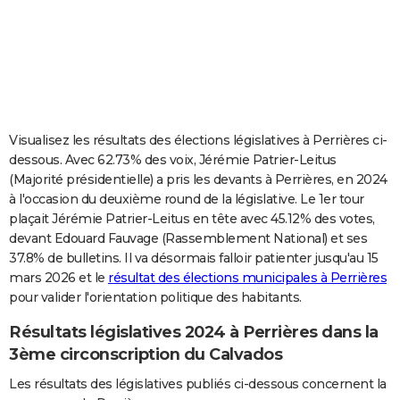
City break
Voyage de noces
Climat
Destinations
Voyage nature
Forum
+
PHOTO
GUIDES D'ACHAT
BONS PLANS
CARTE DE VOEUX
Visualisez les résultats des élections législatives à Perrières ci-
dessous. Avec 62.73% des voix, Jérémie Patrier-Leitus
Carte Bonne année
Carte Pâques
Carte de Noël
Carte Saint-Valentin
Carte d'anniversaire
DICTIONNAIRE
(Majorité présidentielle) a pris les devants à Perrières, en 2024
à l'occasion du deuxième round de la législative. Le 1er tour
Biographies
Expressions
Dictionnaire
Citations
Proverbes
PROGRAMME TV
plaçait Jérémie Patrier-Leitus en tête avec 45.12% des votes,
devant Edouard Fauvage (Rassemblement National) et ses
COPAINS D'AVANT
37.8% de bulletins. Il va désormais falloir patienter jusqu'au 15
Se connecter
Collèges
Universités
Service militaire
S'inscrire
Lycées
Primaires
Entreprises
Avis de recherche
AVIS DE DÉCÈS
mars 2026 et le
résultat des élections municipales à Perrières
pour valider l'orientation politique des habitants.
FORUM
Résultats législatives 2024 à Perrières dans la
Lifestyle
Sport
Television
Cinema
Bricolage
Culture
Auto
Voyage
3ème circonscription du Calvados
Les résultats des législatives publiés ci-dessous concernent la