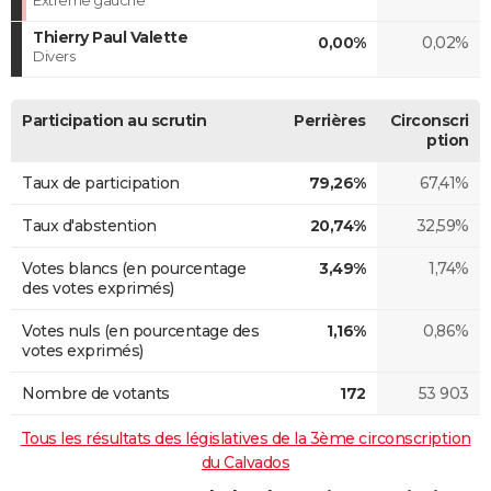
Thierry Paul Valette
0,00%
0,02%
Divers
Participation au scrutin
Perrières
Circonscri
ption
Taux de participation
79,26%
67,41%
Taux d'abstention
20,74%
32,59%
Votes blancs (en pourcentage
3,49%
1,74%
des votes exprimés)
Votes nuls (en pourcentage des
1,16%
0,86%
votes exprimés)
Nombre de votants
172
53 903
Tous les résultats des législatives de la 3ème circonscription
du Calvados