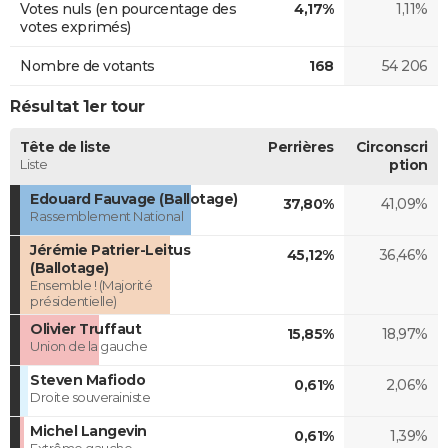
Votes nuls (en pourcentage des
4,17%
1,11%
votes exprimés)
Nombre de votants
168
54 206
Résultat 1er tour
Tête de liste
Perrières
Circonscri
Liste
ption
Edouard Fauvage (Ballotage)
37,80%
41,09%
Rassemblement National
Jérémie Patrier-Leitus
45,12%
36,46%
(Ballotage)
Ensemble ! (Majorité
présidentielle)
Olivier Truffaut
15,85%
18,97%
Union de la gauche
Steven Mafiodo
0,61%
2,06%
Droite souverainiste
Michel Langevin
0,61%
1,39%
Extrême gauche