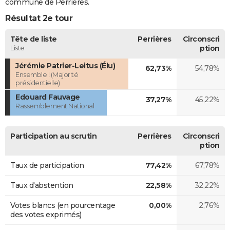
commune de Perrières.
Résultat 2e tour
Tête de liste
Perrières
Circonscri
Liste
ption
Jérémie Patrier-Leitus (Élu)
62,73%
54,78%
Ensemble ! (Majorité
présidentielle)
Edouard Fauvage
37,27%
45,22%
Rassemblement National
Participation au scrutin
Perrières
Circonscri
ption
Taux de participation
77,42%
67,78%
Taux d'abstention
22,58%
32,22%
Votes blancs (en pourcentage
0,00%
2,76%
des votes exprimés)