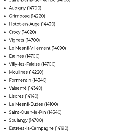
Saint-Denis-de-Mailloc (14100)
Aubigny (14700)
Grimbosq (14220)
Hotot-en-Auge (14430)
Crocy (14620)
Vignats (14700)
Le Mesnil-Villement (14690)
Eraines (14700)
Villy-lez-Falaise (14700)
Moulines (14220)
Formentin (14340)
Valsemé (14340)
Lisores (14140)
Le Mesnil-Eudes (14100)
Saint-Ouen-le-Pin (14340)
Soulangy (14700)
Estrées-la-Campagne (14190)