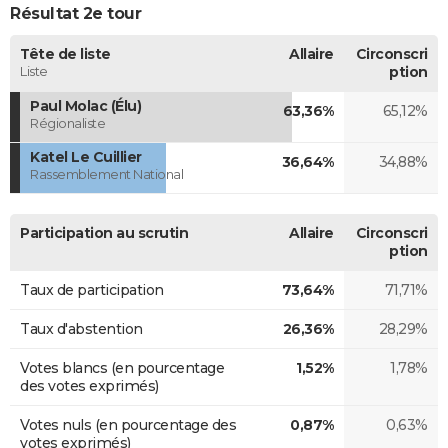
Résultat 2e tour
Tête de liste
Allaire
Circonscri
Liste
ption
Paul Molac (Élu)
63,36%
65,12%
Régionaliste
Katel Le Cuillier
36,64%
34,88%
Rassemblement National
Participation au scrutin
Allaire
Circonscri
ption
Taux de participation
73,64%
71,71%
Taux d'abstention
26,36%
28,29%
Votes blancs (en pourcentage
1,52%
1,78%
des votes exprimés)
Votes nuls (en pourcentage des
0,87%
0,63%
votes exprimés)