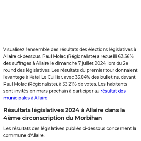
City break
Voyage de noces
Climat
Destinations
Voyage nature
Forum
+
PHOTO
GUIDES D'ACHAT
BONS PLANS
CARTE DE VOEUX
Visualisez l'ensemble des résultats des élections législatives à
Allaire ci-dessous. Paul Molac (Régionaliste) a recueilli 63.36%
Carte Bonne année
Carte Pâques
Carte de Noël
Carte Saint-Valentin
Carte d'anniversaire
DICTIONNAIRE
des suffrages à Allaire le dimanche 7 juillet 2024, lors du 2e
round des législatives. Les résultats du premier tour donnaient
Biographies
Expressions
Dictionnaire
Citations
Proverbes
PROGRAMME TV
l’avantage à Katel Le Cuillier, avec 33.84% des bulletins, devant
Paul Molac (Régionaliste), à 33.21% de votes. Les habitants
COPAINS D'AVANT
sont invités en mars prochain à participer au
résultat des
Se connecter
Collèges
Universités
Service militaire
S'inscrire
Lycées
Primaires
Entreprises
Avis de recherche
AVIS DE DÉCÈS
municipales à Allaire
.
Résultats législatives 2024 à Allaire dans la
FORUM
4ème circonscription du Morbihan
Lifestyle
Sport
Television
Cinema
Bricolage
Culture
Auto
Voyage
Les résultats des législatives publiés ci-dessous concernent la
commune d'Allaire.