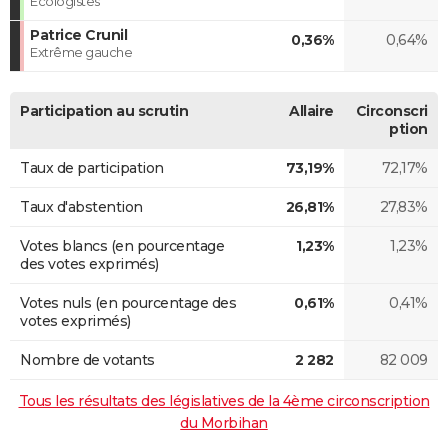
Ecologistes
Patrice Crunil
0,36%
0,64%
Extrême gauche
Participation au scrutin
Allaire
Circonscri
ption
Taux de participation
73,19%
72,17%
Taux d'abstention
26,81%
27,83%
Votes blancs (en pourcentage
1,23%
1,23%
des votes exprimés)
Votes nuls (en pourcentage des
0,61%
0,41%
votes exprimés)
Nombre de votants
2 282
82 009
Tous les résultats des législatives de la 4ème circonscription
du Morbihan