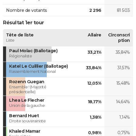
Nombre de votants
2 296
81 503
Résultat 1er tour
Tête de liste
Allaire
Circonscri
Liste
ption
Paul Molac (Ballotage)
33,21%
35,84%
Régionaliste
Katel Le Cuillier (Ballotage)
33,84%
31,51%
Rassemblement National
Rozenn Guegan
12,05%
15,48%
Ensemble ! (Majorité
présidentielle)
Lhea Le Flecher
18,17%
14,64%
Union de la gauche
Bernard Huet
1,38%
1,14%
Droite souverainiste
Khaled Mamar
0,98%
0,75%