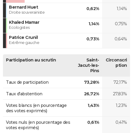
Bernard Huet
0,62%
1,14%
Droite souverainiste
Khaled Mamar
1,14%
0,75%
Ecologistes
Patrice Crunil
0,73%
0,64%
Extrême gauche
Participation au scrutin
Saint-
Circonscri
Jacut-les-
ption
Pins
Taux de participation
73,28%
72,17%
Taux d'abstention
26,72%
27,83%
Votes blancs (en pourcentage
1,43%
1,23%
des votes exprimés)
Votes nuls (en pourcentage des
0,61%
0,41%
votes exprimés)