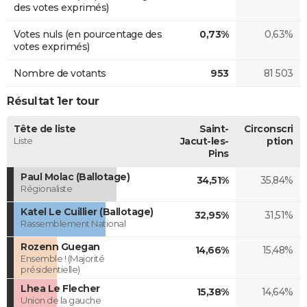
des votes exprimés)
Votes nuls (en pourcentage des
0,73%
0,63%
votes exprimés)
Nombre de votants
953
81 503
Résultat 1er tour
Tête de liste
Saint-
Circonscri
Liste
Jacut-les-
ption
Pins
Paul Molac (Ballotage)
34,51%
35,84%
Régionaliste
Katel Le Cuillier (Ballotage)
32,95%
31,51%
Rassemblement National
Rozenn Guegan
14,66%
15,48%
Ensemble ! (Majorité
présidentielle)
Lhea Le Flecher
15,38%
14,64%
Union de la gauche