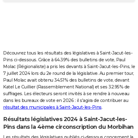
City break
Voyage de noces
Climat
Destinations
Voyage nature
Forum
+
PHOTO
GUIDES D'ACHAT
BONS PLANS
CARTE DE VOEUX
Découvrez tous les résultats des législatives à Saint-Jacut-les-
Carte Bonne année
Carte Pâques
Carte de Noël
Carte Saint-Valentin
Carte d'anniversaire
DICTIONNAIRE
Pins ci-dessous. Grâce à 64.39% des bulletins de vote, Paul
Molac (Régionaliste) a pris les devants à Saint-Jacut-les-Pins, le
Biographies
Expressions
Dictionnaire
Citations
Proverbes
PROGRAMME TV
7 juillet 2024 lors du 2e round de la législative. Au premier tour,
Paul Molac avait obtenu 34.51% des bulletins de vote, devant
COPAINS D'AVANT
Katel Le Cuillier (Rassemblement National) et ses 32.95% de
suffrages. Les électeurs seront invités à se rendre à nouveau
Se connecter
Collèges
Universités
Service militaire
S'inscrire
Lycées
Primaires
Entreprises
Avis de recherche
AVIS DE DÉCÈS
dans les bureaux de vote en 2026 : il s'agira de contribuer au
résultat des municipales à Saint-Jacut-les-Pins
.
FORUM
Lifestyle
Sport
Television
Cinema
Bricolage
Culture
Auto
Voyage
Résultats législatives 2024 à Saint-Jacut-les-
Pins dans la 4ème circonscription du Morbihan
Les résultats des législatives publiés ci-dessous concernent la