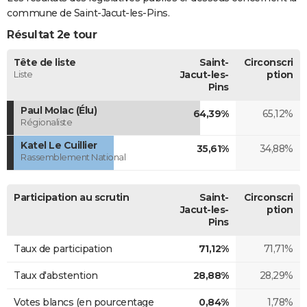
commune de Saint-Jacut-les-Pins.
Résultat 2e tour
Tête de liste
Saint-
Circonscri
Liste
Jacut-les-
ption
Pins
Paul Molac (Élu)
64,39%
65,12%
Régionaliste
Katel Le Cuillier
35,61%
34,88%
Rassemblement National
Participation au scrutin
Saint-
Circonscri
Jacut-les-
ption
Pins
Taux de participation
71,12%
71,71%
Taux d'abstention
28,88%
28,29%
Votes blancs (en pourcentage
0,84%
1,78%