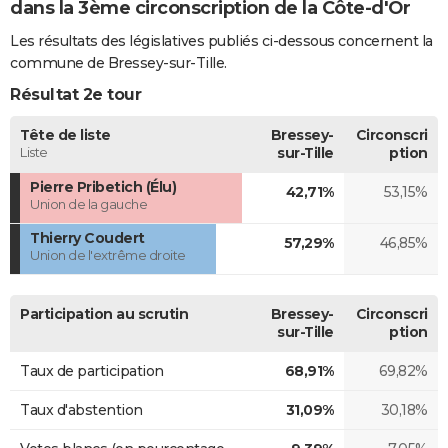
dans la 3ème circonscription de la Côte-d'Or
Les résultats des législatives publiés ci-dessous concernent la
commune de Bressey-sur-Tille.
Résultat 2e tour
Tête de liste
Bressey-
Circonscri
Liste
sur-Tille
ption
Pierre Pribetich (Élu)
42,71%
53,15%
Union de la gauche
Thierry Coudert
57,29%
46,85%
Union de l'extrême droite
Participation au scrutin
Bressey-
Circonscri
sur-Tille
ption
Taux de participation
68,91%
69,82%
Taux d'abstention
31,09%
30,18%