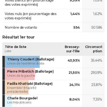
Votes blancs (en pourcentage
9,39%
7,05%
des votes exprimés)
Votes nuls (en pourcentage des
1,44%
1,62%
votes exprimés)
Nombre de votants
554
50 586
Résultat 1er tour
Tête de liste
Bressey-
Circonscri
Liste
sur-Tille
ption
Thierry Coudert (Ballotage)
43,93%
35,44%
Union de l'extrême droite
Pierre Pribetich (Ballotage)
21,50%
29,59%
Union de la gauche
Fadila Khattabi (Ballotage)
24,11%
23,81%
Ensemble ! (Majorité
présidentielle)
Charle Bourgadel
8,04%
7,35%
Les Républicains