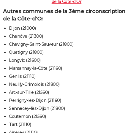
de la Côte-d'Or
Autres communes de la 3ème circonscription
de la Côte-d'Or
Dijon (21000)
Chenôve (21300)
Chevigny-Saint-Sauveur (21800)
Quetigny (21800)
Longvic (21600)
Marsannay-la-Côte (21160)
Genlis (21110)
Neuilly-Crimolois (21800)
Arc-sur-Tille (21560)
Perrigny-lès-Dijon (21160)
Sennecey-lès-Dijon (21800)
Couternon (21560)
Tart (21110)
Aiserey (21110)