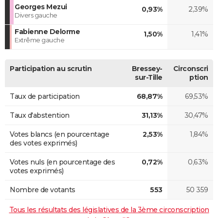
Georges Mezui
0,93%
2,39%
Divers gauche
Fabienne Delorme
1,50%
1,41%
Extrême gauche
Participation au scrutin
Bressey-
Circonscri
sur-Tille
ption
Taux de participation
68,87%
69,53%
Taux d'abstention
31,13%
30,47%
Votes blancs (en pourcentage
2,53%
1,84%
des votes exprimés)
Votes nuls (en pourcentage des
0,72%
0,63%
votes exprimés)
Nombre de votants
553
50 359
Tous les résultats des législatives de la 3ème circonscription