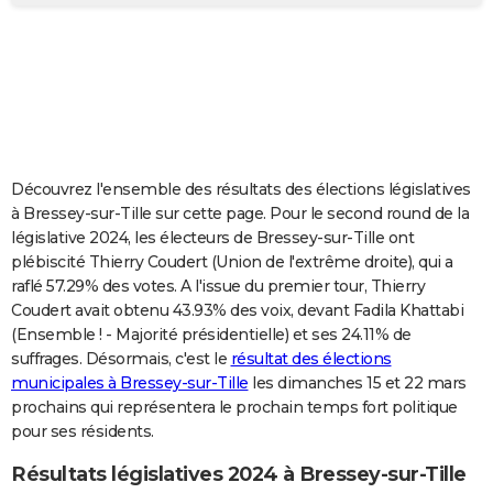
City break
Voyage de noces
Climat
Destinations
Voyage nature
Forum
+
PHOTO
GUIDES D'ACHAT
BONS PLANS
CARTE DE VOEUX
Découvrez l'ensemble des résultats des élections législatives
Carte Bonne année
Carte Pâques
Carte de Noël
Carte Saint-Valentin
Carte d'anniversaire
DICTIONNAIRE
à Bressey-sur-Tille sur cette page. Pour le second round de la
législative 2024, les électeurs de Bressey-sur-Tille ont
Biographies
Expressions
Dictionnaire
Citations
Proverbes
PROGRAMME TV
plébiscité Thierry Coudert (Union de l'extrême droite), qui a
raflé 57.29% des votes. A l'issue du premier tour, Thierry
COPAINS D'AVANT
Coudert avait obtenu 43.93% des voix, devant Fadila Khattabi
(Ensemble ! - Majorité présidentielle) et ses 24.11% de
Se connecter
Collèges
Universités
Service militaire
S'inscrire
Lycées
Primaires
Entreprises
Avis de recherche
AVIS DE DÉCÈS
suffrages. Désormais, c'est le
résultat des élections
municipales à Bressey-sur-Tille
les dimanches 15 et 22 mars
FORUM
prochains qui représentera le prochain temps fort politique
Lifestyle
Sport
Television
Cinema
Bricolage
Culture
Auto
Voyage
pour ses résidents.
Résultats législatives 2024 à Bressey-sur-Tille