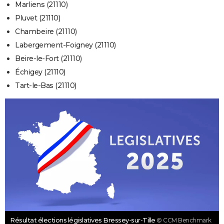
Marliens (21110)
Pluvet (21110)
Chambeire (21110)
Labergement-Foigney (21110)
Beire-le-Fort (21110)
Échigey (21110)
Tart-le-Bas (21110)
Résultat élections législatives Bressey-sur-Tille
© CCM Benchmark