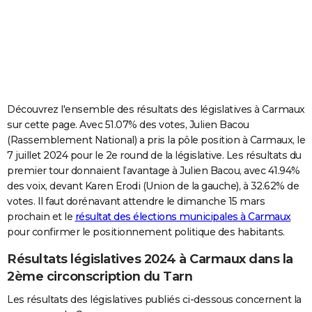
City break
Voyage de noces
Climat
Destinations
Voyage nature
Forum
+
PHOTO
GUIDES D'ACHAT
BONS PLANS
CARTE DE VOEUX
Découvrez l'ensemble des résultats des législatives à Carmaux
sur cette page. Avec 51.07% des votes, Julien Bacou
Carte Bonne année
Carte Pâques
Carte de Noël
Carte Saint-Valentin
Carte d'anniversaire
DICTIONNAIRE
(Rassemblement National) a pris la pôle position à Carmaux, le
7 juillet 2024 pour le 2e round de la législative. Les résultats du
Biographies
Expressions
Dictionnaire
Citations
Proverbes
PROGRAMME TV
premier tour donnaient l’avantage à Julien Bacou, avec 41.94%
des voix, devant Karen Erodi (Union de la gauche), à 32.62% de
COPAINS D'AVANT
votes. Il faut dorénavant attendre le dimanche 15 mars
Se connecter
Collèges
Universités
Service militaire
S'inscrire
Lycées
Primaires
Entreprises
Avis de recherche
AVIS DE DÉCÈS
prochain et le
résultat des élections municipales à Carmaux
pour confirmer le positionnement politique des habitants.
FORUM
Résultats législatives 2024 à Carmaux dans la
Lifestyle
Sport
Television
Cinema
Bricolage
Culture
Auto
Voyage
2ème circonscription du Tarn
Les résultats des législatives publiés ci-dessous concernent la