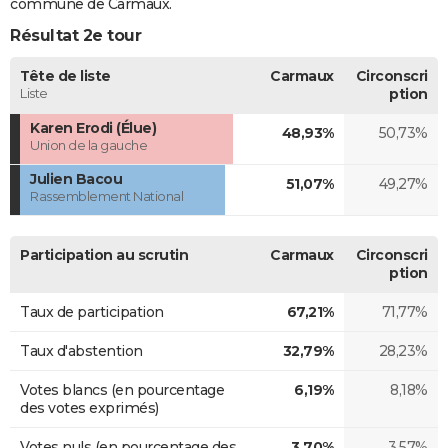
commune de Carmaux.
Résultat 2e tour
Tête de liste
Carmaux
Circonscri
Liste
ption
Karen Erodi (Élue)
48,93%
50,73%
Union de la gauche
Julien Bacou
51,07%
49,27%
Rassemblement National
Participation au scrutin
Carmaux
Circonscri
ption
Taux de participation
67,21%
71,77%
Taux d'abstention
32,79%
28,23%
Votes blancs (en pourcentage
6,19%
8,18%
des votes exprimés)
Votes nuls (en pourcentage des
3,70%
3,57%