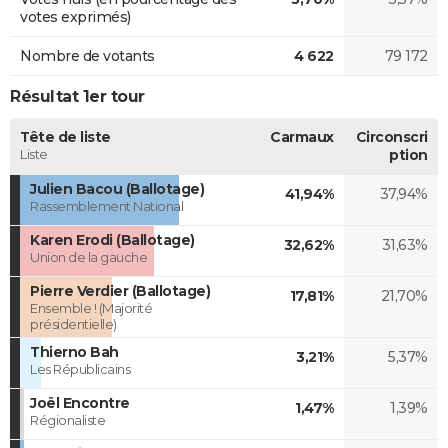
votes exprimés)
Nombre de votants
4 622
79 172
Résultat 1er tour
Tête de liste
Carmaux
Circonscri
Liste
ption
Julien Bacou (Ballotage)
41,94%
37,94%
Rassemblement National
Karen Erodi (Ballotage)
32,62%
31,63%
Union de la gauche
Pierre Verdier (Ballotage)
17,81%
21,70%
Ensemble ! (Majorité
présidentielle)
Thierno Bah
3,21%
5,37%
Les Républicains
Joël Encontre
1,47%
1,39%
Régionaliste