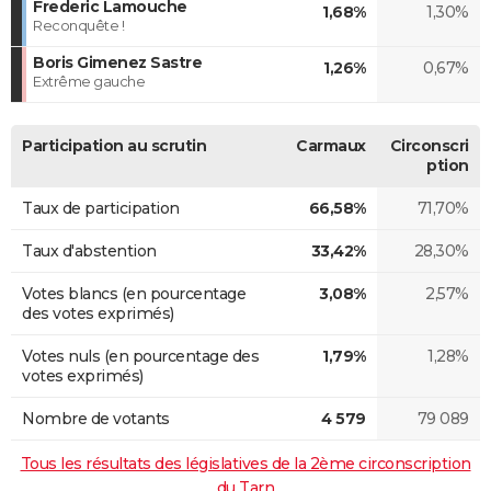
Frederic Lamouche
1,68%
1,30%
Reconquête !
Boris Gimenez Sastre
1,26%
0,67%
Extrême gauche
Participation au scrutin
Carmaux
Circonscri
ption
Taux de participation
66,58%
71,70%
Taux d'abstention
33,42%
28,30%
Votes blancs (en pourcentage
3,08%
2,57%
des votes exprimés)
Votes nuls (en pourcentage des
1,79%
1,28%
votes exprimés)
Nombre de votants
4 579
79 089
Tous les résultats des législatives de la 2ème circonscription
du Tarn