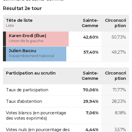
Résultat 2e tour
Tête de liste
Sainte-
Circonscri
Liste
Gemme
ption
Karen Erodi (Élue)
42,60%
50,73%
Union de la gauche
Julien Bacou
57,40%
49,27%
Rassemblement National
Participation au scrutin
Sainte-
Circonscri
Gemme
ption
Taux de participation
70,06%
71,77%
Taux d'abstention
29,94%
28,23%
Votes blancs (en pourcentage
7,06%
8,18%
des votes exprimés)
Votes nuls (en pourcentage des
4,44%
3,57%