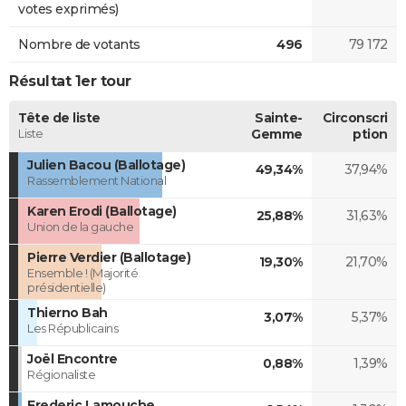
votes exprimés)
Nombre de votants
496
79 172
Résultat 1er tour
Tête de liste
Sainte-
Circonscri
Liste
Gemme
ption
Julien Bacou (Ballotage)
49,34%
37,94%
Rassemblement National
Karen Erodi (Ballotage)
25,88%
31,63%
Union de la gauche
Pierre Verdier (Ballotage)
19,30%
21,70%
Ensemble ! (Majorité
présidentielle)
Thierno Bah
3,07%
5,37%
Les Républicains
Joël Encontre
0,88%
1,39%
Régionaliste
Frederic Lamouche