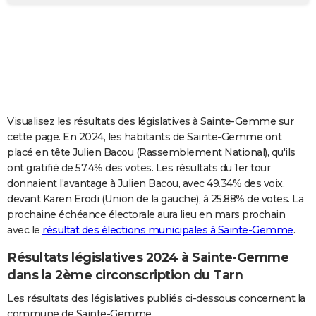
City break
Voyage de noces
Climat
Destinations
Voyage nature
Forum
+
PHOTO
GUIDES D'ACHAT
BONS PLANS
CARTE DE VOEUX
Visualisez les résultats des législatives à Sainte-Gemme sur
Carte Bonne année
Carte Pâques
Carte de Noël
Carte Saint-Valentin
Carte d'anniversaire
DICTIONNAIRE
cette page. En 2024, les habitants de Sainte-Gemme ont
placé en tête Julien Bacou (Rassemblement National), qu'ils
Biographies
Expressions
Dictionnaire
Citations
Proverbes
PROGRAMME TV
ont gratifié de 57.4% des votes. Les résultats du 1er tour
donnaient l’avantage à Julien Bacou, avec 49.34% des voix,
COPAINS D'AVANT
devant Karen Erodi (Union de la gauche), à 25.88% de votes. La
prochaine échéance électorale aura lieu en mars prochain
Se connecter
Collèges
Universités
Service militaire
S'inscrire
Lycées
Primaires
Entreprises
Avis de recherche
AVIS DE DÉCÈS
avec le
résultat des élections municipales à Sainte-Gemme
.
FORUM
Résultats législatives 2024 à Sainte-Gemme
Lifestyle
Sport
Television
Cinema
Bricolage
Culture
Auto
Voyage
dans la 2ème circonscription du Tarn
Les résultats des législatives publiés ci-dessous concernent la
commune de Sainte-Gemme.