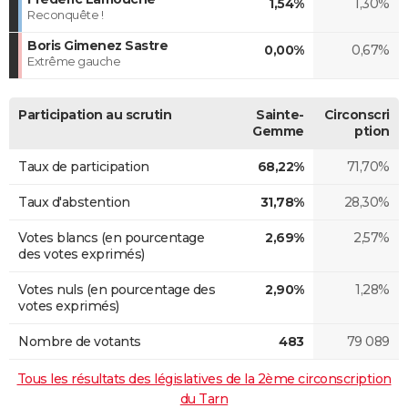
1,54%
1,30%
Reconquête !
Boris Gimenez Sastre
0,00%
0,67%
Extrême gauche
Participation au scrutin
Sainte-
Circonscri
Gemme
ption
Taux de participation
68,22%
71,70%
Taux d'abstention
31,78%
28,30%
Votes blancs (en pourcentage
2,69%
2,57%
des votes exprimés)
Votes nuls (en pourcentage des
2,90%
1,28%
votes exprimés)
Nombre de votants
483
79 089
Tous les résultats des législatives de la 2ème circonscription
du Tarn