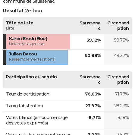
commune de Saussenac.
Résultat 2e tour
Tête de liste
Saussena
Circonscri
Liste
c
ption
Karen Erodi (Élue)
39,12%
50,73%
Union de la gauche
Julien Bacou
60,88%
49,27%
Rassemblement National
Participation au scrutin
Saussena
Circonscri
c
ption
Taux de participation
76,03%
71,77%
Taux d'abstention
23,97%
28,23%
Votes blancs (en pourcentage
8,71%
8,18%
des votes exprimés)
Votes nuls (en pourcentage des
3,00%
3,57%