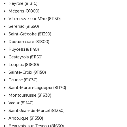
Peyrole (81310)
Mézens (81800)
Villeneuve-sur-Vère (81130)
Sérénac (81350)
Saint-Grégoire (81350)
Roquemaure (81800)
Puycelsi (81140)
Cestayrols (81150)
Loupiac (81800)
Sainte-Croix (81150)
Tauriac (81630)
Saint-Martin-Laguépie (81170)
Montdurausse (81630)
Vaour (81140)
Saint-Jean-de-Marcel (81350)
Andouque (81350)
Beauvais-sur-Tescou (81630)