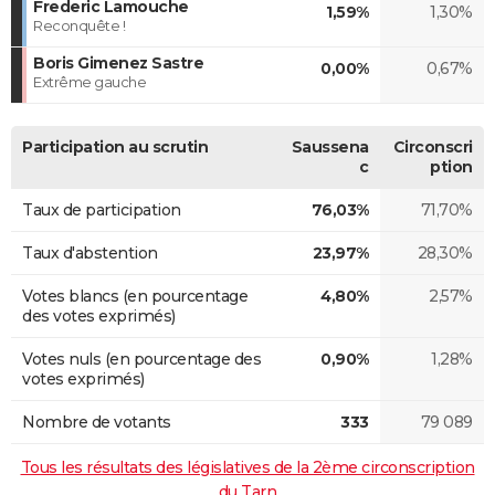
Frederic Lamouche
1,59%
1,30%
Reconquête !
Boris Gimenez Sastre
0,00%
0,67%
Extrême gauche
Participation au scrutin
Saussena
Circonscri
c
ption
Taux de participation
76,03%
71,70%
Taux d'abstention
23,97%
28,30%
Votes blancs (en pourcentage
4,80%
2,57%
des votes exprimés)
Votes nuls (en pourcentage des
0,90%
1,28%
votes exprimés)
Nombre de votants
333
79 089
Tous les résultats des législatives de la 2ème circonscription
du Tarn