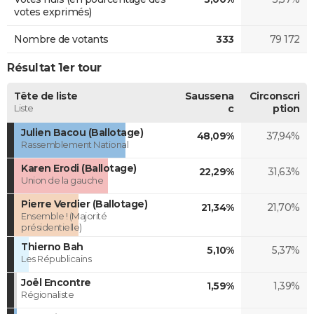
votes exprimés)
Nombre de votants
333
79 172
Résultat 1er tour
Tête de liste
Saussena
Circonscri
Liste
c
ption
Julien Bacou (Ballotage)
48,09%
37,94%
Rassemblement National
Karen Erodi (Ballotage)
22,29%
31,63%
Union de la gauche
Pierre Verdier (Ballotage)
21,34%
21,70%
Ensemble ! (Majorité
présidentielle)
Thierno Bah
5,10%
5,37%
Les Républicains
Joël Encontre
1,59%
1,39%
Régionaliste