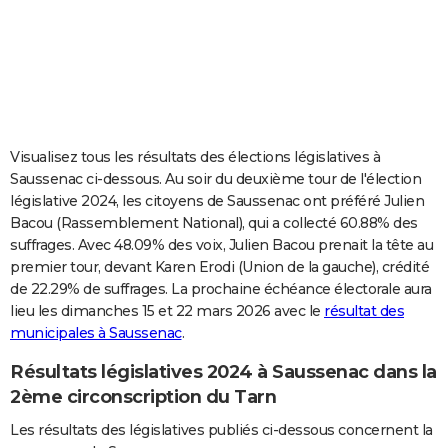
City break
Voyage de noces
Climat
Destinations
Voyage nature
Forum
+
PHOTO
GUIDES D'ACHAT
BONS PLANS
CARTE DE VOEUX
Visualisez tous les résultats des élections législatives à
Saussenac ci-dessous. Au soir du deuxième tour de l'élection
Carte Bonne année
Carte Pâques
Carte de Noël
Carte Saint-Valentin
Carte d'anniversaire
DICTIONNAIRE
législative 2024, les citoyens de Saussenac ont préféré Julien
Bacou (Rassemblement National), qui a collecté 60.88% des
Biographies
Expressions
Dictionnaire
Citations
Proverbes
PROGRAMME TV
suffrages. Avec 48.09% des voix, Julien Bacou prenait la tête au
premier tour, devant Karen Erodi (Union de la gauche), crédité
COPAINS D'AVANT
de 22.29% de suffrages. La prochaine échéance électorale aura
Se connecter
Collèges
Universités
Service militaire
S'inscrire
Lycées
Primaires
Entreprises
Avis de recherche
AVIS DE DÉCÈS
lieu les dimanches 15 et 22 mars 2026 avec le
résultat des
municipales à Saussenac
.
FORUM
Résultats législatives 2024 à Saussenac dans la
Lifestyle
Sport
Television
Cinema
Bricolage
Culture
Auto
Voyage
2ème circonscription du Tarn
Les résultats des législatives publiés ci-dessous concernent la