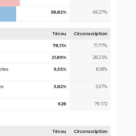
58,82%
49,27%
Técou
Circonscription
78,11%
71,77%
21,89%
28,23%
otes
9,55%
8,18%
es
3,82%
3,57%
628
79 172
Técou
Circonscription