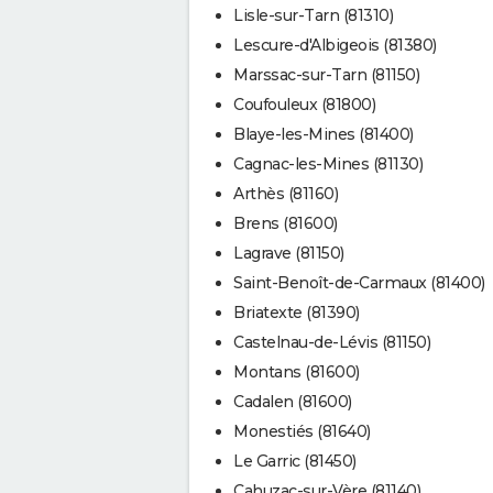
Lisle-sur-Tarn (81310)
Lescure-d'Albigeois (81380)
Marssac-sur-Tarn (81150)
Coufouleux (81800)
Blaye-les-Mines (81400)
Cagnac-les-Mines (81130)
Arthès (81160)
Brens (81600)
Lagrave (81150)
Saint-Benoît-de-Carmaux (81400)
Briatexte (81390)
Castelnau-de-Lévis (81150)
Montans (81600)
Cadalen (81600)
Monestiés (81640)
Le Garric (81450)
Cahuzac-sur-Vère (81140)