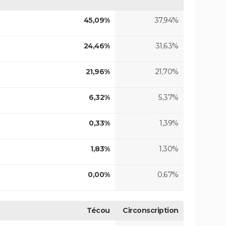
45,09%
37,94%
24,46%
31,63%
21,96%
21,70%
6,32%
5,37%
0,33%
1,39%
1,83%
1,30%
0,00%
0,67%
Técou
Circonscription