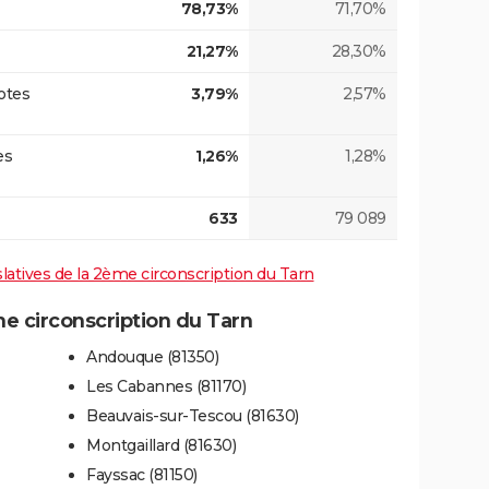
78,73%
71,70%
21,27%
28,30%
otes
3,79%
2,57%
es
1,26%
1,28%
633
79 089
islatives de la 2ème circonscription du Tarn
 circonscription du Tarn
Andouque (81350)
Les Cabannes (81170)
Beauvais-sur-Tescou (81630)
Montgaillard (81630)
Fayssac (81150)