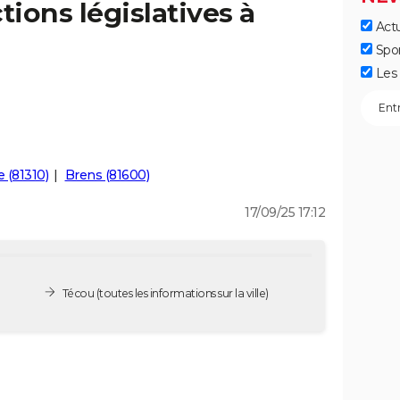
tions législatives à
Actu
Spo
Les 
 (81310)
Brens (81600)
17/09/25 17:12
Técou
(toutes les informations sur la ville)