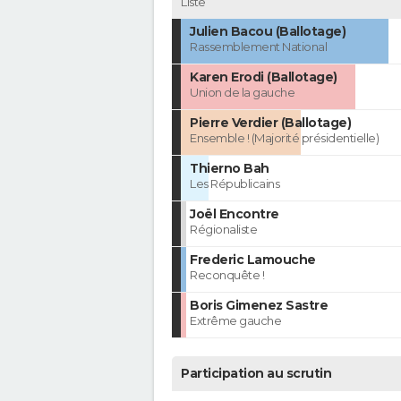
Liste
Julien Bacou (Ballotage)
Rassemblement National
Karen Erodi (Ballotage)
Union de la gauche
Pierre Verdier (Ballotage)
Ensemble ! (Majorité présidentielle)
Thierno Bah
Les Républicains
Joël Encontre
Régionaliste
Frederic Lamouche
Reconquête !
Boris Gimenez Sastre
Extrême gauche
Participation au scrutin