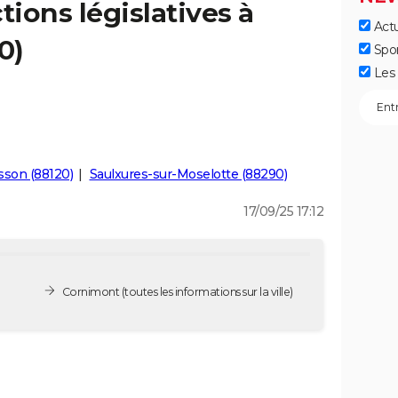
tions législatives à
Actu
0)
Spo
Les 
son (88120)
Saulxures-sur-Moselotte (88290)
17/09/25 17:12
Cornimont
(toutes les informations sur la ville)