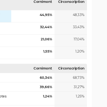
Cornimont
Circonscription
)
44,95%
48,33%
32,44%
33,43%
21,06%
17,04%
1,55%
1,20%
Cornimont
Circonscription
60,34%
68,73%
39,66%
31,27%
otes
1,24%
1,25%