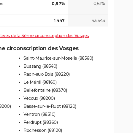
es
0,97%
0,61%
1 447
43 543
latives de la 3ème circonscription des Vosges
 circonscription des Vosges
Saint-Maurice-sur-Moselle (88560)
Bussang (88540)
Raon-aux-Bois (88220)
Le Ménil (88160)
Bellefontaine (88370)
Vecoux (88200)
8200)
Basse-sur-le-Rupt (88120)
Ventron (88310)
Ferdrupt (88360)
Rochesson (88120)