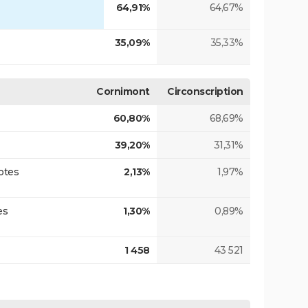
64,91%
64,67%
35,09%
35,33%
Cornimont
Circonscription
60,80%
68,69%
39,20%
31,31%
otes
2,13%
1,97%
es
1,30%
0,89%
1 458
43 521