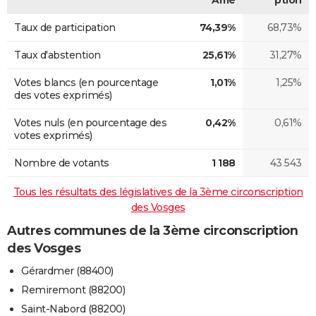
Taux de participation
74,39%
68,73%
Taux d'abstention
25,61%
31,27%
Votes blancs (en pourcentage
1,01%
1,25%
des votes exprimés)
Votes nuls (en pourcentage des
0,42%
0,61%
votes exprimés)
Nombre de votants
1 188
43 543
Tous les résultats des législatives de la 3ème circonscription
des Vosges
Autres communes de la 3ème circonscription
des Vosges
Gérardmer (88400)
Remiremont (88200)
Saint-Nabord (88200)