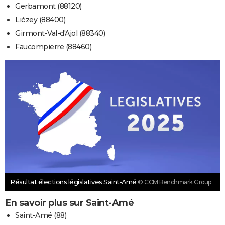
Gerbamont (88120)
Liézey (88400)
Girmont-Val-d'Ajol (88340)
Faucompierre (88460)
Résultat élections législatives Saint-Amé
© CCM Benchmark Group
En savoir plus sur Saint-Amé
Saint-Amé (88)