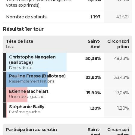
votes exprimés)
Nombre de votants
1 197
43 521
Résultat 1er tour
Tête de liste
Saint-
Circonscri
Liste
Amé
ption
Christophe Naegelen
50,38%
48,33%
(Ballotage)
Divers droite
Pauline Fresse (Ballotage)
32,62%
33,43%
Rassemblement National
Etienne Bachelart
15,80%
17,04%
Union de la gauche
Stéphanie Bailly
1,20%
1,20%
Extrême gauche
Participation au scrutin
Saint-
Circonscri
Amé
ption