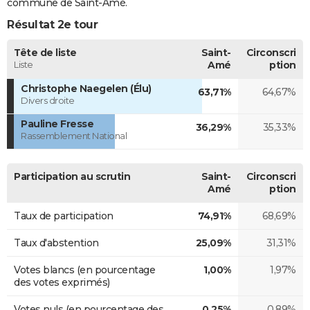
commune de Saint-Amé.
Résultat 2e tour
Tête de liste
Saint-
Circonscri
Liste
Amé
ption
Christophe Naegelen (Élu)
63,71%
64,67%
Divers droite
Pauline Fresse
36,29%
35,33%
Rassemblement National
Participation au scrutin
Saint-
Circonscri
Amé
ption
Taux de participation
74,91%
68,69%
Taux d'abstention
25,09%
31,31%
Votes blancs (en pourcentage
1,00%
1,97%
des votes exprimés)
Votes nuls (en pourcentage des
0,25%
0,89%