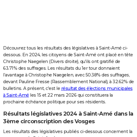
City break
Voyage de noces
Climat
Destinations
Voyage nature
Forum
+
PHOTO
GUIDES D'ACHAT
BONS PLANS
CARTE DE VOEUX
Découvrez tous les résultats des législatives à Saint-Amé ci-
dessous. En 2024, les citoyens de Saint-Amé ont placé en tête
Carte Bonne année
Carte Pâques
Carte de Noël
Carte Saint-Valentin
Carte d'anniversaire
DICTIONNAIRE
Christophe Naegelen (Divers droite), qu'ils ont gratifié de
63.71% des suffrages. Les résultats du 1er tour donnaient
Biographies
Expressions
Dictionnaire
Citations
Proverbes
PROGRAMME TV
l’avantage à Christophe Naegelen, avec 50.38% des suffrages,
devant Pauline Fresse (Rassemblement National), à 32.62% de
COPAINS D'AVANT
bulletins. A présent, c'est le
résultat des élections municipales
Se connecter
Collèges
Universités
Service militaire
S'inscrire
Lycées
Primaires
Entreprises
Avis de recherche
AVIS DE DÉCÈS
à Saint-Amé
les 15 et 22 mars 2026 qui constituera la
prochaine échéance politique pour ses résidents.
FORUM
Résultats législatives 2024 à Saint-Amé dans la
Lifestyle
Sport
Television
Cinema
Bricolage
Culture
Auto
Voyage
3ème circonscription des Vosges
Les résultats des législatives publiés ci-dessous concernent la