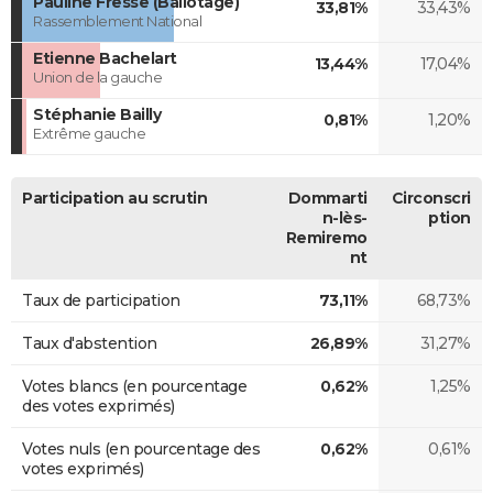
Pauline Fresse (Ballotage)
33,81%
33,43%
Rassemblement National
Etienne Bachelart
13,44%
17,04%
Union de la gauche
Stéphanie Bailly
0,81%
1,20%
Extrême gauche
Participation au scrutin
Dommarti
Circonscri
n-lès-
ption
Remiremo
nt
Taux de participation
73,11%
68,73%
Taux d'abstention
26,89%
31,27%
Votes blancs (en pourcentage
0,62%
1,25%
des votes exprimés)
Votes nuls (en pourcentage des
0,62%
0,61%
votes exprimés)