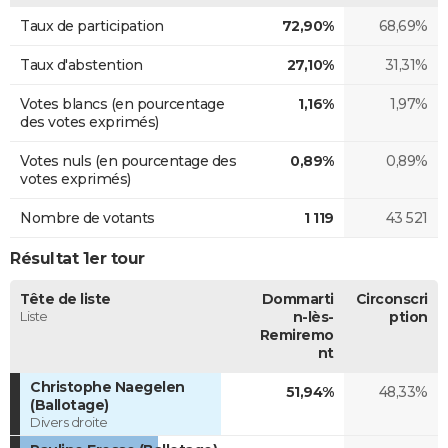
Taux de participation
72,90%
68,69%
Taux d'abstention
27,10%
31,31%
Votes blancs (en pourcentage
1,16%
1,97%
des votes exprimés)
Votes nuls (en pourcentage des
0,89%
0,89%
votes exprimés)
Nombre de votants
1 119
43 521
Résultat 1er tour
Tête de liste
Dommarti
Circonscri
Liste
n-lès-
ption
Remiremo
nt
Christophe Naegelen
51,94%
48,33%
(Ballotage)
Divers droite