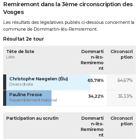
Remiremont dans la 3ème circonscription des
Vosges
Les résultats des législatives publiés ci-dessous concernent la
commune de Dommartin-lès-Remiremont.
Résultat 2e tour
Tête de liste
Dommarti
Circonscri
Liste
n-lès-
ption
Remiremo
nt
Christophe Naegelen (Élu)
65,78%
64,67%
Divers droite
Pauline Fresse
34,22%
35,33%
Rassemblement National
Participation au scrutin
Dommarti
Circonscri
n-lès-
ption
Remiremo
nt