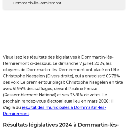
Dommartin-lès-Remiremont
City break
Voyage de noces
Climat
Destinations
Voyage nature
Forum
+
PHOTO
GUIDES D'ACHAT
BONS PLANS
CARTE DE VOEUX
Carte Bonne année
Carte Pâques
Carte de Noël
Carte Saint-Valentin
Carte d'anniversaire
DICTIONNAIRE
Visualisez les résultats des législatives à Dommartin-lès-
Remiremont ci-dessous. Le dimanche 7 juillet 2024, les
Biographies
Expressions
Dictionnaire
Citations
Proverbes
PROGRAMME TV
citoyens de Dommartin-lès-Remiremont ont placé en tête
Christophe Naegelen (Divers droite), qui a enregistré 65.78%
COPAINS D'AVANT
des voix. Le premier tour plaçait Christophe Naegelen en tête
Se connecter
Collèges
Universités
Service militaire
S'inscrire
Lycées
Primaires
Entreprises
Avis de recherche
AVIS DE DÉCÈS
avec 51.94% des suffrages, devant Pauline Fresse
(Rassemblement National) et ses 33.81% de votes. Le
FORUM
prochain rendez-vous électoral aura lieu en mars 2026 : il
s'agira du
résultat des municipales à Dommartin-lès-
Lifestyle
Sport
Television
Cinema
Bricolage
Culture
Auto
Voyage
Remiremont
.
Résultats législatives 2024 à Dommartin-lès-