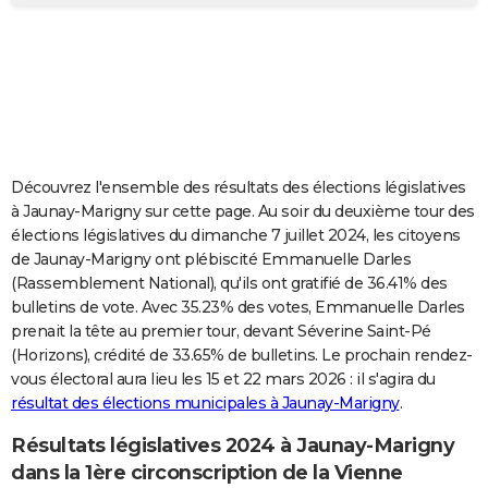
City break
Voyage de noces
Climat
Destinations
Voyage nature
Forum
+
PHOTO
GUIDES D'ACHAT
BONS PLANS
CARTE DE VOEUX
Découvrez l'ensemble des résultats des élections législatives
Carte Bonne année
Carte Pâques
Carte de Noël
Carte Saint-Valentin
Carte d'anniversaire
DICTIONNAIRE
à Jaunay-Marigny sur cette page. Au soir du deuxième tour des
élections législatives du dimanche 7 juillet 2024, les citoyens
Biographies
Expressions
Dictionnaire
Citations
Proverbes
PROGRAMME TV
de Jaunay-Marigny ont plébiscité Emmanuelle Darles
(Rassemblement National), qu'ils ont gratifié de 36.41% des
COPAINS D'AVANT
bulletins de vote. Avec 35.23% des votes, Emmanuelle Darles
prenait la tête au premier tour, devant Séverine Saint-Pé
Se connecter
Collèges
Universités
Service militaire
S'inscrire
Lycées
Primaires
Entreprises
Avis de recherche
AVIS DE DÉCÈS
(Horizons), crédité de 33.65% de bulletins. Le prochain rendez-
vous électoral aura lieu les 15 et 22 mars 2026 : il s'agira du
FORUM
résultat des élections municipales à Jaunay-Marigny
.
Lifestyle
Sport
Television
Cinema
Bricolage
Culture
Auto
Voyage
Résultats législatives 2024 à Jaunay-Marigny
dans la 1ère circonscription de la Vienne