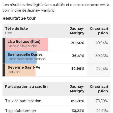
Les résultats des législatives publiés ci-dessous concernent la
commune de Jaunay-Marigny.
Résultat 2e tour
Tête de liste
Jaunay-
Circonscri
Liste
Marigny
ption
Lisa Belluco (Élue)
30,60%
40,64%
Union de la gauche
Emmanuelle Darles
36,41%
30,23%
Rassemblement National
Séverine Saint-Pé
32,99%
29,13%
Horizons
Participation au scrutin
Jaunay-
Circonscri
Marigny
ption
Taux de participation
69,78%
70,59%
Taux d'abstention
30,22%
29,41%