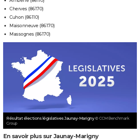
Amberre (86110)
Cherves (86170)
Cuhon (86110)
Maisonneuve (86170)
Massognes (86170)
Résultat élections législatives Jaunay-Marigny
© CCM Benchmark
Group
En savoir plus sur Jaunay-Marigny