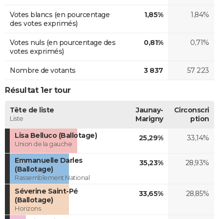
Votes blancs (en pourcentage
1,85%
1,84%
des votes exprimés)
Votes nuls (en pourcentage des
0,81%
0,71%
votes exprimés)
Nombre de votants
3 837
57 223
Résultat 1er tour
Tête de liste
Jaunay-
Circonscri
Liste
Marigny
ption
Lisa Belluco (Ballotage)
25,29%
33,14%
Union de la gauche
Emmanuelle Darles
35,23%
28,93%
(Ballotage)
Rassemblement National
Séverine Saint-Pé
33,65%
28,85%
(Ballotage)
Horizons