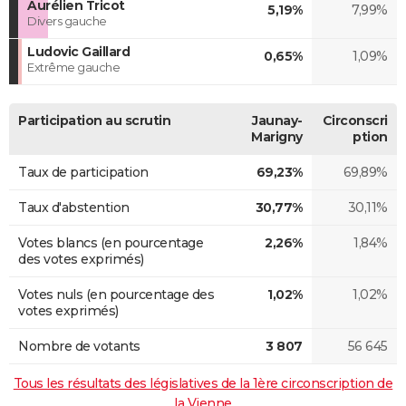
Aurélien Tricot
5,19%
7,99%
Divers gauche
Ludovic Gaillard
0,65%
1,09%
Extrême gauche
Participation au scrutin
Jaunay-
Circonscri
Marigny
ption
Taux de participation
69,23%
69,89%
Taux d'abstention
30,77%
30,11%
Votes blancs (en pourcentage
2,26%
1,84%
des votes exprimés)
Votes nuls (en pourcentage des
1,02%
1,02%
votes exprimés)
Nombre de votants
3 807
56 645
Tous les résultats des législatives de la 1ère circonscription de
la Vienne