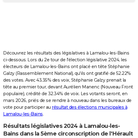
City break
Voyage de noces
Climat
Destinations
Voyage nature
Forum
+
PHOTO
GUIDES D'ACHAT
BONS PLANS
CARTE DE VOEUX
Découvrez les résultats des législatives à Lamalou-les-Bains
Carte Bonne année
Carte Pâques
Carte de Noël
Carte Saint-Valentin
Carte d'anniversaire
DICTIONNAIRE
ci-dessous. Lors du 2e tour de l'élection législative 2024, les
électeurs de Lamalou-les-Bains ont placé en tête Stéphanie
Biographies
Expressions
Dictionnaire
Citations
Proverbes
PROGRAMME TV
Galzy (Rassemblement National), qu'ils ont gratifié de 52.22%
des votes. Avec 43.35% des voix, Stéphanie Galzy prenait la
COPAINS D'AVANT
tête au premier tour, devant Aurélien Manenc (Nouveau Front
populaire), crédité de 32.34% de voix. Les votants seront, en
Se connecter
Collèges
Universités
Service militaire
S'inscrire
Lycées
Primaires
Entreprises
Avis de recherche
AVIS DE DÉCÈS
mars 2026, priés de se rendre à nouveau dans les bureaux de
vote pour participer au
résultat des élections municipales à
FORUM
Lamalou-les-Bains
.
Lifestyle
Sport
Television
Cinema
Bricolage
Culture
Auto
Voyage
Résultats législatives 2024 à Lamalou-les-
Bains dans la 5ème circonscription de l'Hérault