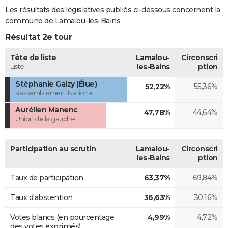
Les résultats des législatives publiés ci-dessous concernent la
commune de Lamalou-les-Bains.
Résultat 2e tour
Tête de liste
Lamalou-
Circonscri
Liste
les-Bains
ption
Stéphanie Galzy (Élue)
52,22%
55,36%
Rassemblement National
Aurélien Manenc
47,78%
44,64%
Union de la gauche
Participation au scrutin
Lamalou-
Circonscri
les-Bains
ption
Taux de participation
63,37%
69,84%
Taux d'abstention
36,63%
30,16%
Votes blancs (en pourcentage
4,99%
4,72%
des votes exprimés)