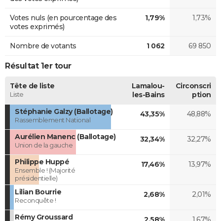
Votes nuls (en pourcentage des
1,79%
1,73%
votes exprimés)
Nombre de votants
1 062
69 850
Résultat 1er tour
Tête de liste
Lamalou-
Circonscri
Liste
les-Bains
ption
Stéphanie Galzy (Ballotage)
43,35%
48,88%
Rassemblement National
Aurélien Manenc (Ballotage)
32,34%
32,27%
Union de la gauche
Philippe Huppé
17,46%
13,97%
Ensemble ! (Majorité
présidentielle)
Lilian Bourrie
2,68%
2,01%
Reconquête !
Rémy Groussard
2,58%
1,67%