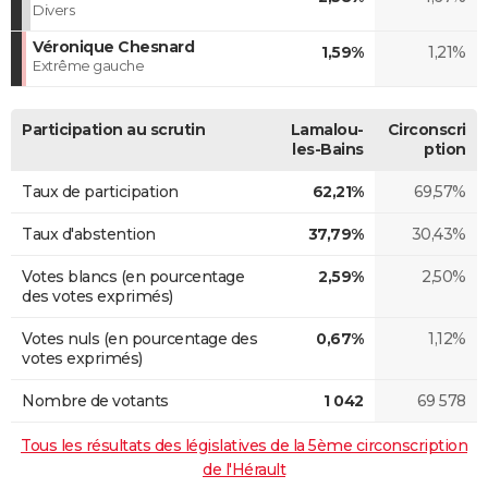
Divers
Véronique Chesnard
1,59%
1,21%
Extrême gauche
Participation au scrutin
Lamalou-
Circonscri
les-Bains
ption
Taux de participation
62,21%
69,57%
Taux d'abstention
37,79%
30,43%
Votes blancs (en pourcentage
2,59%
2,50%
des votes exprimés)
Votes nuls (en pourcentage des
0,67%
1,12%
votes exprimés)
Nombre de votants
1 042
69 578
Tous les résultats des législatives de la 5ème circonscription
de l'Hérault