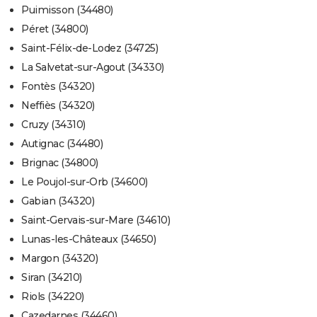
Puimisson (34480)
Péret (34800)
Saint-Félix-de-Lodez (34725)
La Salvetat-sur-Agout (34330)
Fontès (34320)
Neffiès (34320)
Cruzy (34310)
Autignac (34480)
Brignac (34800)
Le Poujol-sur-Orb (34600)
Gabian (34320)
Saint-Gervais-sur-Mare (34610)
Lunas-les-Châteaux (34650)
Margon (34320)
Siran (34210)
Riols (34220)
Cazedarnes (34460)