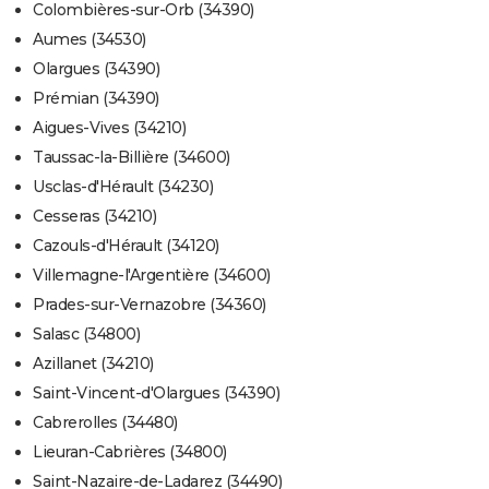
Colombières-sur-Orb (34390)
Aumes (34530)
Olargues (34390)
Prémian (34390)
Aigues-Vives (34210)
Taussac-la-Billière (34600)
Usclas-d'Hérault (34230)
Cesseras (34210)
Cazouls-d'Hérault (34120)
Villemagne-l'Argentière (34600)
Prades-sur-Vernazobre (34360)
Salasc (34800)
Azillanet (34210)
Saint-Vincent-d'Olargues (34390)
Cabrerolles (34480)
Lieuran-Cabrières (34800)
Saint-Nazaire-de-Ladarez (34490)