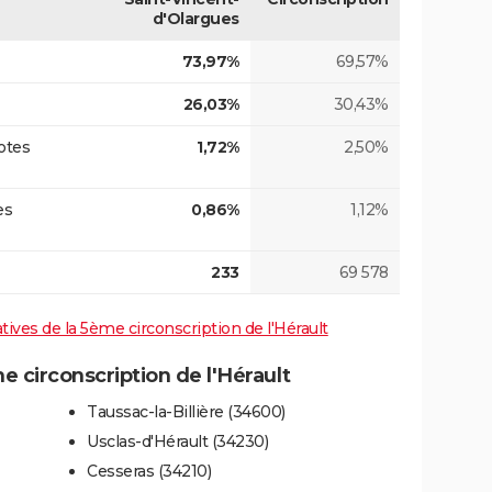
d'Olargues
73,97%
69,57%
26,03%
30,43%
otes
1,72%
2,50%
es
0,86%
1,12%
233
69 578
atives de la 5ème circonscription de l'Hérault
circonscription de l'Hérault
Taussac-la-Billière (34600)
Usclas-d'Hérault (34230)
Cesseras (34210)