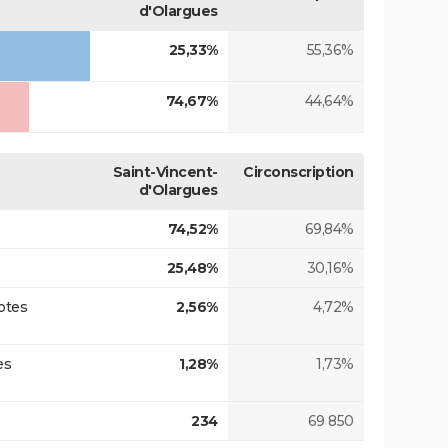
d'Olargues
25,33%
55,36%
74,67%
44,64%
Saint-Vincent-
Circonscription
d'Olargues
74,52%
69,84%
25,48%
30,16%
otes
2,56%
4,72%
es
1,28%
1,73%
234
69 850