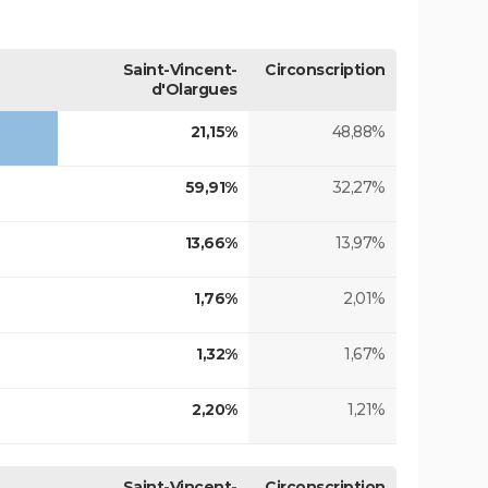
Saint-Vincent-
Circonscription
d'Olargues
21,15%
48,88%
59,91%
32,27%
13,66%
13,97%
1,76%
2,01%
1,32%
1,67%
2,20%
1,21%
Saint-Vincent-
Circonscription