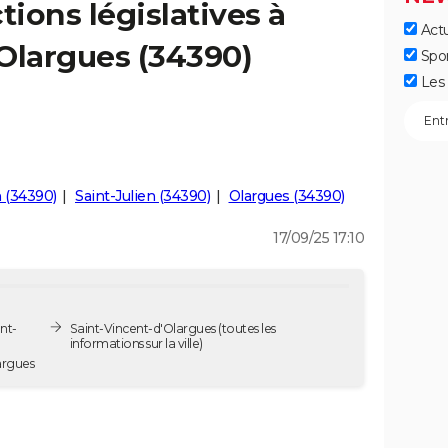
tions législatives à
Actu
Olargues (34390)
Spo
Les 
 (34390)
Saint-Julien (34390)
Olargues (34390)
17/09/25 17:10
nt-
Saint-Vincent-d'Olargues
(toutes les
informations sur la ville)
d'Olargues