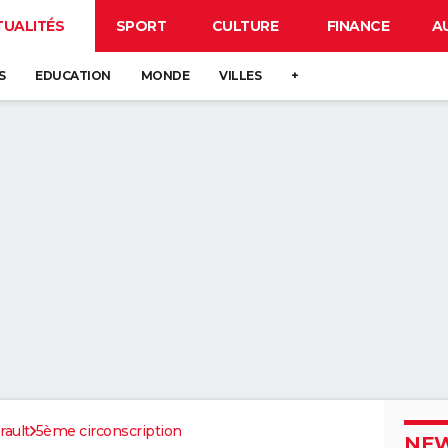
TUALITÉS
SPORT
CULTURE
FINANCE
A
S
EDUCATION
MONDE
VILLES
+
rault
5ème circonscription
NEW