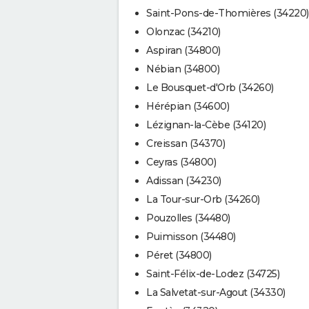
Saint-Pons-de-Thomières (34220)
Olonzac (34210)
Aspiran (34800)
Nébian (34800)
Le Bousquet-d'Orb (34260)
Hérépian (34600)
Lézignan-la-Cèbe (34120)
Creissan (34370)
Ceyras (34800)
Adissan (34230)
La Tour-sur-Orb (34260)
Pouzolles (34480)
Puimisson (34480)
Péret (34800)
Saint-Félix-de-Lodez (34725)
La Salvetat-sur-Agout (34330)