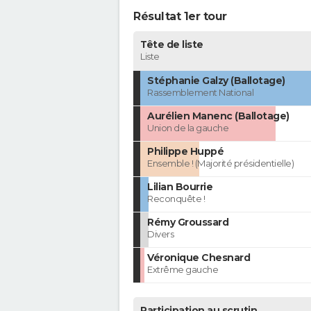
Résultat 1er tour
Tête de liste
Liste
Stéphanie Galzy (Ballotage)
Rassemblement National
Aurélien Manenc (Ballotage)
Union de la gauche
Philippe Huppé
Ensemble ! (Majorité présidentielle)
Lilian Bourrie
Reconquête !
Rémy Groussard
Divers
Véronique Chesnard
Extrême gauche
Participation au scrutin