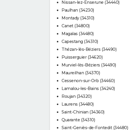
Nissan-lez-Enserune (34440)
Paulhan (34230)
Montady (34310)
Canet (34800)
Magalas (34480)
Capestang (34310)
Thézan-lès-Béziers (34490)
Puisserguier (34620)
Murviel-lès-Béziers (34490)
Maureilhan (34370)
Cessenon-sur-Orb (34460)
Lamalou-les-Bains (34240)
Roujan (34320)
Laurens (34480)
Saint-Chinian (34360)
Quarante (34310)
Saint-Geniès-de-Fontedit (34480)