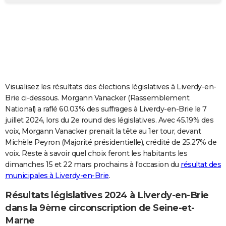
City break
Voyage de noces
Climat
Destinations
Voyage nature
Forum
+
PHOTO
GUIDES D'ACHAT
BONS PLANS
CARTE DE VOEUX
Visualisez les résultats des élections législatives à Liverdy-en-
Carte Bonne année
Carte Pâques
Carte de Noël
Carte Saint-Valentin
Carte d'anniversaire
DICTIONNAIRE
Brie ci-dessous. Morgann Vanacker (Rassemblement
National) a raflé 60.03% des suffrages à Liverdy-en-Brie le 7
Biographies
Expressions
Dictionnaire
Citations
Proverbes
PROGRAMME TV
juillet 2024, lors du 2e round des législatives. Avec 45.19% des
voix, Morgann Vanacker prenait la tête au 1er tour, devant
COPAINS D'AVANT
Michèle Peyron (Majorité présidentielle), crédité de 25.27% de
voix. Reste à savoir quel choix feront les habitants les
Se connecter
Collèges
Universités
Service militaire
S'inscrire
Lycées
Primaires
Entreprises
Avis de recherche
AVIS DE DÉCÈS
dimanches 15 et 22 mars prochains à l'occasion du
résultat des
municipales à Liverdy-en-Brie
.
FORUM
Lifestyle
Sport
Television
Cinema
Bricolage
Culture
Auto
Voyage
Résultats législatives 2024 à Liverdy-en-Brie
dans la 9ème circonscription de Seine-et-
Marne