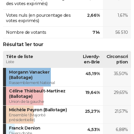
des votes exprimés)
Votes nuls (en pourcentage des
2,66%
1,61%
votes exprimés)
Nombre de votants
714
56 510
Résultat 1er tour
Tête de liste
Liverdy-
Circonscri
Liste
en-Brie
ption
Morgann Vanacker
45,19%
35,50%
(Ballotage)
Rassemblement National
Céline Thiébault-Martinez
19,64%
29,65%
(Ballotage)
Union de la gauche
Michèle Peyron (Ballotage)
25,27%
21,57%
Ensemble ! (Majorité
présidentielle)
Franck Denion
4,53%
6,88%
Divers droite