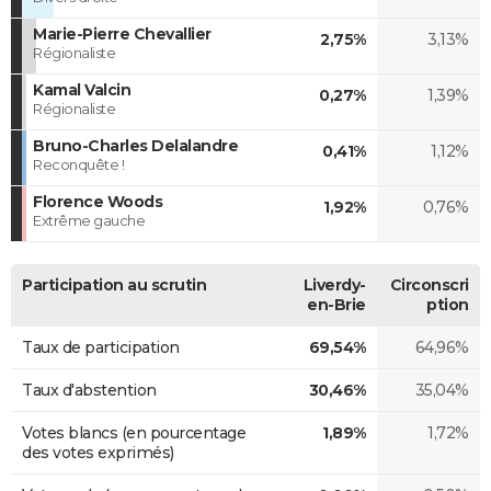
Marie-Pierre Chevallier
2,75%
3,13%
Régionaliste
Kamal Valcin
0,27%
1,39%
Régionaliste
Bruno-Charles Delalandre
0,41%
1,12%
Reconquête !
Florence Woods
1,92%
0,76%
Extrême gauche
Participation au scrutin
Liverdy-
Circonscri
en-Brie
ption
Taux de participation
69,54%
64,96%
Taux d'abstention
30,46%
35,04%
Votes blancs (en pourcentage
1,89%
1,72%
des votes exprimés)