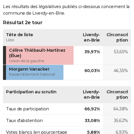
Les résultats des législatives publiés ci-dessous concernent la
commune de Liverdy-en-Brie.
Résultat 2e tour
Tête de liste
Liverdy-
Circonscri
Liste
en-Brie
ption
Céline Thiébault-Martinez
39,97%
53,65%
(Élue)
Union de la gauche
Morgann Vanacker
60,03%
46,35%
Rassemblement National
Participation au scrutin
Liverdy-
Circonscri
en-Brie
ption
Taux de participation
66,92%
64,38%
Taux d'abstention
33,08%
35,62%
Votes blancs (en pourcentage
5,88%
6,93%