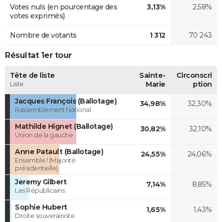
Votes nuls (en pourcentage des
3,13%
2,58%
votes exprimés)
Nombre de votants
1 312
70 243
Résultat 1er tour
Tête de liste
Sainte-
Circonscri
Liste
Marie
ption
Jacques François (Ballotage)
34,98%
32,30%
Rassemblement National
Mathilde Hignet (Ballotage)
30,82%
32,10%
Union de la gauche
Anne Patault (Ballotage)
24,55%
24,06%
Ensemble ! (Majorité
présidentielle)
Jeremy Gilbert
7,14%
8,85%
Les Républicains
Sophie Hubert
1,65%
1,43%
Droite souverainiste