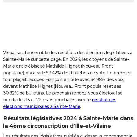
City break
Voyage de noces
Climat
Destinations
Voyage nature
Forum
+
PHOTO
GUIDES D'ACHAT
BONS PLANS
CARTE DE VOEUX
Visualisez l'ensemble des résultats des élections législatives à
Carte Bonne année
Carte Pâques
Carte de Noël
Carte Saint-Valentin
Carte d'anniversaire
DICTIONNAIRE
Sainte-Marie sur cette page. En 2024, les citoyens de Sainte-
Marie ont plébiscité Mathilde Hignet (Nouveau Front
Biographies
Expressions
Dictionnaire
Citations
Proverbes
PROGRAMME TV
populaire), qui a raflé 53.42% des bulletins de vote. Le premier
tour plaçait Jacques François en tête avec 34.98% des voix,
COPAINS D'AVANT
devant Mathilde Hignet (Nouveau Front populaire) et ses
30.82% de bulletins. Le prochain rendez-vous électoral se
Se connecter
Collèges
Universités
Service militaire
S'inscrire
Lycées
Primaires
Entreprises
Avis de recherche
AVIS DE DÉCÈS
tiendra les 15 et 22 mars prochains avec le
résultat des
élections municipales à Sainte-Marie
.
FORUM
Lifestyle
Sport
Television
Cinema
Bricolage
Culture
Auto
Voyage
Résultats législatives 2024 à Sainte-Marie dans
la 4ème circonscription d'Ille-et-Vilaine
Les résultats des législatives publiés ci-dessous concernent la