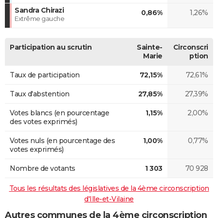
Sandra Chirazi
0,86%
1,26%
Extrême gauche
Participation au scrutin
Sainte-
Circonscri
Marie
ption
Taux de participation
72,15%
72,61%
Taux d'abstention
27,85%
27,39%
Votes blancs (en pourcentage
1,15%
2,00%
des votes exprimés)
Votes nuls (en pourcentage des
1,00%
0,77%
votes exprimés)
Nombre de votants
1 303
70 928
Tous les résultats des législatives de la 4ème circonscription
d'Ille-et-Vilaine
Autres communes de la 4ème circonscription