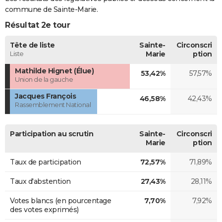
commune de Sainte-Marie.
Résultat 2e tour
Tête de liste
Sainte-
Circonscri
Liste
Marie
ption
Mathilde Hignet (Élue)
53,42%
57,57%
Union de la gauche
Jacques François
46,58%
42,43%
Rassemblement National
Participation au scrutin
Sainte-
Circonscri
Marie
ption
Taux de participation
72,57%
71,89%
Taux d'abstention
27,43%
28,11%
Votes blancs (en pourcentage
7,70%
7,92%
des votes exprimés)