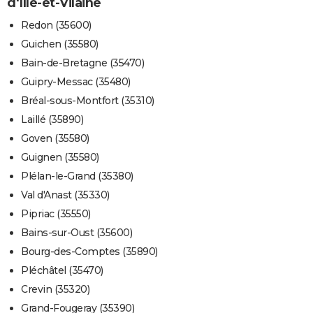
d'Ille-et-Vilaine
Redon (35600)
Guichen (35580)
Bain-de-Bretagne (35470)
Guipry-Messac (35480)
Bréal-sous-Montfort (35310)
Laillé (35890)
Goven (35580)
Guignen (35580)
Plélan-le-Grand (35380)
Val d'Anast (35330)
Pipriac (35550)
Bains-sur-Oust (35600)
Bourg-des-Comptes (35890)
Pléchâtel (35470)
Crevin (35320)
Grand-Fougeray (35390)