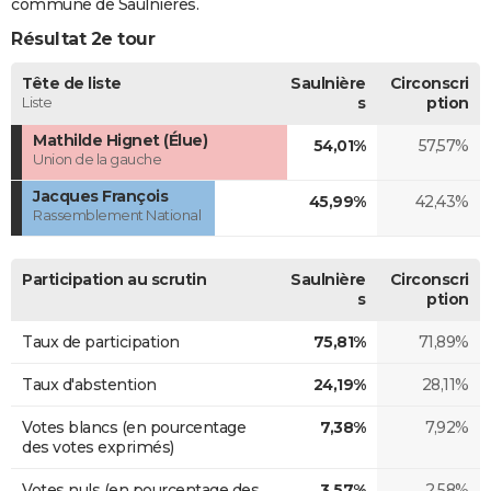
commune de Saulnières.
Résultat 2e tour
Tête de liste
Saulnière
Circonscri
Liste
s
ption
Mathilde Hignet (Élue)
54,01%
57,57%
Union de la gauche
Jacques François
45,99%
42,43%
Rassemblement National
Participation au scrutin
Saulnière
Circonscri
s
ption
Taux de participation
75,81%
71,89%
Taux d'abstention
24,19%
28,11%
Votes blancs (en pourcentage
7,38%
7,92%
des votes exprimés)
Votes nuls (en pourcentage des
3,57%
2,58%