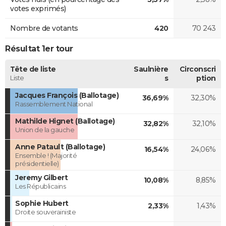
votes exprimés)
Nombre de votants
420
70 243
Résultat 1er tour
Tête de liste
Saulnière
Circonscri
Liste
s
ption
Jacques François (Ballotage)
36,69%
32,30%
Rassemblement National
Mathilde Hignet (Ballotage)
32,82%
32,10%
Union de la gauche
Anne Patault (Ballotage)
16,54%
24,06%
Ensemble ! (Majorité
présidentielle)
Jeremy Gilbert
10,08%
8,85%
Les Républicains
Sophie Hubert
2,33%
1,43%
Droite souverainiste