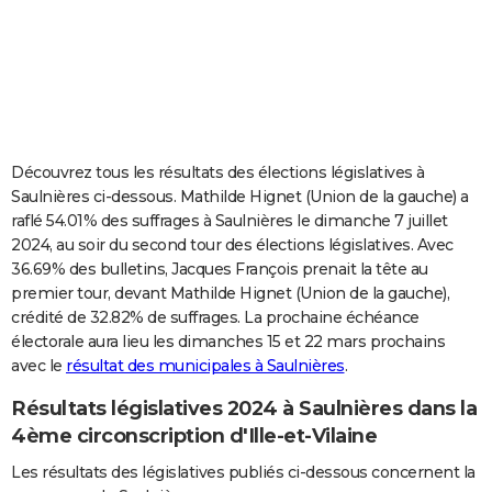
City break
Voyage de noces
Climat
Destinations
Voyage nature
Forum
+
PHOTO
GUIDES D'ACHAT
BONS PLANS
CARTE DE VOEUX
Découvrez tous les résultats des élections législatives à
Saulnières ci-dessous. Mathilde Hignet (Union de la gauche) a
Carte Bonne année
Carte Pâques
Carte de Noël
Carte Saint-Valentin
Carte d'anniversaire
DICTIONNAIRE
raflé 54.01% des suffrages à Saulnières le dimanche 7 juillet
2024, au soir du second tour des élections législatives. Avec
Biographies
Expressions
Dictionnaire
Citations
Proverbes
PROGRAMME TV
36.69% des bulletins, Jacques François prenait la tête au
premier tour, devant Mathilde Hignet (Union de la gauche),
COPAINS D'AVANT
crédité de 32.82% de suffrages. La prochaine échéance
Se connecter
Collèges
Universités
Service militaire
S'inscrire
Lycées
Primaires
Entreprises
Avis de recherche
AVIS DE DÉCÈS
électorale aura lieu les dimanches 15 et 22 mars prochains
avec le
résultat des municipales à Saulnières
.
FORUM
Résultats législatives 2024 à Saulnières dans la
Lifestyle
Sport
Television
Cinema
Bricolage
Culture
Auto
Voyage
4ème circonscription d'Ille-et-Vilaine
Les résultats des législatives publiés ci-dessous concernent la