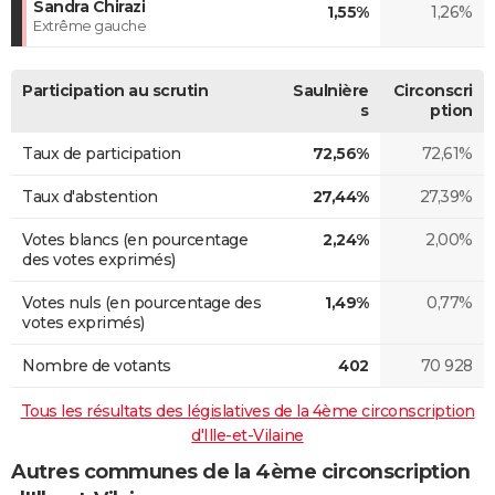
Sandra Chirazi
1,55%
1,26%
Extrême gauche
Participation au scrutin
Saulnière
Circonscri
s
ption
Taux de participation
72,56%
72,61%
Taux d'abstention
27,44%
27,39%
Votes blancs (en pourcentage
2,24%
2,00%
des votes exprimés)
Votes nuls (en pourcentage des
1,49%
0,77%
votes exprimés)
Nombre de votants
402
70 928
Tous les résultats des législatives de la 4ème circonscription
d'Ille-et-Vilaine
Autres communes de la 4ème circonscription